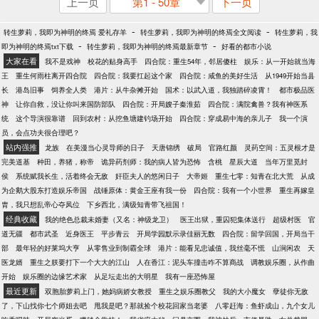
上一页
第1 - 50章
下一页
-
-
转生萝莉，我即为神明的终焉 爱礼存羊
转生萝莉，我即为神明的终焉全文阅读
转生萝莉，我
-
-
即为神明的终焉txt下载
转生萝莉，我即为神明的终焉最新章节
好看的都市小说
大家在看
我不是戏神
校花的贴身高手
四合院：重生54年，邻居傻柱
娱乐：从一开始就当海
王
重生何雨柱离开四合院
四合院：我要扛起这个家
四合院：咸鱼的美好生活
从1949开始当县
长
港岛旧事
饲养全人类
港片：从牛杂摊开始
国术：以武入道，我独踏碎凌霄！
都市极品医
神
让你自救，没让你叫来国防部队
四合院：开局嫂子秦淮茹
四合院：满院禽兽？我有神医系
统
这个导演很靠谱
回到农村：从挖鱼塘建钓场开始
四合院：穿成易中海的亲儿子
我一个演
员，会点功夫很合理吧？
站内强推
龙族
在美漫当心灵导师的日子
天唐锦绣
破局
官路红颜
灵药空间：五灵根才是
完美道基
种田，养猪，称帝
诡异药剂师：我的病人皆为恐怖
含桃
星辰大道
当年万里觅封
侯
系统赋我长生，活着终会无敌
奸臣夫人的悠闲日子
大帝姬
重生七零：知青在北大荒
从成
为企鹅大股东打造娱乐帝国
战锤原体：黄金王座有我一份
四合院：我有一个小世界
重生再嫁皇
胄，我只想乱帝心夺凤位
下乡西北，满级知青带飞祖国！
经典收藏
我的绝色总裁未婚妻（又名：神级龙卫）
医王出狱，重囚犯集体送行
超级村医
官
道无疆
都市武圣
近身医王
平步青云
开局学园默示录佳丽无数
四合院：留学回国，开局当干
部
最年轻的好莱坞大亨
从零售业到制霸全球
港片：能看见忠诚值，我丝毫不慌
山涧闲农
天
医龙婿
重生之朕要打下一个大大的江山
人在香江：泥头车撞击咋不算商战
调教娱乐圈，从作曲
开始
娱乐圈的边缘艺术家
从足坛走出的大明星
我有一座恐怖屋
最近更新
双胞胎萝莉上门，她妈病娇女教授
重生之娱乐圈教父
我的大小魔女
孽徒你无敌
了，下山找你七个师姐去吧
甩我是吧？那就捡个校花回家当老婆
八零赶海：鱼虾成山，九个女儿