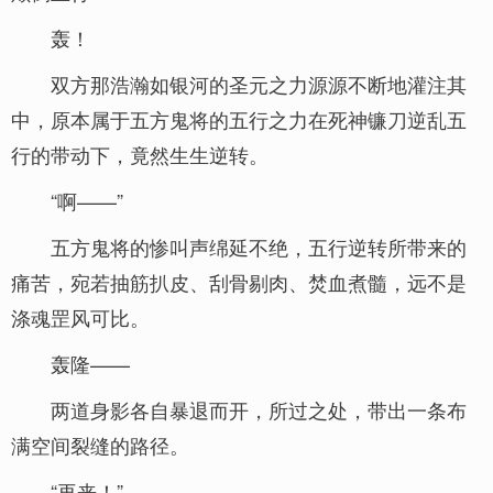
轰！
双方那浩瀚如银河的圣元之力源源不断地灌注其
中，原本属于五方鬼将的五行之力在死神镰刀逆乱五
行的带动下，竟然生生逆转。
“啊——”
五方鬼将的惨叫声绵延不绝，五行逆转所带来的
痛苦，宛若抽筋扒皮、刮骨剔肉、焚血煮髓，远不是
涤魂罡风可比。
轰隆——
两道身影各自暴退而开，所过之处，带出一条布
满空间裂缝的路径。
“再来！”