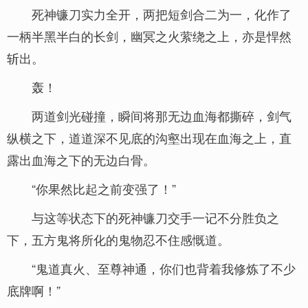
死神镰刀实力全开，两把短剑合二为一，化作了
一柄半黑半白的长剑，幽冥之火萦绕之上，亦是悍然
斩出。
轰！
两道剑光碰撞，瞬间将那无边血海都撕碎，剑气
纵横之下，道道深不见底的沟壑出现在血海之上，直
露出血海之下的无边白骨。
“你果然比起之前变强了！”
与这等状态下的死神镰刀交手一记不分胜负之
下，五方鬼将所化的鬼物忍不住感慨道。
“鬼道真火、至尊神通，你们也背着我修炼了不少
底牌啊！”