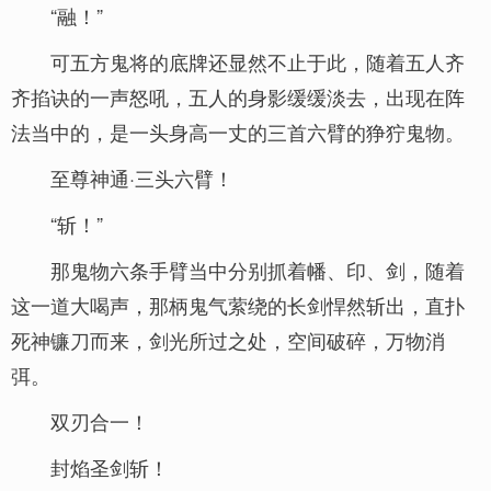
“融！”
可五方鬼将的底牌还显然不止于此，随着五人齐
齐掐诀的一声怒吼，五人的身影缓缓淡去，出现在阵
法当中的，是一头身高一丈的三首六臂的狰狞鬼物。
至尊神通·三头六臂！
“斩！”
那鬼物六条手臂当中分别抓着幡、印、剑，随着
这一道大喝声，那柄鬼气萦绕的长剑悍然斩出，直扑
死神镰刀而来，剑光所过之处，空间破碎，万物消
弭。
双刃合一！
封焰圣剑斩！