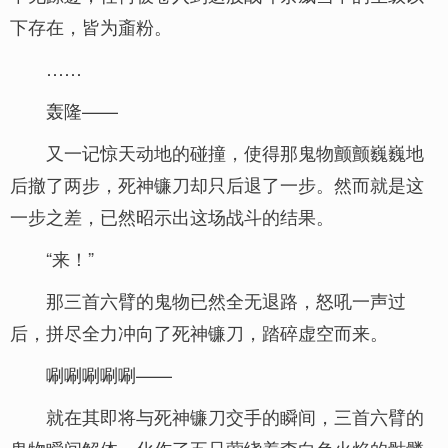
下存在，皆为齑粉。
……
轰隆——
又一记惊天动地的碰撞，使得那鬼物颤颤巍巍地
后撤了两步，死神镰刀却只后退了一步。然而就是这
一步之差，已然昭示出这场战斗的结果。
“来！”
那三首六臂的鬼物已然全无退路，怒吼一声过
后，拼尽全力冲向了死神镰刀，踏碎虚空而来。
唰唰唰唰唰——
就在其即将与死神镰刀交手的瞬间，三首六臂的