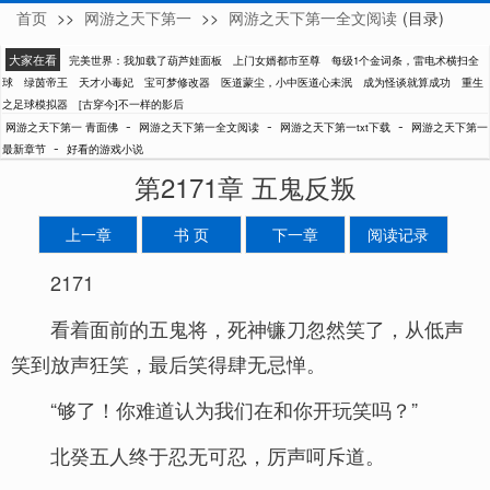
首页
>>
网游之天下第一
>>
网游之天下第一全文阅读
(目录)
青面佛
大家在看
完美世界：我加载了葫芦娃面板
上门女婿都市至尊
每级1个金词条，雷电术横扫全
球
绿茵帝王
天才小毒妃
宝可梦修改器
医道蒙尘，小中医道心未泯
成为怪谈就算成功
重生
之足球模拟器
[古穿今]不一样的影后
-
-
-
网游之天下第一 青面佛
网游之天下第一全文阅读
网游之天下第一txt下载
网游之天下第一
-
最新章节
好看的游戏小说
第2171章 五鬼反叛
上一章
书 页
下一章
阅读记录
2171
看着面前的五鬼将，死神镰刀忽然笑了，从低声
笑到放声狂笑，最后笑得肆无忌惮。
“够了！你难道认为我们在和你开玩笑吗？”
北癸五人终于忍无可忍，厉声呵斥道。