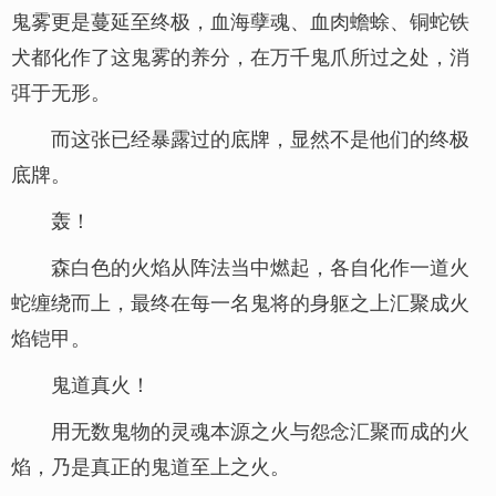
鬼雾更是蔓延至终极，血海孽魂、血肉蟾蜍、铜蛇铁
犬都化作了这鬼雾的养分，在万千鬼爪所过之处，消
弭于无形。
而这张已经暴露过的底牌，显然不是他们的终极
底牌。
轰！
森白色的火焰从阵法当中燃起，各自化作一道火
蛇缠绕而上，最终在每一名鬼将的身躯之上汇聚成火
焰铠甲。
鬼道真火！
用无数鬼物的灵魂本源之火与怨念汇聚而成的火
焰，乃是真正的鬼道至上之火。