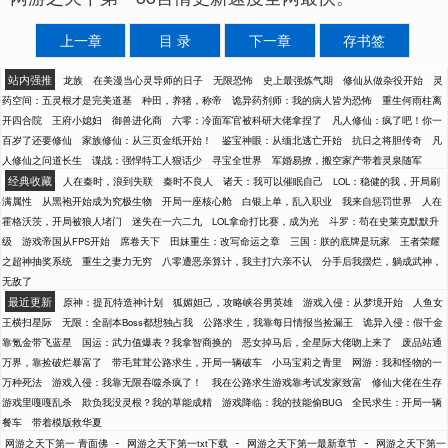
上一章
目 录
下一章
存书签
站内强推
龙族
在美漫当心灵导师的日子
无限恐怖
史上最强炼气期
修仙从做杂役开始
灵
药空间：五灵根才是完美道基
种田，养猪，称帝
诡异药剂师：我的病人皆为恐怖
重生何雨柱离
开四合院
王府小媳妇
御兽进化商
六零：冷面军官被科研大佬拿捏了
凡人修仙：疯了吧！你一
百岁了还要修仙
家族修仙：从三页金纸开始！
鉴宝神眼：从缅北逃亡开始
抗日之将胆传奇
凡
人修仙之问道长生
谍战：强悍特工人狠话少
寻宝全世界
军婚易撩，搬空家产带着灵泉随军
经典收藏
人在秦时，浪到失联
秦时不良人
诸天：我可以催眠自己
LOL：稳健的我，开局刷
满属性
从黑袍开始成为究极生物
开局一座核心舱
白银上单，乱入职业
我来自惩罚世界
人在
霍格沃茨，开局被狼人堵门
迷失在一六二九
LOL拿命打比赛，成为光
斗罗：苟在史莱克默默升
级
游戏帝国从FPS开始
席卷天下
田妹重生：改写命运之章
三国：朕的底牌是玩家
王者荣耀
之超神抽奖系统
重生之妻力无穷
八零遭恶亲算计，我主打六亲不认
分手后我摆烂，躺成武神，
无敌了
最近更新
原神：提瓦特造神计划
狐媚妲己，攻略峡谷男英雄
游戏入侵：从梦境开始
人鱼女
王横扫星际
无限：全副本Boss都想独占我
公路求生，我靠每日情报当捡漏王
诡异入侵：假千金
靠氪金带飞蓝星
国运：武力值爆表？我拿智商换的
恶女掉马后，全星际大佬吻上来了
废品站通
万界，靠捡破烂暴富了
带毛茸茸公路求生，开局一辆破车
小马宝莉之青里
网游：我和怪物的一
万种死法
游戏入侵：我靠无限吞噬杀疯了！
我在公路求生游戏靠考试发家致富
修仙大佬在生存
游戏里嘎嘎乱杀
欺负我没灵根？我的草能成精
游戏降临：我的技能偷BUG
全民求生：开局一辆
餐车
带着模版救华夏
-
-
-
网游之天下第一 青面佛
网游之天下第一txt下载
网游之天下第一最新章节
网游之天下第一