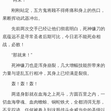
刚刚站定，五方鬼将顾不得疼痛和身上的伤口，
果断挥动武器冲出。
先前两次交手已经让他们彻底明白，死神镰刀的
底蕴远不是寻常圣者后期可比，今日若不能死命相
战，必败！
“那就来！”
死神镰刀也是浑身崩裂，几大增幅技能所带来的
力量与逆乱五行相冲，其身上已经满是裂痕。
轰！轰！轰！
两道身影就在血海之上死斗，方圆百里之内，一
切血海孽魂、血肉蟾蜍、铜蛇铁犬，全都消弭无形，
不见踪迹，任何被卷入到这股战斗余威当中的圣级以