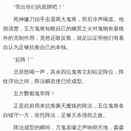
“亮出你们的底牌吧！”
死神镰刀抬手击退两大鬼将，而后冷声喝道。他
很清楚，五方鬼将知晓自己的幽冥之火对鬼物有着格
外的克制作用，竟然还敢反叛，就足以证明他们有着
自认为足够抗衡自己的本钱。
“起阵！”
北癸怒喝一声，其余四位鬼将立刻站定阵位，阵
纹浮动之间，阵法瞬息便已经成型。
五方酆都鬼帝阵！
正是此前用来抗衡撕天魔猿的阵法，五位鬼将各
自镇守一方，依托阵法，足够灭杀强劲之敌。
阵法成型的瞬间，万鬼哀嚎之声响彻天地，森森