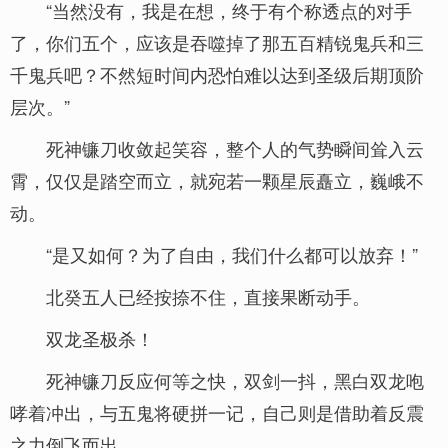
“当然没有，我是在想，终于有个称透点的对手
了，你们五个，应该是吞噬掉了那五百精锐鬼兵和三
千鬼兵吧？不然短时间内恐怕难以达到圣级后期顶阶
层次。”
死神镰刀收敛起笑容，整个人的气势瞬间耸入云
霄，仅仅是踏空而立，就宛若一颗星辰矗立，巍峨不
动。
“是又如何？为了自由，我们什么都可以放弃！”
北癸五人已经按捺不住，直接果断动手。
双龙圣极杀！
死神镰刀反应何等之快，双剑一抖，黑白双龙咆
哮着冲出，与五鬼将硬拼一记，自己则是借助着反震
之力倒飞而出。