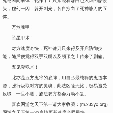
鬼物瞬间解体，化作了五只萦绕着森白色火焰的骷髅
头，虚幻一闪，躲开剑光，各自掠向了死神镰刀的五
体。
万煞魂甲！
坠星甲术！
对方速度奇快，死神镰刀只来得及开启防御技
能，随后便觉得双手双腿以及颅顶之上传来了剧痛。
五鬼噬魂术！
此亦是五方鬼将的底牌，用自己最纯粹的鬼道本
源，强行汲取对方的灵魂，此法凶险无比，极易遭受
反噬，一旦不测，施法双方都会万劫不复。
喜欢网游之天下第一请大家收藏：(m.x33yq.org)
网游之天下第一33言情更新速度全网最快。