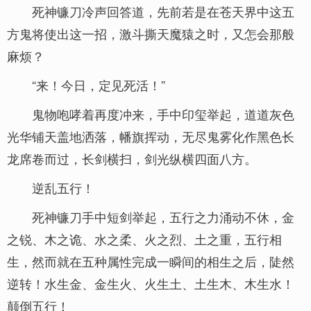
死神镰刀冷声回答道，先前若是在苍天界中这五
方鬼将使出这一招，激斗撕天魔猿之时，又怎会那般
麻烦？
“来！今日，定见死活！”
鬼物咆哮着再度冲来，手中印玺举起，道道灰色
光华铺天盖地洒落，幡旗挥动，无尽鬼雾化作黑色长
龙席卷而过，长剑横扫，剑光纵横四面八方。
逆乱五行！
死神镰刀手中短剑举起，五行之力涌动不休，金
之锐、木之诡、水之柔、火之烈、土之重，五行相
生，然而就在五种属性完成一瞬间的相生之后，陡然
逆转！水生金、金生火、火生土、土生木、木生水！
颠倒五行！