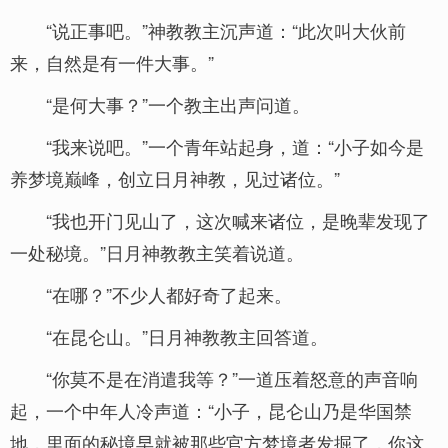
“说正事吧。”神教教主沉声道：“此次叫大伙前
来，自然是有一件大事。”
“是何大事？”一个教主出声问道。
“我来说吧。”一个青年站起身，道：“小子如今是
养梦境巅峰，创立日月神教，见过诸位。”
“我也开门见山了，这次喊来诸位，是晚辈发现了
一处秘境。”日月神教教主笑着说道。
“在哪？”不少人都好奇了起来。
“在昆仑山。”日月神教教主回答道。
“你莫不是在消遣我等？”一道压着怒意的声音响
起，一个中年人冷声道：“小子，昆仑山乃是华国禁
地，里面的秘境早就被那些官方梦境者发掘了，你这