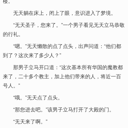
楼。
无天躺在床上，闭上了眼，意识进入了梦境。
“无天圣子，您来了。”一个男子看见无天立马恭敬
的行礼。
“嗯。”无天懒散的点了点头，出声问道：“他们都
到了？这次来了多少人？”
那男子立马开口道：“这次基本所有华国的魔教都
来了，二十多个教主，加上他们带来的人，将近一百
号人。”
“哦。”无天点了点头。
“那您进去吧。”该男子立马打开了大殿的门。
“无天来了啊。”