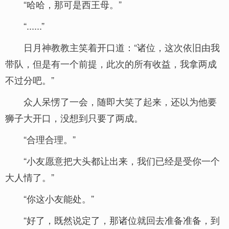
“哈哈，那可是西王母。”
“......”
日月神教教主笑着开口道：“诸位，这次依旧由我
带队，但是有一个前提，此次的所有收益，我拿两成
不过分吧。”
众人呆愣了一会，随即大笑了起来，还以为他要
狮子大开口，没想到只要了两成。
“合理合理。”
“小友愿意把大头都让出来，我们已经是受你一个
大人情了。”
“你这小友能处。”
“好了，既然说定了，那诸位就回去准备准备，到