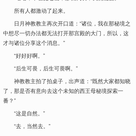
所有人都激动了起来。
日月神教教主再次开口道：“诸位，我在那秘境之
中想尽一切办法都无法打开那宫殿的大门，所以，这
才与诸位分享这个消息。”
“好好好啊。”
“后生可畏，后生可畏啊。”
神教教主拍了拍桌子，出声道：“既然大家都知晓
了，那是否有意向去这个未知的西王母秘境探索一
番？”
“这是自然。”
“去，当然去。”