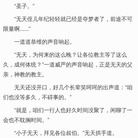
“圣子。”
“无天侄儿年纪轻轻就已经是夺梦者了，前途不可
限量啊......”
一道道恭维的声音响起。
“无天，为何来的这么晚？让各位教主等了这么
久，成何体统？”一道威严的声音响起，正是无天的父
亲，神教的教主。
无天还没开口，好几个长辈笑呵呵的出声道：“咱
们也没等多久，不碍事的。”
“就是，咱们一行人也好久时间没聚了，闲聊了一
会也不耽搁时间。”
“小子无天，拜见各位叔伯。”无天拱手道。