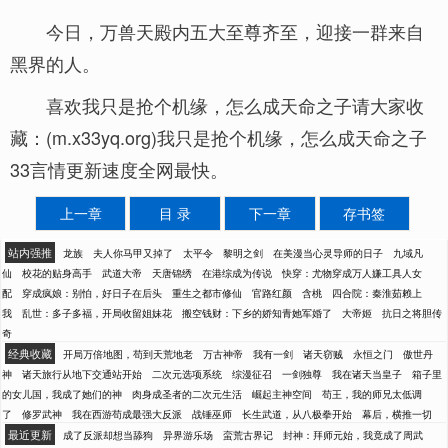
今日，万兽天殿内五大至尊齐至，迎接一群来自
黑界的人。
喜欢我只是抢个机缘，怎么成天命之子请大家收
藏：(m.x33yq.org)我只是抢个机缘，怎么成天命之子
33言情更新速度全网最快。
上一章
目 录
下一章
存书签
站内强推
龙族
夫人你马甲又掉了
太平令
黎明之剑
在美漫当心灵导师的日子
九域凡
仙
校花的贴身高手
武道大帝
天唐锦绣
在港综成为传说
快穿：尤物穿成万人嫌工具人女
配
穿成疯娘：别怕，好日子在后头
重生之都市修仙
官路红颜
含桃
四合院：秦淮茹赖上
我
乱世：多子多福，开局收留姐妹花
搬空钱财：下乡的娇知青她军婚了
大帝姬
抗日之将胆传
奇
经典收藏
开局万倍地图，苟到天荒地老
万古神帝
我有一剑
诸天窃贼
永恒之门
傲世丹
神
诸天旅行从地下交通站开始
二次元选项系统
综漫征召
一剑独尊
我在诸天当皇子
箱子里
的女儿国，我成了她们的神
肉身成圣者的二次元生活
崛起主神空间
苟王，我的师兄太低调
了
修罗武神
我在西游苟成最强大反派
战锤巫师
长生武道，从八极拳开始
幕后，横推一切
最近更新
成了反派却想当舔狗
异界游乐场
蛮荒古界记
封神：拜师元始，我竟成了周武