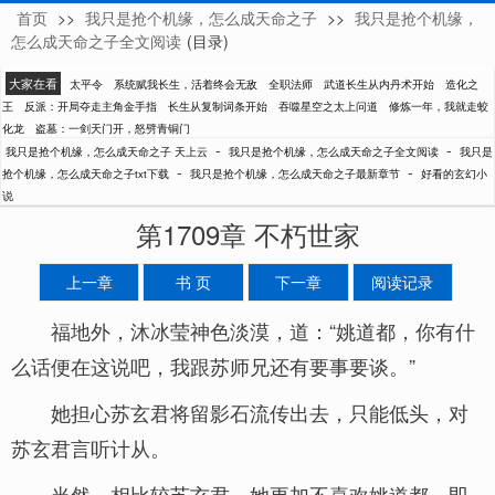
首页
>>
我只是抢个机缘，怎么成天命之子
>>
我只是抢个机缘，
天上云
怎么成天命之子全文阅读
(目录)
大家在看
太平令
系统赋我长生，活着终会无敌
全职法师
武道长生从内丹术开始
造化之
王
反派：开局夺走主角金手指
长生从复制词条开始
吞噬星空之太上问道
修炼一年，我就走蛟
化龙
盗墓：一剑天门开，怒劈青铜门
-
-
我只是抢个机缘，怎么成天命之子 天上云
我只是抢个机缘，怎么成天命之子全文阅读
我只是
-
-
抢个机缘，怎么成天命之子txt下载
我只是抢个机缘，怎么成天命之子最新章节
好看的玄幻小
说
第1709章 不朽世家
上一章
书 页
下一章
阅读记录
福地外，沐冰莹神色淡漠，道：“姚道都，你有什
么话便在这说吧，我跟苏师兄还有要事要谈。”
她担心苏玄君将留影石流传出去，只能低头，对
苏玄君言听计从。
当然，相比较苏玄君，她更加不喜欢姚道都，即