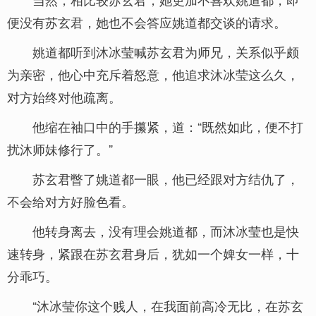
便没有苏玄君，她也不会答应姚道都交谈的请求。
姚道都听到沐冰莹喊苏玄君为师兄，关系似乎颇
为亲密，他心中充斥着怒意，他追求沐冰莹这么久，
对方始终对他疏离。
他缩在袖口中的手攥紧，道：“既然如此，便不打
扰沐师妹修行了。”
苏玄君瞥了姚道都一眼，他已经跟对方结仇了，
不会给对方好脸色看。
他转身离去，没有理会姚道都，而沐冰莹也是快
速转身，紧跟在苏玄君身后，犹如一个婢女一样，十
分乖巧。
“沐冰莹你这个贱人，在我面前高冷无比，在苏玄