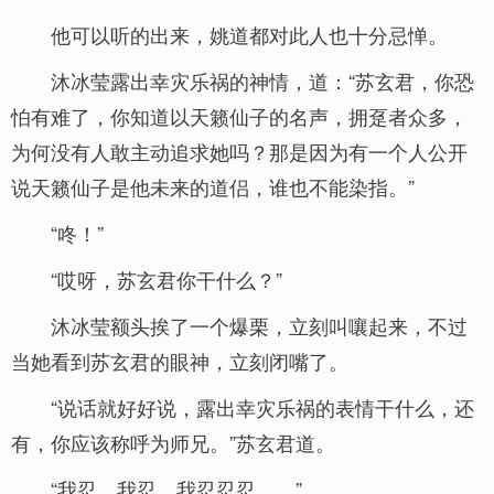
他可以听的出来，姚道都对此人也十分忌惮。
沐冰莹露出幸灾乐祸的神情，道：“苏玄君，你恐
怕有难了，你知道以天籁仙子的名声，拥趸者众多，
为何没有人敢主动追求她吗？那是因为有一个人公开
说天籁仙子是他未来的道侣，谁也不能染指。”
“咚！”
“哎呀，苏玄君你干什么？”
沐冰莹额头挨了一个爆栗，立刻叫嚷起来，不过
当她看到苏玄君的眼神，立刻闭嘴了。
“说话就好好说，露出幸灾乐祸的表情干什么，还
有，你应该称呼为师兄。”苏玄君道。
“我忍，我忍，我忍忍忍……”