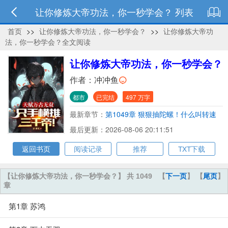
让你修炼大帝功法，你一秒学会？ 列表
首页
>>
让你修炼大帝功法，你一秒学会？
>>
让你修炼大帝功
法，你一秒学会？全文阅读
让你修炼大帝功法，你一秒学会？
作者：
冲冲鱼
都市
已完结
497 万字
最新章节：
第1049章 狠狠抽陀螺！什么叫转速
看得让人看都看不清？
最后更新：2026-08-06 20:11:51
返回书页
阅读记录
推荐
TXT下载
【让你修炼大帝功法，你一秒学会？】 共 1049
【
下一页
】 【
尾页
】
章
第1章 苏鸿