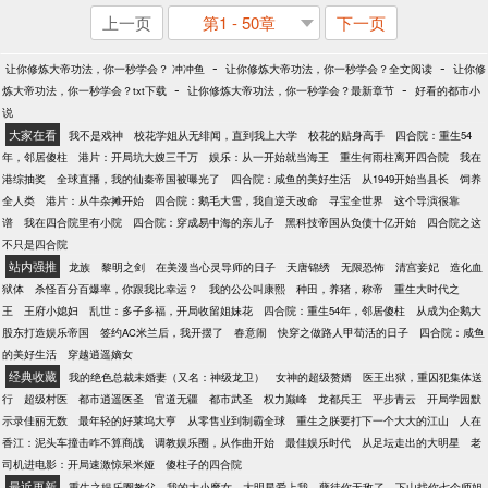
上一页
第1 - 50章
下一页
-
-
让你修炼大帝功法，你一秒学会？ 冲冲鱼
让你修炼大帝功法，你一秒学会？全文阅读
让你修
-
-
炼大帝功法，你一秒学会？txt下载
让你修炼大帝功法，你一秒学会？最新章节
好看的都市小
说
大家在看
我不是戏神
校花学姐从无绯闻，直到我上大学
校花的贴身高手
四合院：重生54
年，邻居傻柱
港片：开局坑大嫂三千万
娱乐：从一开始就当海王
重生何雨柱离开四合院
我在
港综抽奖
全球直播，我的仙秦帝国被曝光了
四合院：咸鱼的美好生活
从1949开始当县长
饲养
全人类
港片：从牛杂摊开始
四合院：鹅毛大雪，我自逆天改命
寻宝全世界
这个导演很靠
谱
我在四合院里有小院
四合院：穿成易中海的亲儿子
黑科技帝国从负债十亿开始
四合院之这
不只是四合院
站内强推
龙族
黎明之剑
在美漫当心灵导师的日子
天唐锦绣
无限恐怖
清宫妾妃
造化血
狱体
杀怪百分百爆率，你跟我比幸运？
我的公公叫康熙
种田，养猪，称帝
重生大时代之
王
王府小媳妇
乱世：多子多福，开局收留姐妹花
四合院：重生54年，邻居傻柱
从成为企鹅大
股东打造娱乐帝国
签约AC米兰后，我开摆了
春意闹
快穿之做路人甲苟活的日子
四合院：咸鱼
的美好生活
穿越逍遥嫡女
经典收藏
我的绝色总裁未婚妻（又名：神级龙卫）
女神的超级赘婿
医王出狱，重囚犯集体送
行
超级村医
都市逍遥医圣
官道无疆
都市武圣
权力巅峰
龙都兵王
平步青云
开局学园默
示录佳丽无数
最年轻的好莱坞大亨
从零售业到制霸全球
重生之朕要打下一个大大的江山
人在
香江：泥头车撞击咋不算商战
调教娱乐圈，从作曲开始
最佳娱乐时代
从足坛走出的大明星
老
司机进电影：开局速激惊呆米娅
傻柱子的四合院
最近更新
重生之娱乐圈教父
我的大小魔女
大明星爱上我
孽徒你无敌了，下山找你七个师姐