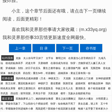
接炸膛。
小主，这个章节后面还有哦，请点击下一页继续
阅读，后面更精彩！
喜欢我和灵界那些事请大家收藏：(m.x33yq.org)
我和灵界那些事33言情更新速度全网最快。
上一章
目 录
下一页
存书签
站内强推
龙族
夫人你马甲又掉了
太平令
黎明之剑
在美漫当心灵导师的日子
九域凡
仙
校花的贴身高手
武道大帝
天唐锦绣
在港综成为传说
快穿：尤物穿成万人嫌工具人女
配
穿成疯娘：别怕，好日子在后头
重生之都市修仙
史上最强炼气期
破局
无限恐怖
造化血
狱体
御兽进化商
四合院：重生54年，邻居傻柱
战锤原体：黄金王座有我一份
经典收藏
我的绝色总裁未婚妻（又名：神级龙卫）
天龙殿
女总裁的上门女婿
女神的超级赘
婿
医王出狱，重囚犯集体送行
神级护卫
最佳赘婿
医路官途
超级村医
都市极品医神
我的
绝色美女房客
都市之最强狂兵
都市逍遥医圣
华娱之非凡人生
最强医圣
捡个校花做老婆
都
市武圣
四合院：留学回国，开局当干部
天医龙婿
都市：无敌从全能奶爸开始
最近更新
双胞胎萝莉上门，她妈病娇女教授
重生之娱乐圈教父
我的大小魔女
大明星爱上
我
孽徒你无敌了，下山找你七个师姐去吧
快穿：短命炮灰不死了
美女总裁，请上车
五十年
代：带着随身空间进城奔小康
甩我是吧？那就捡个校花回家当老婆
悔婚？反手娶了资本家大小