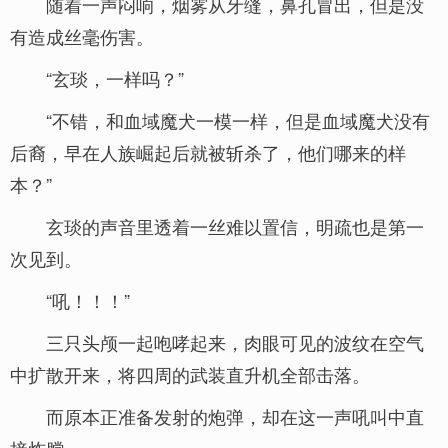
随着一声闷响，烟雾从牙缝，鼻孔冒出，但是没
有造成丝毫伤害。
“玄琰，一样吗？”
“不错，和血域魔犬一模一样，但是血域魔犬没有
后裔，早在人族崛起后就被斩杀了，他们哪来的样
本？”
玄琰的声音里透着一丝难以置信，明疏也是第一
次见到。
“吼！！！”
三只头颅一起咆哮起来，肉眼可见的波纹在空气
中扩散开来，将四周的武装直升机全部击落。
而原本正准备发射的炮弹，却在这一声吼叫中直