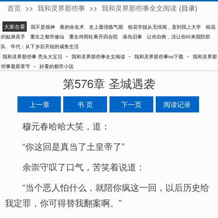
首页
>>
我和灵界那些事
>>
我和灵界那些事全文阅读
(目录)
秃头大宝贝
大家在看
我不是戏神
夜的命名术
史上最强炼气期
校花学姐从无绯闻，直到我上大学
校花
的贴身高手
重生之都市修仙
重生何雨柱离开四合院
港岛旧事
让你自救，没让你叫来国防部
队
年代：从下乡后开始的咸鱼生活
-
-
-
我和灵界那些事 秃头大宝贝
我和灵界那些事全文阅读
我和灵界那些事txt下载
我和灵界那
-
些事最新章节
好看的都市小说
第576章 圣城遇袭
上一章
书 页
下一页
阅读记录
穆元春哈哈大笑，道：
“你这回是真当了土皇帝了”
余崇守叹了口气，苦笑着说道：
“当个恶人怕什么，就陪你疯这一回，以后历史给
我定罪，你可得替我翻案啊。”