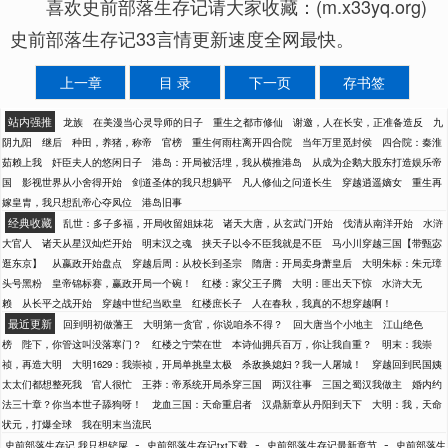
喜欢史前部落生存记请大家收藏：(m.x33yq.org)
史前部落生存记33言情更新速度全网最快。
上一章
目 录
下一页
存书签
站内强推
龙族
在美漫当心灵导师的日子
重生之都市修仙
谢邀，人在长安，正准备造反
九
阴九阳
继后
种田，养猪，称帝
官榜
重生何雨柱离开四合院
当年万里觅封侯
四合院：秦淮
茹赖上我
奸臣夫人的悠闲日子
港岛：开局被活埋，我从横推港岛
从成为企鹅大股东打造娱乐帝
国
影视世界从小舍得开始
剑道圣体的我只想躺平
凡人修仙之问道长生
穿越逍遥嫡女
重生再
嫁皇胄，我只想乱帝心夺凤位
港岛旧事
经典收藏
乱世：多子多福，开局收留姐妹花
诸天大唐，从玄武门开始
伐清从南洋开始
水浒
大官人
诸天从星汉灿烂开始
明末汉之魂
挟天子以令不臣我就是不臣
马小川穿越三国【带甄宓
逛东京】
从嬴政开始盘点
穿越后周：从校长到圣宗
隋唐：开局卖身萧皇后
大明朱标：朱元璋
头号黑粉
皇帝锦标赛，赢政开局一个碗！
红楼：家父王子腾
大明：匪出天下惊
水浒大无
赖
从长平之战开始
穿越中世纪当欧皇
红楼庶长子
人在春秋，我真的不想穿越啊！
最近更新
回到明初做藩王
大明第一贪官，你说咱杀不得？
回大唐当个小地主
江山绝色
榜
陛下，你管这叫没落寒门？
红楼之宁荣在世
本诗仙拥兵百万，你让我自重？
明末：我崇
祯，再造大明
大明1629：我崇祯，开局单挑皇太极
杀敌换媳妇？我一人屠城！
穿越回到民国姨
太太们都想整死我
官人很忙
王莽：帝系统开局杀穿三国
两汉往事
三国之蜀汉我做主
婚内约
法三十章？你当本世子舔狗呀！
龙血三国：天命重启者
汉鼎新章从丹阳到天下
大明：我，天命
状元，打爆全球
我在明末当流民
-
-
-
史前部落生存记 我只想铲屎
史前部落生存记txt下载
史前部落生存记最新章节
史前部落生