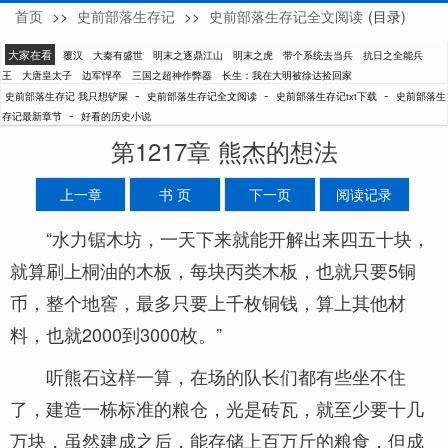
首页
>>
史前部落生存记
>>
史前部落生存记全文阅读
(目录)
我只想铲屎
大家在看
覆汉
大秦有盛世
明末之逐鼎江山
明末之虎
带个系统去当兵
抗日之全能兵
王
大唐皇太子
边军悍卒
三国之超神作弊器
长生：我在大明被徐达捡回家
-
-
-
史前部落生存记 我只想铲屎
史前部落生存记全文阅读
史前部落生存记txt下载
史前部落生
-
存记最新章节
好看的历史小说
第1217章 熊杰的想法
上一章
书 页
下一页
阅读记录
“水力锯木坊，一天下来就能开解出来四五十块，
就算刷上桐油的木板，每块丙类木板，也就只要5铜
币，整个地窖，最多只要上千枚铜钱，算上其他材
料，也就2000到3000枚。”
听熊石这样一算，在场的队长们都有些坐不住
了，建造一栋标准的粮仓，光是砖瓦，就至少要十几
万块，虽然建成之后，能存储上百万斤的粮食，但成