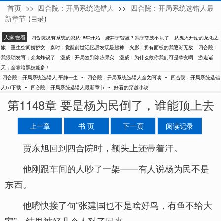
首页
>>
四合院：开局系统选错人
>>
四合院：开局系统选错人最
平静一生
新章节
(目录)
大家在看
四合院没有系统的我从48年开始
嫌弃宇智波？我宇智波不玩了
从鬼灭开始的龙化之
旅
重生空间娇娇女
秦时：觉醒前世记忆后发现是超神
火影：拥有面板的我逐渐无敌
四合院：
我猥琐发育，众禽炸锅了
漫威：开局签到冰冻果实
漫威：为什么救你我们可是挚友啊
游走诸
天，全靠暗黑技能多！
-
-
四合院：开局系统选错人 平静一生
四合院：开局系统选错人全文阅读
四合院：开局系统选错
-
-
人txt下载
四合院：开局系统选错人最新章节
好看的穿越小说
第1148章 要是杨为民倒了，谁能顶上去
上一章
书 页
下一页
阅读记录
贾东旭回到四合院时，额头上还带着汗。
他刚跟车间的人吵了一架——有人说杨为民不是
东西。
他嘴快接了句“张建国也不是啥好鸟，有鱼不给大
家”，结果被好几个人怼了回来。