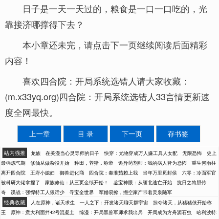
日子是一天一天过的，粮食是一口一口吃的，光
靠接济哪撑得下去？
本小章还未完，请点击下一页继续阅读后面精彩
内容！
喜欢四合院：开局系统选错人请大家收藏：
(m.x33yq.org)四合院：开局系统选错人33言情更新速
度全网最快。
上一章
目 录
下一页
存书签
站内强推
龙族
在美漫当心灵导师的日子
快穿：尤物穿成万人嫌工具人女配
无限恐怖
史上
最强炼气期
修仙从做杂役开始
种田，养猪，称帝
诡异药剂师：我的病人皆为恐怖
重生何雨柱
离开四合院
王府小媳妇
御兽进化商
四合院：秦淮茹赖上我
当年万里觅封侯
六零：冷面军官
被科研大佬拿捏了
家族修仙：从三页金纸开始！
鉴宝神眼：从缅北逃亡开始
抗日之将胆传
奇
谍战：强悍特工人狠话少
寻宝全世界
军婚易撩，搬空家产带着灵泉随军
经典收藏
人在原神，诸天求生
一人之下：开发诸天聊天群宇宙
掠夺诸天，从猪猪侠开始称
王
原神：意大利面拌42号混凝土
综漫：开局黑兽军师求我出兵
开局成为方舟源石虫
哈利波特: