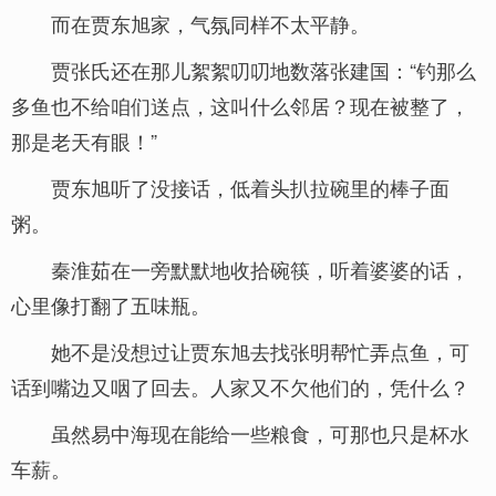
而在贾东旭家，气氛同样不太平静。
贾张氏还在那儿絮絮叨叨地数落张建国：“钓那么
多鱼也不给咱们送点，这叫什么邻居？现在被整了，
那是老天有眼！”
贾东旭听了没接话，低着头扒拉碗里的棒子面
粥。
秦淮茹在一旁默默地收拾碗筷，听着婆婆的话，
心里像打翻了五味瓶。
她不是没想过让贾东旭去找张明帮忙弄点鱼，可
话到嘴边又咽了回去。人家又不欠他们的，凭什么？
虽然易中海现在能给一些粮食，可那也只是杯水
车薪。