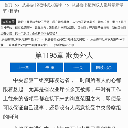
首页
>>
从县委书记到权力巅峰
>>
从县委书记到权力巅峰最新章
任语丁
节
(目录)
大家在看
港片：开局坑大嫂三千万
我在港综抽奖
从1949开始当县长
港岛旧事
港片：从牛
杂摊开始
都市极品医神
让你自救，没让你叫来国防部队
四合院：开局嫂子秦淮茹
我在四合院
里有小院
我一个演员，会点功夫很合理吧？
-
-
从县委书记到权力巅峰 任语丁
从县委书记到权力巅峰全文阅读
从县委书记到权力巅峰txt下
-
-
载
从县委书记到权力巅峰最新章节
好看的都市小说
第1195章 欺负外人
上一章
书 页
下一页
阅读记录
中央督察三组突降凌远省，一时间所有人的心都
跟着悬起，尤其是省农业厅长余英被抓，平时有工作
上往来的省领导都在接下来的询查范围之内，即便是
可以保证自己没事，还是没有人愿意接受中央督察组
的问询。