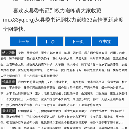
喜欢从县委书记到权力巅峰请大家收藏：
(m.x33yq.org)从县委书记到权力巅峰33言情更新速度
全网最快。
上一章
目 录
下一页
存书签
站内强推
龙族
天唐锦绣
重生之都市修仙
破局
四合院：我在四合院当禽兽
种田，养猪，
称帝
诡异药剂师：我的病人皆为恐怖
重生大时代之王
星辰大道
当年万里觅封侯
系统赋我长
生，活着终会无敌
奸臣夫人的悠闲日子
大帝姬
凡人修仙：疯了吧！你一百岁了还要修仙
甜蜜
军婚在七零，女配赶海养娃样样行
边军悍卒
抗日之将胆传奇
影视之旅从知否开始
快穿之做路
人甲苟活的日子
重生在四零一路苟到新世纪
经典收藏
我的绝色总裁未婚妻（又名：神级龙卫）
超级村医
都市逍遥医圣
官道无疆
权力
巅峰
平步青云
开局学园默示录佳丽无数
四合院：留学回国，开局当干部
最年轻的好莱坞大
亨
从零售业到制霸全球
港片：能看见忠诚值，我丝毫不慌
山涧闲农
天医龙婿
重生之朕要打
下一个大大的江山
人在香江：泥头车撞击咋不算商战
最佳娱乐时代
都市：无敌从全能奶爸开
始
娱乐圈的边缘艺术家
我有一座恐怖屋
老司机进电影：开局速激惊呆米娅
最近更新
双胞胎萝莉上门，她妈病娇女教授
重生之娱乐圈教父
我的大小魔女
大明星爱上
我
孽徒你无敌了，下山找你七个师姐去吧
快穿：短命炮灰不死了
美女总裁，请上车
五十年
代：带着随身空间进城奔小康
甩我是吧？那就捡个校花回家当老婆
悔婚？反手娶了资本家大小
姐！
八零赶海：鱼虾成山，九个女儿吃香喝辣
重生在好莱坞
权力巅峰：从省府秘书开始
一名