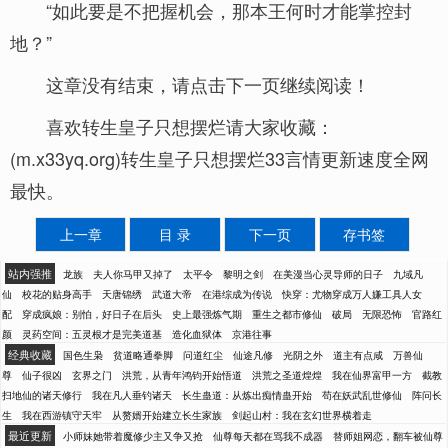
“如此要是不把握机会，那本王何时才能掌控封
地？”
这章没有结束，请点击下一页继续阅读！
喜欢转生皇子只想摆烂请大家收藏：
(m.x33yq.org)转生皇子只想摆烂33言情更新速度全网
最快。
上一章
目 录
下一页
存书签
站内强推
龙族
夫人你马甲又掉了
太平令
黎明之剑
在美漫当心灵导师的日子
九域凡
仙
校花的贴身高手
天唐锦绣
武道大帝
在港综成为传说
快穿：尤物穿成万人嫌工具人女
配
穿成疯娘：别怕，好日子在后头
史上最强炼气期
重生之都市修仙
破局
无限恐怖
官路红
颜
灵药空间：五灵根才是完美道基
造化血狱体
京港往事
经典收藏
国色生枭
贫道略通拳脚
问道红尘
仙途凡修
光阴之外
道主有点咸
万兽仙
尊
仙子很凶
玄界之门
洪荒，从青年鸿钧开始悟道
洪荒之圣道煌煌
我在仙界富甲一方
截教
扫地仙的诸天修行
我在凡人垂钓诸天
长生蛊道：从炼出痴情蛊开始
苟在妖武乱世修仙
阵问长
生
我在西游镇守天牢
从赘婿开始建立长生家族
剑起山村：我在玄幻世界横着走
最近更新
小师妹她带着魔修少主又争又抢
仙尊每天都在骂我不成器
替师姐网恋，翻车被仙尊