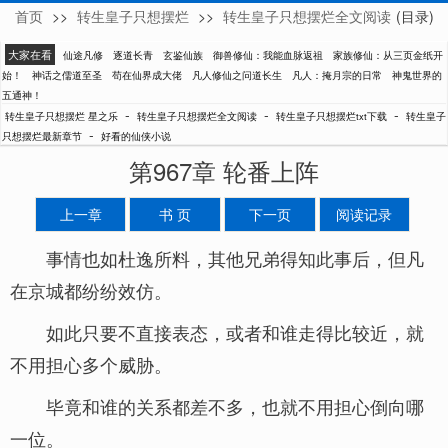
首页
>>
转生皇子只想摆烂
>>
转生皇子只想摆烂全文阅读
(目录)
星之乐
大家在看
仙途凡修
逐道长青
玄鉴仙族
御兽修仙：我能血脉返祖
家族修仙：从三页金纸开
始！
神话之儒道至圣
苟在仙界成大佬
凡人修仙之问道长生
凡人：掩月宗的日常
神鬼世界的
五通神！
-
-
-
转生皇子只想摆烂 星之乐
转生皇子只想摆烂全文阅读
转生皇子只想摆烂txt下载
转生皇子
-
只想摆烂最新章节
好看的仙侠小说
第967章 轮番上阵
上一章
书 页
下一页
阅读记录
事情也如杜逸所料，其他兄弟得知此事后，但凡
在京城都纷纷效仿。
如此只要不直接表态，或者和谁走得比较近，就
不用担心多个威胁。
毕竟和谁的关系都差不多，也就不用担心倒向哪
一位。