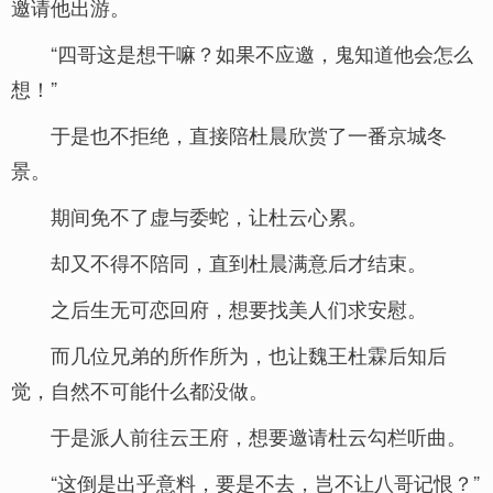
邀请他出游。
“四哥这是想干嘛？如果不应邀，鬼知道他会怎么
想！”
于是也不拒绝，直接陪杜晨欣赏了一番京城冬
景。
期间免不了虚与委蛇，让杜云心累。
却又不得不陪同，直到杜晨满意后才结束。
之后生无可恋回府，想要找美人们求安慰。
而几位兄弟的所作所为，也让魏王杜霖后知后
觉，自然不可能什么都没做。
于是派人前往云王府，想要邀请杜云勾栏听曲。
“这倒是出乎意料，要是不去，岂不让八哥记恨？”