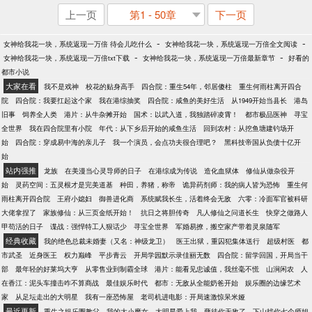
上一页
第1 - 50章
下一页
-
-
女神给我花一块，系统返现一万倍 待会儿吃什么
女神给我花一块，系统返现一万倍全文阅读
-
-
女神给我花一块，系统返现一万倍txt下载
女神给我花一块，系统返现一万倍最新章节
好看的
都市小说
大家在看
我不是戏神
校花的贴身高手
四合院：重生54年，邻居傻柱
重生何雨柱离开四合
院
四合院：我要扛起这个家
我在港综抽奖
四合院：咸鱼的美好生活
从1949开始当县长
港岛
旧事
饲养全人类
港片：从牛杂摊开始
国术：以武入道，我独踏碎凌霄！
都市极品医神
寻宝
全世界
我在四合院里有小院
年代：从下乡后开始的咸鱼生活
回到农村：从挖鱼塘建钓场开
始
四合院：穿成易中海的亲儿子
我一个演员，会点功夫很合理吧？
黑科技帝国从负债十亿开
始
站内强推
龙族
在美漫当心灵导师的日子
在港综成为传说
造化血狱体
修仙从做杂役开
始
灵药空间：五灵根才是完美道基
种田，养猪，称帝
诡异药剂师：我的病人皆为恐怖
重生何
雨柱离开四合院
王府小媳妇
御兽进化商
系统赋我长生，活着终会无敌
六零：冷面军官被科研
大佬拿捏了
家族修仙：从三页金纸开始！
抗日之将胆传奇
凡人修仙之问道长生
快穿之做路人
甲苟活的日子
谍战：强悍特工人狠话少
寻宝全世界
军婚易撩，搬空家产带着灵泉随军
经典收藏
我的绝色总裁未婚妻（又名：神级龙卫）
医王出狱，重囚犯集体送行
超级村医
都
市武圣
近身医王
权力巅峰
平步青云
开局学园默示录佳丽无数
四合院：留学回国，开局当干
部
最年轻的好莱坞大亨
从零售业到制霸全球
港片：能看见忠诚值，我丝毫不慌
山涧闲农
人
在香江：泥头车撞击咋不算商战
最佳娱乐时代
都市：无敌从全能奶爸开始
娱乐圈的边缘艺术
家
从足坛走出的大明星
我有一座恐怖屋
老司机进电影：开局速激惊呆米娅
最近更新
重生之娱乐圈教父
我的大小魔女
大明星爱上我
孽徒你无敌了，下山找你七个师姐