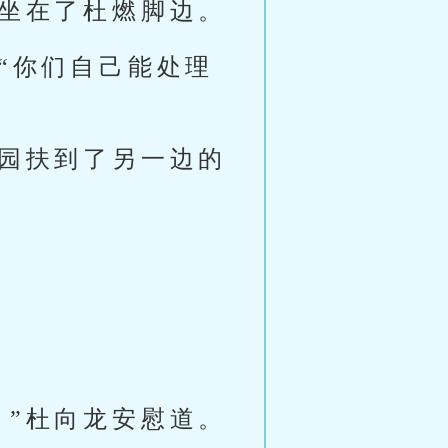
完坐在了杜燃脚边。
“你们自己能处理
阿园扶到了另一边的
。”杜向龙安慰道。