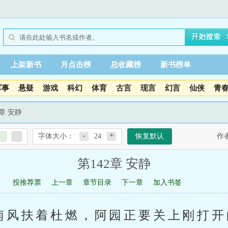
上架新书
月点击榜
总收藏榜
新书榜单
军事
悬疑
游戏
科幻
体育
古言
现言
幻言
仙侠
青
2章 安静
-
+
字体大小：
24
恢复默认
作
第142章 安静
投推荐票
上一章
章节目录
下一章
加入书签
杜南风扶着杜燃，阿园正要关上刚打开