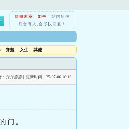
错缺断章、加书：
站内短信
后台有人,会尽快回复！
春
穿越
女生
其他
者：
什什嘉嘉
更新时间：25-07-06 10:16
的门。