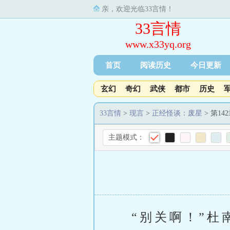
亲，欢迎光临33言情！
33言情
www.x33yq.org
首页
阅读历史
今日更新
玄幻
奇幻
武侠
都市
历史
33言情
>
现言
>
正经怪谈：废星
> 第14
主题模式：
“别关啊！”