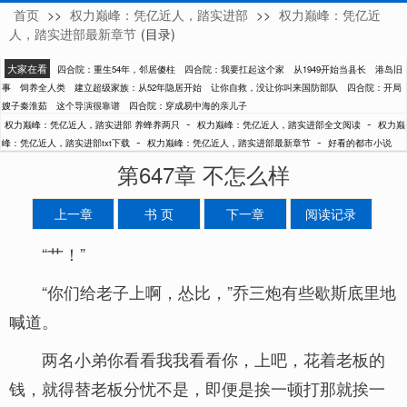
首页
>>
权力巅峰：凭亿近人，踏实进部
>>
权力巅峰：凭亿近
养蜂养两只
人，踏实进部最新章节
(目录)
大家在看
四合院：重生54年，邻居傻柱
四合院：我要扛起这个家
从1949开始当县长
港岛旧
事
饲养全人类
建立超级家族：从52年隐居开始
让你自救，没让你叫来国防部队
四合院：开局
嫂子秦淮茹
这个导演很靠谱
四合院：穿成易中海的亲儿子
-
-
权力巅峰：凭亿近人，踏实进部 养蜂养两只
权力巅峰：凭亿近人，踏实进部全文阅读
权力巅
-
-
峰：凭亿近人，踏实进部txt下载
权力巅峰：凭亿近人，踏实进部最新章节
好看的都市小说
第647章 不怎么样
上一章
书 页
下一章
阅读记录
“艹！”
“你们给老子上啊，怂比，”乔三炮有些歇斯底里地
喊道。
两名小弟你看看我我看看你，上吧，花着老板的
钱，就得替老板分忧不是，即便是挨一顿打那就挨一