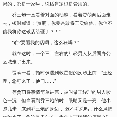
局的，都是一家嘛，说话肯定也是管用的。
乔三炮一直看着对面的动静，看着贾萌向后面走
去，顿时喊道：“贾萌，你要是敢将车卖给他，你信不
信我将你这破店给砸了？！”
“谁?要砸我的店啊，这么狂吗？”
就在这时，一个三十左右的年轻男人从后面办公
区域走了出来。
贾萌一看，顿时像遇到救星似的疾步上前，“王经
理，您可来了，他们……”
等贾萌将事情简单讲完，被叫做王经理的男人脸
色一沉，但当看到乔三炮的时，眼睛又是一亮，他小
跑几步，来到乔三炮的身边，“这不乔总吗，什么风把
您吹来了，您这是干什么，为什么要砸我的店啊？”