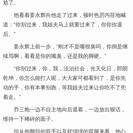
尬了。
他看着姜永辉向他走了过来，顿时色厉内荏地喊
道：“你别过来，我姐夫马上就要过来了，你你你退
后。”
姜永辉上前一步，“刚才不是嘴很臭吗，你倒是继
续骂啊，看看是你的嘴臭，还是我的脚硬。”
“你别过来，你，我，法治社会，光天化日，郎朗
乾坤，你怎么能打人呢，大大家可都看到了，是你先
动的手，你有本事别跑，等我姐夫过来让你吃不了兜
着走。”
乔三炮一边不自主地向后退着，一边放出狠话，
维持一下稀碎的面子。
但从他颤抖的双手以及软绵绵的双腿来看，他心