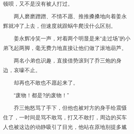
顿呗，又不是没有被人打过。
两人磨磨蹭蹭、不情不愿、推推搡搡地向着姜永
辉就冲了上去，但速度就跟蜗牛爬没什么区别。
姜永辉冷笑一声，对着两个明显是来“走过场”的小
弟飞起两脚，毫无费力地直接让他们做了滚地葫芦。
两名小弟也识趣，直接借势滚到了乔三炮的身
边，哀嚎不止。
却再也不敢也不愿起来了。
“废物！都是?的废物！”
乔三炮怒骂了手下，但他也被对方的身手给震慑
住了，一时间是骂不敢骂，打又不敢打，周边的买车
人也被这边的动静吸引了目光，他站在原地别提多尴