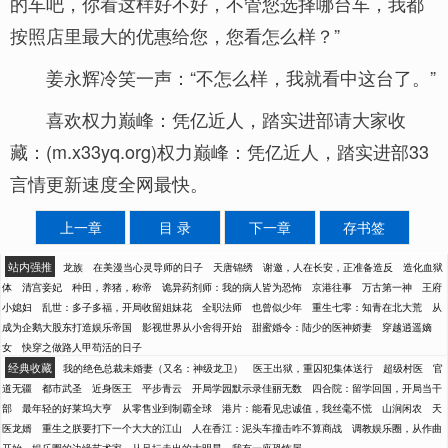
的车吧，你看这样好不好，不管您选择哪台车，我都
按照店里最大的优惠给您，您看怎么样？”
姜永辉冷笑一声：“不怎么样，我就看中这台了。”
喜欢权力巅峰：凭亿近人，踏实进部请大家收
藏：(m.x33yq.org)权力巅峰：凭亿近人，踏实进部33
言情更新速度全网最快。
上一章
目 录
下一章
存书签
站内强推
龙族
在美漫当心灵导师的日子
天唐锦绣
谢邀，人在长安，正准备造反
造化血狱
体
清宫妾妃
种田，养猪，称帝
诡异药剂师：我的病人皆为恐怖
京港往事
万古第一神
王府
小媳妇
乱世：多子多福，开局收留姐妹花
全职法师
也曾似少年
重生七零：知青在北大荒
从
成为企鹅大股东打造娱乐帝国
影视世界从小舍得开始
甜蜜婚令：陆少的医神娇妻
穿越逍遥嫡
女
快穿之做路人甲苟活的日子
经典收藏
我的绝色总裁未婚妻（又名：神级龙卫）
医王出狱，重囚犯集体送行
超级村医
官
道无疆
都市武圣
近身医王
平步青云
开局学园默示录佳丽无数
四合院：留学回国，开局当干
部
最年轻的好莱坞大亨
从零售业到制霸全球
港片：能看见忠诚值，我丝毫不慌
山涧闲农
天
医龙婿
重生之朕要打下一个大大的江山
人在香江：泥头车撞击咋不算商战
调教娱乐圈，从作曲