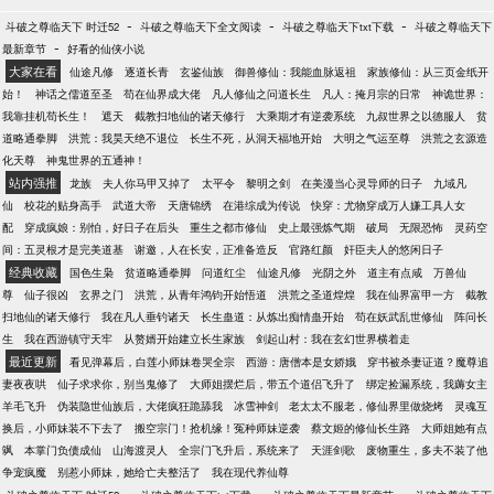
-
-
-
斗破之尊临天下 时迁52
斗破之尊临天下全文阅读
斗破之尊临天下txt下载
斗破之尊临天下
-
最新章节
好看的仙侠小说
大家在看
仙途凡修
逐道长青
玄鉴仙族
御兽修仙：我能血脉返祖
家族修仙：从三页金纸开
始！
神话之儒道至圣
苟在仙界成大佬
凡人修仙之问道长生
凡人：掩月宗的日常
神诡世界：
我靠挂机苟长生！
遮天
截教扫地仙的诸天修行
大乘期才有逆袭系统
九叔世界之以德服人
贫
道略通拳脚
洪荒：我昊天绝不退位
长生不死，从洞天福地开始
大明之气运至尊
洪荒之玄源造
化天尊
神鬼世界的五通神！
站内强推
龙族
夫人你马甲又掉了
太平令
黎明之剑
在美漫当心灵导师的日子
九域凡
仙
校花的贴身高手
武道大帝
天唐锦绣
在港综成为传说
快穿：尤物穿成万人嫌工具人女
配
穿成疯娘：别怕，好日子在后头
重生之都市修仙
史上最强炼气期
破局
无限恐怖
灵药空
间：五灵根才是完美道基
谢邀，人在长安，正准备造反
官路红颜
奸臣夫人的悠闲日子
经典收藏
国色生枭
贫道略通拳脚
问道红尘
仙途凡修
光阴之外
道主有点咸
万兽仙
尊
仙子很凶
玄界之门
洪荒，从青年鸿钧开始悟道
洪荒之圣道煌煌
我在仙界富甲一方
截教
扫地仙的诸天修行
我在凡人垂钓诸天
长生蛊道：从炼出痴情蛊开始
苟在妖武乱世修仙
阵问长
生
我在西游镇守天牢
从赘婿开始建立长生家族
剑起山村：我在玄幻世界横着走
最近更新
看见弹幕后，白莲小师妹卷哭全宗
西游：唐僧本是女娇娥
穿书被杀妻证道？魔尊追
妻夜夜哄
仙子求求你，别当鬼修了
大师姐摆烂后，带五个道侣飞升了
绑定捡漏系统，我薅女主
羊毛飞升
伪装隐世仙族后，大佬疯狂跪舔我
冰雪神剑
老太太不服老，修仙界里做烧烤
灵魂互
换后，小师妹装不下去了
搬空宗门！抢机缘！冤种师妹逆袭
蔡文姬的修仙长生路
大师姐她有点
飒
本掌门负债成仙
山海渡灵人
全宗门飞升后，系统来了
天涯剑歌
废物重生，多夫不装了他
争宠疯魔
别惹小师妹，她给亡夫整活了
我在现代养仙尊
-
-
-