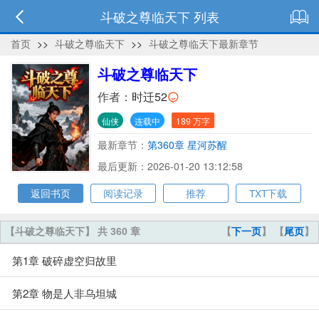
斗破之尊临天下 列表
首页
>>
斗破之尊临天下
>>
斗破之尊临天下最新章节
斗破之尊临天下
作者：
时迁52
仙侠
连载中
189 万字
最新章节：
第360章 星河苏醒
最后更新：2026-01-20 13:12:58
返回书页
阅读记录
推荐
TXT下载
【斗破之尊临天下】 共 360 章
【
下一页
】 【
尾页
】
第1章 破碎虚空归故里
第2章 物是人非乌坦城