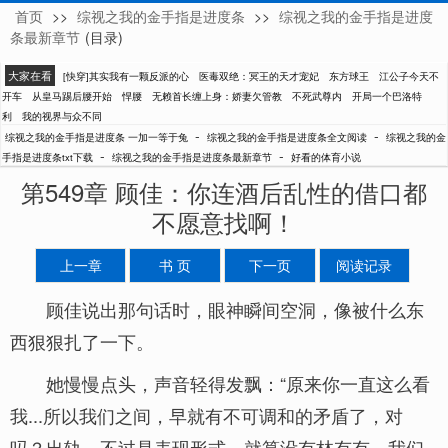
首页
>>
综视之我的金手指是进度条
>>
综视之我的金手指是进度
一加一等于兔
条最新章节
(目录)
大家在看
[快穿]其实我有一颗反派的心
医毒双绝：冥王的天才宠妃
东方球王
江公子今天不
开车
从皇马踢后腰开始
悍腰
无赖首长缠上身：娇妻欠管教
不死武尊内
开局一个巴洛特
利
我的视界与众不同
-
-
综视之我的金手指是进度条 一加一等于兔
综视之我的金手指是进度条全文阅读
综视之我的金
-
-
手指是进度条txt下载
综视之我的金手指是进度条最新章节
好看的体育小说
第549章 顾佳：你连酒后乱性的借口都
不愿意找啊！
上一章
书 页
下一页
阅读记录
顾佳说出那句话时，眼神瞬间空洞，像被什么东
西狠狠扎了一下。
她慢慢点头，声音轻得发飘：“原来你一直这么看
我...所以我们之间，早就有不可调和的矛盾了，对
吗？出轨，不过是表现形式。就算没有林有有，我们