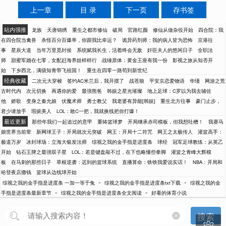
上一章
目 录
下一页
存书签
站内强推
龙族
天唐锦绣
重生之都市修仙
破局
官路红颜
修仙从做杂役开始
四合院：我
在四合院当禽兽
杀怪百分百爆率，你跟我比幸运？
诡异药剂师：我的病人皆为恐怖
京港往
事
星辰大道
当年万里觅封侯
系统赋我长生，活着终会无敌
奸臣夫人的悠闲日子
全职法
师
甜蜜军婚在七零，女配赶海养娃样样行
战锤原体：黄金王座有我一份
影视之旅从知否开
始
下乡西北，满级知青带飞祖国！
重生在四零一路苟到新世纪
经典收藏
二次元大穿梭
签约AC米兰后，我开摆了
战苍狼
平安京恋爱物语
华瑾
网游之荒
古时代内
次元切换
再遇你的爱
最强熊爸
韩娱之星光璀璨
地上足球：C罗以为我去辅佐
他
娇歌
变身之秦允娘
伏魔术师
勇士教父
我老婆有异能[韩娱]
重生北方往事
豪门止步，
君少请放手
瑕疵美人
LOL：敢C一把，我就换线把你打爆！
最近更新
那些年我们一起追过的意甲
重铸篮球梦
开局继承赤司模板，但我想吐槽！
我赛马
娘世界当前辈
新网球王子：开局就次元突破
网王：开局十二符咒
网王之太极传人
灌篮高手：
极道万岁
冰封球场：立海大银发法师
综视之我的金手指是进度条
球经
冠军足球教练：从英乙
开始
钻石王牌之最强双子星
LOL：若是键盘敲不过，在下也略懂些拳脚
灌篮之青峰大辉模
板
在马刺的那些日子
草根逆袭：迟到的篮球系统
直播算命：铁铁我爱说实话！
NBA：开局和
哈登夜店撒钱
篮球从边线球开始
-
-
综视之我的金手指是进度条 一加一等于兔
综视之我的金手指是进度条txt下载
综视之我的金
-
-
手指是进度条最新章节
综视之我的金手指是进度条全文阅读
好看的体育小说
搜索