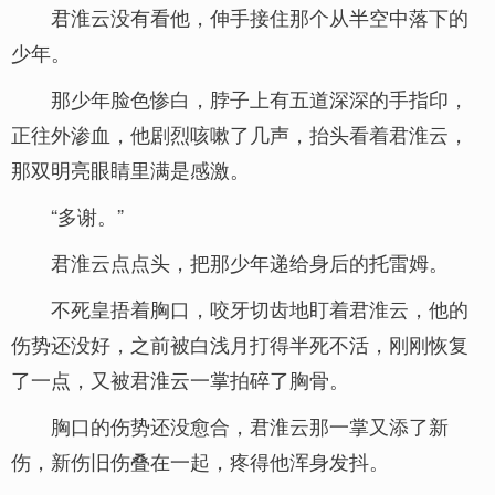
君淮云没有看他，伸手接住那个从半空中落下的
少年。
那少年脸色惨白，脖子上有五道深深的手指印，
正往外渗血，他剧烈咳嗽了几声，抬头看着君淮云，
那双明亮眼睛里满是感激。
“多谢。”
君淮云点点头，把那少年递给身后的托雷姆。
不死皇捂着胸口，咬牙切齿地盯着君淮云，他的
伤势还没好，之前被白浅月打得半死不活，刚刚恢复
了一点，又被君淮云一掌拍碎了胸骨。
胸口的伤势还没愈合，君淮云那一掌又添了新
伤，新伤旧伤叠在一起，疼得他浑身发抖。