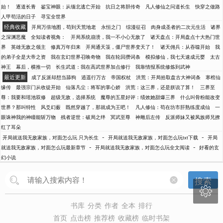
始！
逐道长青
鉴宝神眼：从缅北逃亡开始
抗日之将胆传奇
凡人修仙之问道长生
快穿之做路
人甲苟活的日子
寻宝全世界
经典收藏
开局万倍地图，苟到天荒地老
永恒之门
综漫征召
肉身成圣者的二次元生活
诸界
之深渊恶魔
全知读者视角：
开局系统崩溃，我一不小心无敌了
诸天盘点：开局盘点十大热门世
界
英雄无敌之领主
修真万年归来
开局通天箓，僵尸世界变天了！
诸天佣兵：从吞噬开始
我
的弟子全是大帝之资
我在玄幻世界召唤奇物
我在轮回攒词条
模拟修仙，我七天速成元婴
太古
神王
幕后，横推一切
长生武道：我在高武世界加点修行
我靠情报系统修炼到武神
最近更新
成了反派却想当舔狗
逍遥行万古
帝国权杖
洪荒：开局拾取盘古大神词条
寒棺仙
缘传
最强宗门从收徒开始
仙落凡尘：将军的掌心娇
洪荒：这三界，还是朕说了算！
三界至
尊：我要和瑶池双修
超级无敌，选择系统
魔尊的五星好评：绩效她甜爆三界
什么叫骨粉能改变
世界？那叫特性
风爻幻薮
既然穿越了，那就成为王吧！
凡人修仙：苟在坊市肝熟练度成仙
一
眼诛神我的神瞳能斩万物
残者逆世：破局之绊
冥武至尊
神雕后左传
反派师妹又被凤族师兄撩
红了耳朵
-
-
开局就送我无敌家族，对面怎么玩 只为长生
开局就送我无敌家族，对面怎么玩txt下载
开局
-
-
就送我无敌家族，对面怎么玩最新章节
开局就送我无敌家族，对面怎么玩全文阅读
好看的玄
幻小说
搜索

书库
分类
作者
全本
排行
首页
点击榜
推荐榜
收藏榜
临时书架