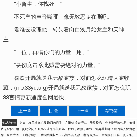
“小畜生，你找死！”
不死皇的声音嘶哑，像无数恶鬼在嘶吼。
君淮云没理他，转头看向白浅月始龙皇和天神
主。
“三位，再借你们的力量一用。”
“要彻底击杀此贼需要绝对的力量。”
喜欢开局就送我无敌家族，对面怎么玩请大家收
藏：(m.x33yq.org)开局就送我无敌家族，对面怎么玩
33言情更新速度全网最快。
上一章
目 录
下一章
存书签
站内强推
龙族
在美漫当心灵导师的日子
在港综成为传说
无限恐怖
史上最强炼气期
修仙
从做杂役开始
灵药空间：五灵根才是完美道基
种田，养猪，称帝
诡异药剂师：我的病人皆为恐
怖
星辰大道
王府小媳妇
系统赋我长生，活着终会无敌
也曾似少年
家族修仙：从三页金纸开