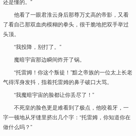
还是懂的。”
他看了一眼君淮云身后那尊万丈高的帝影，又看
了看自己那双血肉模糊的拳头，很干脆地把双手举过
头顶。
“我投降，别打了。”
魔暗宇宙那边瞬间炸开了锅。
“托雷姆！你这个叛徒！”黯之帝族的一位太上长老
气得浑身发抖，指着托雷姆的鼻子破口大骂。
“我魔暗宇宙的脸都让你丢尽了！”
不死皇的脸色更是难看到了极点，他咬着牙，一
字一顿地从牙缝里挤出几个字：“托雷姆，你知道你在
做什么吗？”