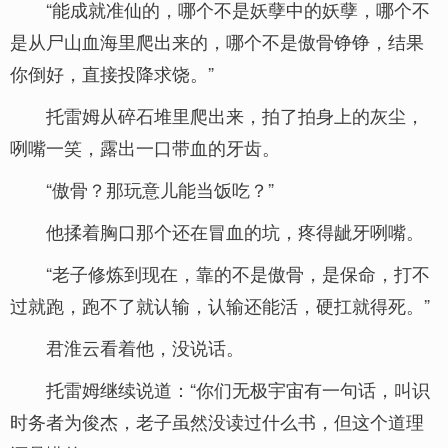
“能成就准仙的，哪个不是妖孽中的妖孽，哪个不
是从尸山血海里爬出来的，哪个不是傲骨铮铮，结果
你倒好，直接投降求饶。”
托雷姆从碎石堆里爬出来，拍了拍身上的灰尘，
咧嘴一笑，露出一口带血的牙齿。
“傲骨？那玩意儿能当饭吃？”
他揉着胸口那个还在冒血的坑，疼得龇牙咧嘴。
“老子修炼到现在，靠的不是傲骨，是保命，打不
过就跑，跑不了就认输，认输还能活，硬扛就得死。”
君淮云看着他，没说话。
托雷姆继续说道：“你们无极宇宙有一句话，叫识
时务者为俊杰，老子虽然没读过什么书，但这个道理