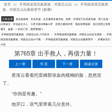
首页
>>
开局就送我无敌家族，对面怎么玩
>>
开局就送我无敌家
只为长生
族，对面怎么玩最新章节
(目录)
大家在看
造化血狱体
长生武道：从五禽养生拳开始
异界：开局买下白毛兽耳娘
旁门左道：
白骨道主
拜见血主大人
斗罗大陆IV终极斗罗
洪荒之最强天帝
我在异界斩神
玄幻洪荒之至尊
通天
盗墓：一剑天门开，怒劈青铜门
-
-
开局就送我无敌家族，对面怎么玩 只为长生
开局就送我无敌家族，对面怎么玩全文阅读
开局
-
-
就送我无敌家族，对面怎么玩txt下载
开局就送我无敌家族，对面怎么玩最新章节
好看的玄幻
小说
第765章 出手救人，再借力量！
上一章
书 页
下一章
阅读记录
君淮云看着托雷姆那张血肉模糊的脸，忽然笑
了。
“你倒是有趣。”
他开口，语气里带着几分意外。