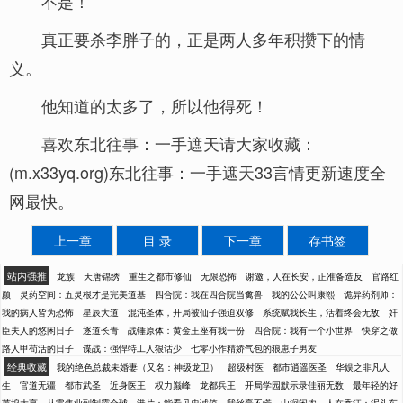
不是！
真正要杀李胖子的，正是两人多年积攒下的情
义。
他知道的太多了，所以他得死！
喜欢东北往事：一手遮天请大家收藏：
(m.x33yq.org)东北往事：一手遮天33言情更新速度全
网最快。
上一章
目 录
下一章
存书签
站内强推
龙族
天唐锦绣
重生之都市修仙
无限恐怖
谢邀，人在长安，正准备造反
官路红
颜
灵药空间：五灵根才是完美道基
四合院：我在四合院当禽兽
我的公公叫康熙
诡异药剂师：
我的病人皆为恐怖
星辰大道
混沌圣体，开局被仙子强迫双修
系统赋我长生，活着终会无敌
奸
臣夫人的悠闲日子
逐道长青
战锤原体：黄金王座有我一份
四合院：我有一个小世界
快穿之做
路人甲苟活的日子
谍战：强悍特工人狠话少
七零小作精娇气包的狼崽子男友
经典收藏
我的绝色总裁未婚妻（又名：神级龙卫）
超级村医
都市逍遥医圣
华娱之非凡人
生
官道无疆
都市武圣
近身医王
权力巅峰
龙都兵王
开局学园默示录佳丽无数
最年轻的好