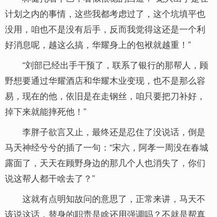
计划之内的事情，这些我都考虑过了，这个坑填平也
没用，咱也不是没有后手，反而我觉得这还是一个利
好消息呢，越这么搞，华耀身上的包袱就越重！”
“刘部已经出手干预了，联系了银行的那帮人，顾
野想要通过华耀酒店和华耀木业变现，也不是那么容
易，现在的他，依旧是在走钢丝，咱只要把刀补好，
掉下来就能摔死他！”
李胖子欲言又止，最终还是忍住了没说话，倒是
马天神经兮兮的插了一句：“宋六，阿孝一周没在春城
露面了，天天在顾野身边的那几个人也消失了，你们
说这帮人都干啥去了？”
这就有点明知故问的意思了，正常来讲，马天不
该说这话，替身的职责是啥还用强调吗？不就是帮真