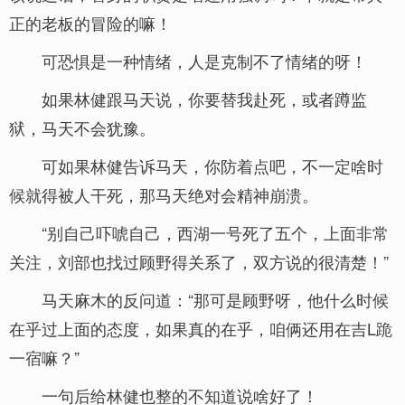
正的老板的冒险的嘛！
可恐惧是一种情绪，人是克制不了情绪的呀！
如果林健跟马天说，你要替我赴死，或者蹲监
狱，马天不会犹豫。
可如果林健告诉马天，你防着点吧，不一定啥时
候就得被人干死，那马天绝对会精神崩溃。
“别自己吓唬自己，西湖一号死了五个，上面非常
关注，刘部也找过顾野得关系了，双方说的很清楚！”
马天麻木的反问道：“那可是顾野呀，他什么时候
在乎过上面的态度，如果真的在乎，咱俩还用在吉L跪
一宿嘛？”
一句后给林健也整的不知道说啥好了！