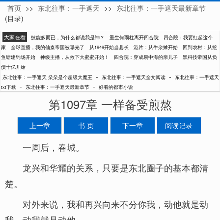
首页
>>
东北往事：一手遮天
>>
东北往事：一手遮天最新章节
朵朵是个超级大魔王
(目录)
大家在看
技能多而已，为什么都说我是神？
重生何雨柱离开四合院
四合院：我要扛起这个
家
全球直播，我的仙秦帝国被曝光了
从1949开始当县长
港片：从牛杂摊开始
回到农村：从挖
鱼塘建钓场开始
神级主播，从救下大蜜蜜开始！
四合院：穿成易中海的亲儿子
黑科技帝国从负
债十亿开始
-
-
东北往事：一手遮天 朵朵是个超级大魔王
东北往事：一手遮天全文阅读
东北往事：一手遮天
-
-
txt下载
东北往事：一手遮天最新章节
好看的都市小说
第1097章 一样备受煎熬
上一章
书 页
下一章
阅读记录
一周后，春城。
龙兴和华耀的关系，只要是东北圈子的基本都清
楚。
对外来说，我和再兴向来不分你我，动他就是动
我，动我就是动他。