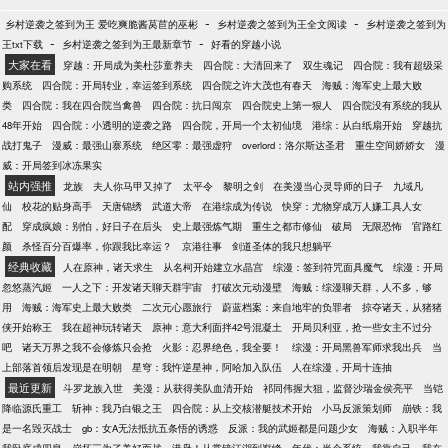
-
-
乡村逆袭之签到为王 爱吃爽脆酱莴苣的巫彬
乡村逆袭之签到为王全文阅读
乡村逆袭之签到为
-
-
王txt下载
乡村逆袭之签到为王最新章节
好看的穿越小说
大家在看
穿越：开局成为美杜莎童养夫
四合院：大清回来了
双生魂记
四合院：我有超级采
购系统
四合院：开局转业，幸运签到系统
四合院之许大茂也有春天
海贼：海军史上最大败
类
四合院：我在四合院当禽兽
四合院：抗日闯京
四合院史上第一狠人
四合院没有系统的我从
48年开始
四合院：小透明的逆袭之路
四合院，开局一个太初仙境
港综：从白纸扇开始
穿越抗
战打鬼子
漫威：最强山寨系统
绝区零：最强虚狩
overlord：洛尔斯达圣君
重生空间娇娇女
漫
威：开局签到冰冻果实
站内强推
龙族
夫人你马甲又掉了
太平令
黎明之剑
在美漫当心灵导师的日子
九域凡
仙
校花的贴身高手
天唐锦绣
武道大帝
在港综成为传说
快穿：尤物穿成万人嫌工具人女
配
穿成疯娘：别怕，好日子在后头
史上最强炼气期
重生之都市修仙
破局
无限恐怖
官路红
颜
杀怪百分百爆率，你跟我比幸运？
京港往事
剑道圣体的我只想躺平
经典收藏
人在原神，诸天求生
从名柯开始建立水晶宫
综漫：签到符咒面具魔气
综漫：开局
忽悠蒸汽姬
一人之下：开发诸天聊天群宇宙
打破次元动漫壁
海贼：综漫聊天群，人不多，够
用
海贼：海军史上最大败类
二次元心愿旅行
蔚蓝档案：来自地牢的负罪者
掠夺诸天，从猪猪
侠开始称王
我在超神玩转诸天
原神：意大利面拌42号混凝土
开局贝利亚，抢一些女主不过分
吧
诸天万界之我不会修炼只会抢
火影：忍界绝色，我全要！
综漫：开局黑兽军师求我出兵
当
上部落首领后发现是在明朝
星穹：我忤逆星神，阿哈加入队伍
人在综漫，开局十连抽
最近更新
斗罗龙族入世
美漫：从获得美队血清开始
祁同伟握大狙，监督沙瑞金侯亮平
当铠
降临源氏重工
斩神：我乃白银之王
四合院：从上交核潜艇技术开始
小马反派策划师
崩铁：我
是一名毁灭战士
gb：女A无法抵抗五条悟的诱惑
反派：我的武姬都是问题少女
海贼：入职半年