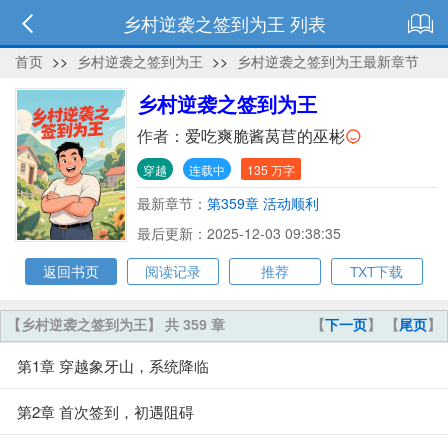
乡村逆袭之签到为王 列表
首页
>>
乡村逆袭之签到为王
>>
乡村逆袭之签到为王最新章节
乡村逆袭之签到为王
作者：
爱吃爽脆酱莴苣的巫彬
穿越
连载中
135 万字
最新章节：
第359章 活动顺利
最后更新：2025-12-03 09:38:35
返回书页
阅读记录
推荐
TXT下载
【乡村逆袭之签到为王】 共 359 章
【
下一页
】 【
尾页
】
第1章 穿越象牙山，系统降临
第2章 首次签到，初遇阻碍