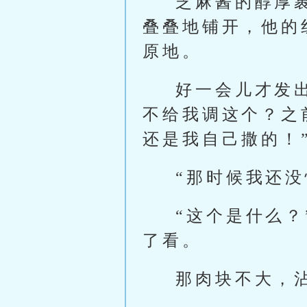
芝麻酱的醇厚
叠叠地铺开，他的
原地。
好一会儿才发
不给我调这个？之
还是我自己撒的！
“那时候我还
“这个是什么
了看。
那肉块不大，