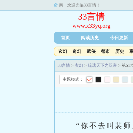
亲，欢迎光临33言情！
33言情
www.x33yq.org
首页
阅读历史
今日更新
玄幻
奇幻
武侠
都市
历史
33言情
>
玄幻
>
琉璃天下之双帝
> 第5
主题模式：
“你不去叫裴