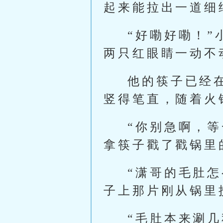
起来能拉出一道细
“好嘞好嘞！
两只红眼睛一动不
他的筷子已经
竖得笔直，随着火
“你别急啊，
拿筷子戳了戳锅里
“潇哥的毛肚
子上那片刚从锅里
“毛肚本来涮