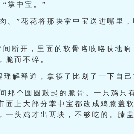
“掌中宝。”
鸡肉。”花花将那块掌中宝送进嘴里
齿间断开，里面的软骨咯吱咯吱地响
，脆而不碎。
”程瑶解释道，拿筷子比划了一下自
中间那个圆圆鼓起的脆骨。一只鸡只
市面上大部分掌中宝都改成鸡膝盖
，一头鸡才出两块，不够吃的。膝