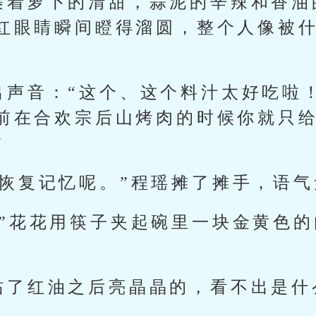
裹着萝卜的清甜，蒜泥的辛辣和香油
红眼睛瞬间瞪得溜圆，整个人像被
出声音：“这个、这个料汁太好吃啦
前在合欢宗后山烤肉的时候你就只
”
没恢复记忆呢。”程瑶摊了摊手，语气
？”花花用筷子夹起碗里一块金黄色
沾了红油之后亮晶晶的，看不出是什