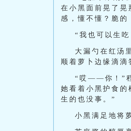
在小黑面前晃了晃
感，懂不懂？脆的
“我也可以生
大漏勺在红汤
顺着萝卜边缘滴滴
“哎——你！
她看着小黑护食的
生的也没事。”
小黑满足地将