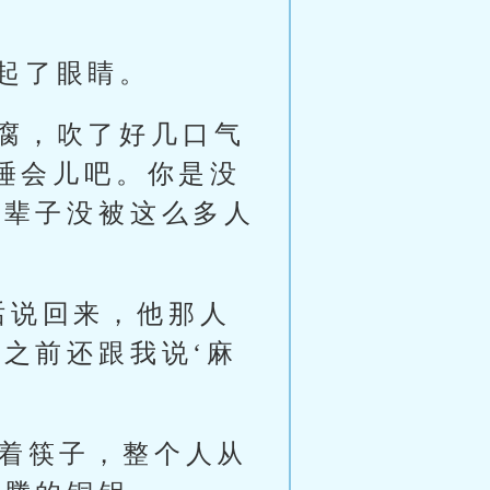
起了眼睛。
腐，吹了好几口气
睡会儿吧。你是没
这辈子没被这么多人
话说回来，他那人
之前还跟我说‘麻
”
举着筷子，整个人从