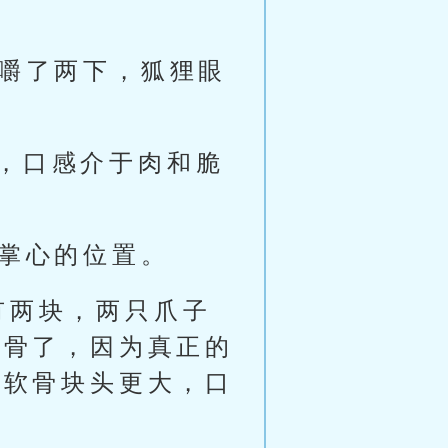
，嚼了两下，狐狸眼
，口感介于肉和脆
己掌心的位置。
有两块，两只爪子
软骨了，因为真正的
盖软骨块头更大，口