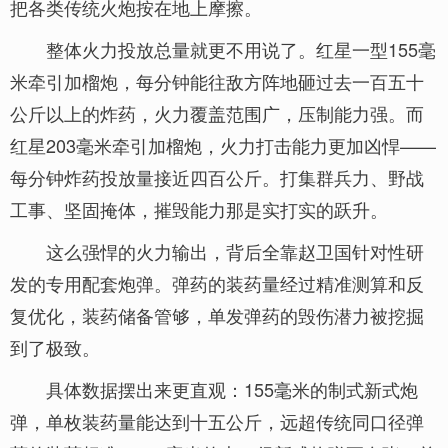
把各类传统火炮按在地上摩擦。
整体火力投放总量就更不用说了。红星一型155毫
米牵引加榴炮，每分钟能往敌方阵地砸过去一百五十
公斤以上的炸药，火力覆盖范围广，压制能力强。而
红星203毫米牵引加榴炮，火力打击能力更加凶悍——
每分钟炸药投放量接近四百公斤。打集群兵力、野战
工事、坚固掩体，摧毁能力那是实打实的跃升。
这么强悍的火力输出，背后全靠赵卫国针对性研
发的专用配套炮弹。弹药的装药量经过精准测算和反
复优化，装药储备管够，单发弹药的毁伤潜力被挖掘
到了极致。
具体数据摆出来更直观：155毫米的制式新式炮
弹，单枚装药量能达到十五公斤，远超传统同口径弹