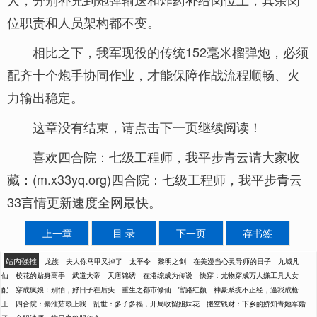
位职责和人员架构都不变。
相比之下，我军现役的传统152毫米榴弹炮，必须
配齐十个炮手协同作业，才能保障作战流程顺畅、火
力输出稳定。
这章没有结束，请点击下一页继续阅读！
喜欢四合院：七级工程师，我平步青云请大家收
藏：(m.x33yq.org)四合院：七级工程师，我平步青云
33言情更新速度全网最快。
上一章
目 录
下一页
存书签
站内强推
龙族
夫人你马甲又掉了
太平令
黎明之剑
在美漫当心灵导师的日子
九域凡
仙
校花的贴身高手
武道大帝
天唐锦绣
在港综成为传说
快穿：尤物穿成万人嫌工具人女
配
穿成疯娘：别怕，好日子在后头
重生之都市修仙
官路红颜
神豪系统不正经，逼我成枪
王
四合院：秦淮茹赖上我
乱世：多子多福，开局收留姐妹花
搬空钱财：下乡的娇知青她军婚