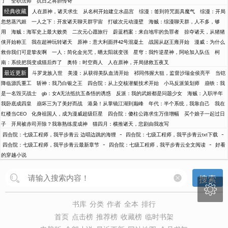
了
全职法师
抗日之将胆传奇
经典收藏
人在原神，诸天求生
从名柯开始建立水晶宫
综漫：签到符咒面具魔气
综漫：开局
忽悠蒸汽姬
一人之下：开发诸天聊天群宇宙
打破次元动漫壁
海贼：综漫聊天群，人不多，够
用
海贼：海军史上最大败类
二次元心愿旅行
蔚蓝档案：来自地牢的负罪者
掠夺诸天，从猪猪
侠开始称王
我在超神玩转诸天
原神：意大利面拌42号混凝土
战国从赵王雍开始
漫威：为什么
救你我们可是挚友啊
一人：简化金光咒，晒太阳就变强
星穹：我忤逆星神，阿哈加入队伍
柯
南：系统把我变成猫后炸了
奥特：时空商人
人在原神，开局拯救五夜叉
最近更新
斗罗龙族入世
美漫：从获得美队血清开始
祁同伟握大狙，监督沙瑞金侯亮平
当铠
降临源氏重工
斩神：我乃白银之王
四合院：从上交核潜艇技术开始
小马反派策划师
崩铁：我
是一名毁灭战士
gb：女A无法抵抗五条悟的诱惑
反派：我的武姬都是问题少女
海贼：入职半年
我卧底成四皇
崩坏三为了美好而战
港枭！从掌镜江湖到巅峰
年代：半个系统，我靠自己
我在
红楼当CEO
化身祖国人，成为漫威超级巨星
四合院：傻柱公路求生万倍增幅
买个娘子一起过日
子
开局被赤司开除？我靠熟练度成神
猫四月：横推诸天，悲剧由我改写
-
-
四合院：七级工程师，我平步青云 边唱边跳的海狸
四合院：七级工程师，我平步青云txt下载
-
-
四合院：七级工程师，我平步青云最新章节
四合院：七级工程师，我平步青云全文阅读
好看
的穿越小说
搜索

书库
分类
作者
全本
排行
首页
点击榜
推荐榜
收藏榜
临时书架