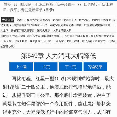
首页
>>
四合院：七级工程师，我平步青云
>>
四合院：七级工程
边唱边跳的海狸
师，我平步青云最新章节
(目录)
大家在看
穿越：开局成为美杜莎童养夫
四合院：大清回来了
双生魂记
四合院：穿越52，从
渔夫开始
嫌弃宇智波？我宇智波不玩了
神奇宝贝的渣男之路
海贼：我以屏障果实横行大海
一
人之下：开发诸天聊天群宇宙
医妃火辣辣
火影之最强火影
-
四合院：七级工程师，我平步青云 边唱边跳的海狸
四合院：七级工程师，我平步青云全文阅读
-
-
-
四合院：七级工程师，我平步青云txt下载
四合院：七级工程师，我平步青云最新章节
好看
的穿越小说
第549章 人力消耗大幅降低
上一章
书 页
下一页
阅读记录
再比射程。红星一型155打常规制式炮弹时，最大
射程能到二十四公里，换装底部排气增程炮弹后，能
进一步提升到三十公里。那个底排增程装置，说白了
就是装在炮弹尾部的一个专用配件，能让尾部燃料烧
得更充分，大幅降低飞行中的尾部空气阻力，从而有