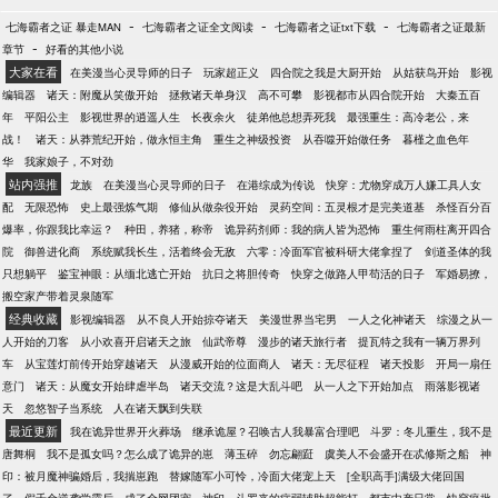
-
-
-
七海霸者之证 暴走MAN
七海霸者之证全文阅读
七海霸者之证txt下载
七海霸者之证最新
-
章节
好看的其他小说
大家在看
在美漫当心灵导师的日子
玩家超正义
四合院之我是大厨开始
从姑获鸟开始
影视
编辑器
诸天：附魔从笑傲开始
拯救诸天单身汉
高不可攀
影视都市从四合院开始
大秦五百
年
平阳公主
影视世界的逍遥人生
长夜余火
徒弟他总想弄死我
最强重生：高冷老公，来
战！
诸天：从莽荒纪开始，做永恒主角
重生之神级投资
从吞噬开始做任务
暮槿之血色年
华
我家娘子，不对劲
站内强推
龙族
在美漫当心灵导师的日子
在港综成为传说
快穿：尤物穿成万人嫌工具人女
配
无限恐怖
史上最强炼气期
修仙从做杂役开始
灵药空间：五灵根才是完美道基
杀怪百分百
爆率，你跟我比幸运？
种田，养猪，称帝
诡异药剂师：我的病人皆为恐怖
重生何雨柱离开四合
院
御兽进化商
系统赋我长生，活着终会无敌
六零：冷面军官被科研大佬拿捏了
剑道圣体的我
只想躺平
鉴宝神眼：从缅北逃亡开始
抗日之将胆传奇
快穿之做路人甲苟活的日子
军婚易撩，
搬空家产带着灵泉随军
经典收藏
影视编辑器
从不良人开始掠夺诸天
美漫世界当宅男
一人之化神诸天
综漫之从一
人开始的刀客
从小欢喜开启诸天之旅
仙武帝尊
漫步的诸天旅行者
提瓦特之我有一辆万界列
车
从宝莲灯前传开始穿越诸天
从漫威开始的位面商人
诸天：无尽征程
诸天投影
开局一扇任
意门
诸天：从魔女开始肆虐半岛
诸天交流？这是大乱斗吧
从一人之下开始加点
雨落影视诸
天
忽悠智子当系统
人在诸天飘到失联
最近更新
我在诡异世界开火葬场
继承诡屋？召唤古人我暴富合理吧
斗罗：冬儿重生，我不是
唐舞桐
我不是孤女吗？怎么成了诡异的崽
薄玉碎
勿忘翩跹
虞美人不会盛开在忒修斯之船
神
印：被月魔神骗婚后，我揣崽跑
替嫁随军小可怜，冷面大佬宠上天
[全职高手]满级大佬回国