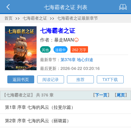
七海霸者之证 列表
首页
>>
七海霸者之证
>>
七海霸者之证最新章节
七海霸者之证
作者：
暴走MAN
其他
连载中
262 万字
最新章节：
第376章 地心归途
最后更新：2026-04-22 03:20:16
返回书页
阅读记录
推荐
TXT下载
【七海霸者之证】 共 376 章
【
下一页
】 【
尾页
】
第1章 序章 七海的风云（拉斐尔篇）
第2章 序章 七海的风云（丽璐篇）