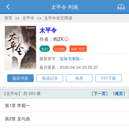
太平令 列表
首页
>>
太平令
>>
太平令全文阅读
太平令
作者：
阎ZK
玄幻
已完结
665 万字
最新章节：
实体书来啦～
最后更新：2026-04-24 20:55:27
返回书页
阅读记录
推荐
TXT下载
【太平令】 共 593 章
【
下一页
】 【
尾页
】
第1章 李观一
第2章 龙与鼎