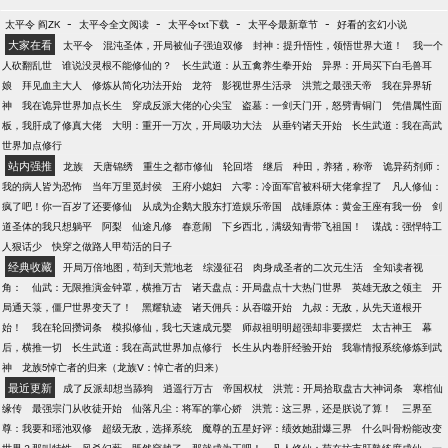
-
-
-
-
太平令 阎ZK
太平令全文阅读
太平令txt下载
太平令最新章节
好看的玄幻小说
大家在看
太平令
混沌圣体，开局被仙子强迫双修
封神：提升悟性，领悟世界大道！
我一个
人砍翻乱世
谁说没灵根不能修仙的？
长生武道：从五禽养生拳开始
异界：开局买下白毛兽耳
娘
拜见血主大人
修炼从简化功法开始
龙符
影视世界生活录
洪荒之最强天帝
我在异界斩
神
我在诡异世界加点长生
穿成反派大佬的心尖宝
盗墓：一剑天门开，怒劈青铜门
凭借属性面
板，我肝成了修真大佬
大明：重开一万次，开局吸功大法
从垂钓诸天开始
长生武道：我在高武
世界加点修行
站内强推
龙族
天唐锦绣
重生之都市修仙
轮回塔
继后
种田，养猪，称帝
诡异药剂师：
我的病人皆为恐怖
当年万里觅封侯
王府小媳妇
六零：冷面军官被科研大佬拿捏了
凡人修仙：
疯了吧！你一百岁了还要修仙
从成为企鹅大股东打造娱乐帝国
战锤原体：黄金王座有我一份
剑
道圣体的我只想躺平
阿梨
仙途凡修
春意闹
下乡西北，满级知青带飞祖国！
谍战：强悍特工
人狠话少
快穿之做路人甲苟活的日子
经典收藏
开局万倍地图，苟到天荒地老
综漫征召
肉身成圣者的二次元生活
全知读者视
角：
仙武：无限推演金钟罩，横推万古
诸天盘点：开局盘点十大热门世界
英雄无敌之领主
开
局通天箓，僵尸世界变天了！
黑耀轨迹
诸天佣兵：从吞噬开始
九叔：无敌，从先天道根开
始！
我在轮回攒词条
模拟修仙，我七天速成元婴
师叔祖明明超强却非要摆烂
太古神王
幕
后，横推一切
长生武道：我在高武世界加点修行
长生从内卷肝经验开始
我靠情报系统修炼到武
神
龙族5悼亡者的归来（龙族Ⅴ：悼亡者的归来）
最近更新
成了反派却想当舔狗
逍遥行万古
帝国权杖
洪荒：开局拾取盘古大神词条
寒棺仙
缘传
最强宗门从收徒开始
仙落凡尘：将军的掌心娇
洪荒：这三界，还是朕说了算！
三界至
尊：我要和瑶池双修
超级无敌，选择系统
魔尊的五星好评：绩效她甜爆三界
什么叫骨粉能改变