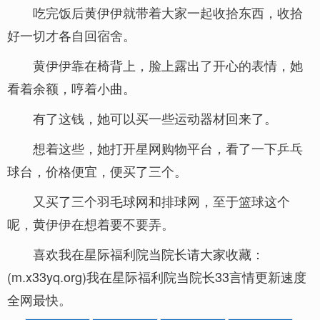
吃完饭后黄伊伊就带着大家一起收拾东西，收拾
好一切才各自回宿舍。
黄伊伊靠在椅背上，脸上露出了开心的表情，她
看着余额，哼着小曲。
有了这钱，她可以买一些运动器材回来了。
想着这些，她打开星网购物平台，看了一下乒乓
球台，价格便宜，便买了三个。
又买了三个羽毛球网和排球网，至于篮球这个
呢，黄伊伊在想着要不要弄。
喜欢我在星际福利院当院长请大家收藏：
(m.x33yq.org)我在星际福利院当院长33言情更新速度
全网最快。