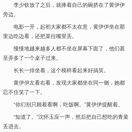
李少钦放了之后，就捧着自己的碗挤在了黄伊伊
旁边。
电影一开，起初大家都不太在意，黄伊伊坐在那
里边吃边看，还把菜往嘴里丢。
慢慢地越来越多人都不坐在屏幕下面了，他们甚
至弄多了一个桌子过来。
长长一排坐着，这个模样看起来好搞笑。
黄伊伊左看右看，发现大家都坐在同一侧，她都
忍不住笑了一下。
“你们别只顾着看啊，吃饭啊。”黄伊伊提醒着。
“知道了。”沈怀玉应一声，然后把自己想吃的青菜
丢进去。