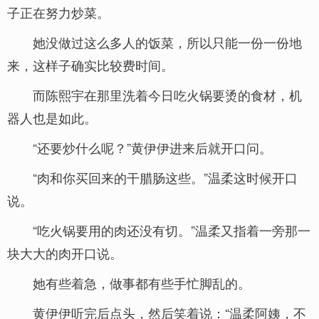
子正在努力炒菜。
她没做过这么多人的饭菜，所以只能一份一份地
来，这样子确实比较费时间。
而陈熙宇在那里洗着今日吃火锅要烫的食材，机
器人也是如此。
“还要炒什么呢？”黄伊伊进来后就开口问。
“肉和你买回来的干腊肠这些。”温柔这时候开口
说。
“吃火锅要用的肉还没有切。”温柔又指着一旁那一
块大大的肉开口说。
她有些着急，做事都有些手忙脚乱的。
黄伊伊听完后点头，然后笑着说：“温柔阿姨，不