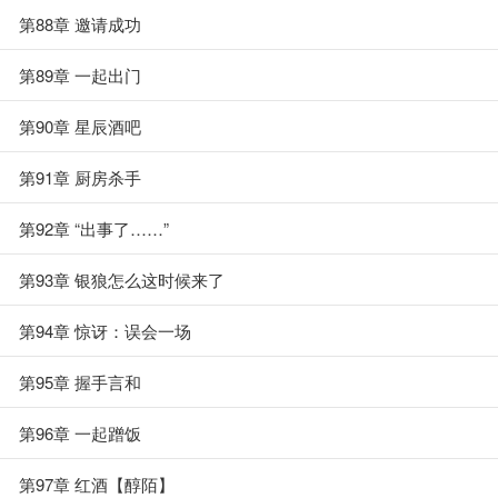
第88章 邀请成功
第89章 一起出门
第90章 星辰酒吧
第91章 厨房杀手
第92章 “出事了……”
第93章 银狼怎么这时候来了
第94章 惊讶：误会一场
第95章 握手言和
第96章 一起蹭饭
第97章 红酒【醇陌】