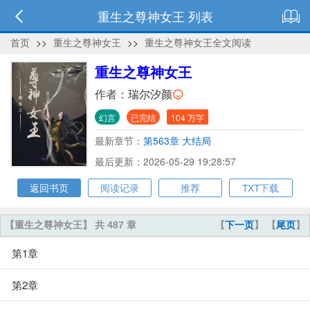
重生之尊神女王 列表
首页
>>
重生之尊神女王
>>
重生之尊神女王全文阅读
重生之尊神女王
作者：
瑞尔汐颜
幻言
已完结
104 万字
最新章节：
第563章 大结局
最后更新：2026-05-29 19:28:57
返回书页
阅读记录
推荐
TXT下载
【重生之尊神女王】 共 487 章
【
下一页
】 【
尾页
】
第1章
第2章