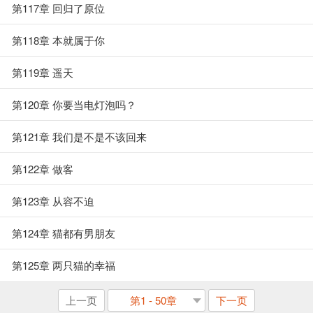
第117章 回归了原位
第118章 本就属于你
第119章 遥天
第120章 你要当电灯泡吗？
第121章 我们是不是不该回来
第122章 做客
第123章 从容不迫
第124章 猫都有男朋友
第125章 两只猫的幸福
上一页
第1 - 50章
下一页