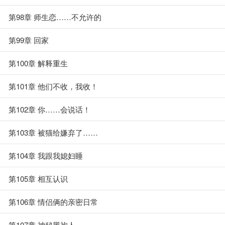
第98章 师生恋……不允许的
第99章 回家
第100章 解释重生
第101章 他们不收，我收！
第102章 你……会说话！
第103章 被猫给嫌弃了……
第104章 我跟我媳妇睡
第105章 相互认识
第106章 情侣俩的亲密日常
第107章 神秘黑袍人