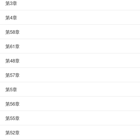
第3章
第4章
第58章
第61章
第48章
第57章
第5章
第56章
第55章
第52章