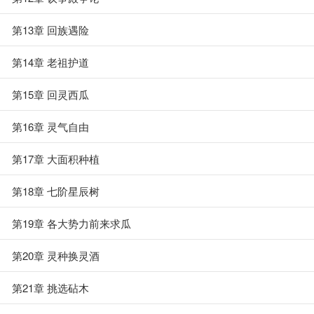
第13章 回族遇险
第14章 老祖护道
第15章 回灵西瓜
第16章 灵气自由
第17章 大面积种植
第18章 七阶星辰树
第19章 各大势力前来求瓜
第20章 灵种换灵酒
第21章 挑选砧木