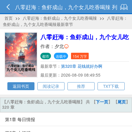
八零赶海：鱼虾成山，九个女儿吃香喝辣 列
首页
>>
八零赶海：鱼虾成山，九个女儿吃香喝辣
>>
八零赶海：
表
鱼虾成山，九个女儿吃香喝辣最新章节
八零赶海：鱼虾成山，九个女儿吃
香喝辣
作者：
夕北
都市
连载中
154 万字
最新章节：
第320章 花钱就好办啊
最后更新：2026-08-09 08:49:55
返回书页
阅读记录
推荐
TXT下载
【八零赶海：鱼虾成山，九个女儿吃香喝辣】 共
【
下一页
】 【
尾页
】
320 章
第1章 每日情报