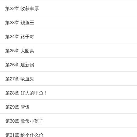
第22章 收获丰厚
第23章 鳗鱼王
第24章 路子对
第25章 大圆桌
第26章 建新房
第27章 吸血鬼
第28章 好大的甲鱼！
第29章 管饭
第30章 欺负小孩子
第31章 给个什么价