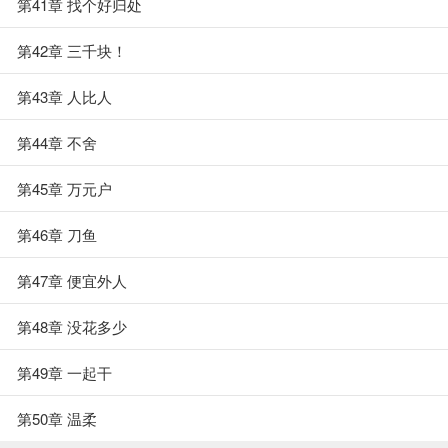
第41章 找个好归处
第42章 三千块！
第43章 人比人
第44章 不舍
第45章 万元户
第46章 刀鱼
第47章 便宜外人
第48章 没花多少
第49章 一起干
第50章 温柔