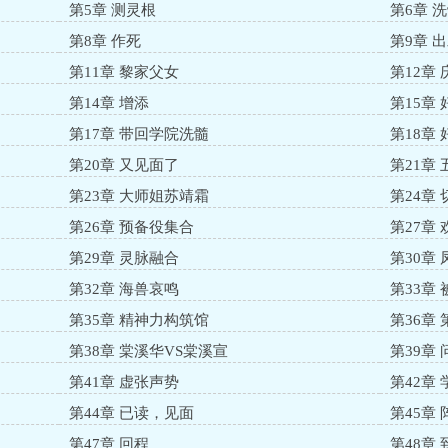
第5章 测灵根
第6章 
第8章 作死
第9章 
第11章 黎家父女
第12章
第14章 增添
第15章
第17章 带回学院洗髓
第18章
第20章 又见面了
第21章
第23章 大师姐苏靖霜
第24章
第26章 预备役集合
第27章
第29章 灵脉融合
第30章
第32章 海兽哀鸣
第33章 
第35章 精神力构筑馆
第36章
第38章 棠溪华VS棠溪宣
第39章
第41章 虚张声势
第42章
第44章 已读，见面
第45章 
第47章 回程
第48章 