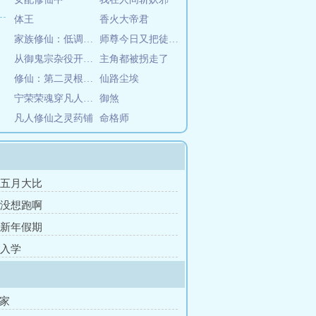
体王
香火大帝君
家族修仙：低调在云雾之下
师尊今日又把徒弟养歪了
从御鬼宗杂役开始修仙
主角都被拐走了
修仙：第二灵根助我长生
仙路尘埃
宁荣荣魂穿凡人成韩立小妹
御煞
凡人修仙之灵药铺
命格师
章 五月大比
章 没想跑啊
章 新年假期
 入学
回家