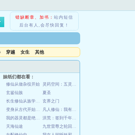
错缺断章、加书：
站内短信
后台有人,会尽快回复！
春
穿越
女生
其他
妹纸们都在看：
修仙从做杂役开始
灵药空间：五灵根才是完美道基
玄鉴仙族
夏圣
长生修仙从族学开始
玄界之门
变身从古代开始灵气复苏
凡人修仙：我有随身灵田
我的器灵都是绝色美女
洪荒：签到千年，我镇压一切敌
天海仙途
九世雷尊之轮回塔主
女配修仙中
我在人间斩妖邪