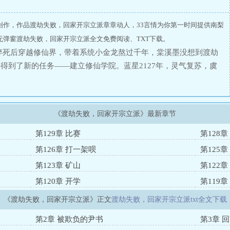
创作，作品渡劫失败，回家开宗立派章章动人，33言情为你第一时间提供南梨
弹窗渡劫失败，回家开宗立派全文免费阅读、TXT下载。
猝死后穿越修仙界，带着系统小金龙熬过千年，棠溪墨没想到渡劫
得到了新的任务——建立修仙学院。蓝星2127年，灵气复苏，虞
外患，可不知哪天开始，虞夏国推出了包治百病的奇药、百分百祛
产品一一问世，甚至传出有人仅靠一把剑就能飞上天的离谱谣言，
曝光，其他国家才惊觉，虞夏国人早就步入修仙时代，当虞夏国人
《渡劫失败，回家开宗立派》最新章节
腿狂奔的直立猿。虞夏国官方对此始终保持微笑：除了修仙，我们
端科技。当遍布妖兽的异界打开通往蓝星的界门，刚露头就被粒子
第129章 比赛
第128
剑。
第126章 打一架呗
第125
第123章 矿山
第122
第120章 开学
第119章
《渡劫失败，回家开宗立派》正文
渡劫失败，回家开宗立派txt全文下载
第2章 被欺负的尹书
第3章 