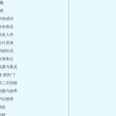
洗髓
出发
 庆祝成功
 好友相见
 好友入学
 五行灵体
 切磋比试
 欢迎各位
 凤翼与凰灵
被‘抓到’了
 第二次切磋
 问题与放养
 学以致用
阵起
到校