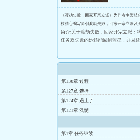
《渡劫失败，回家开宗立派》为作者南梨枝
枝精心编写原创渡劫失败，回家开宗立派及无
简介:关于渡劫失败，回家开宗立派：
任务双失败的她还能回到蓝星，并且还
夏国境内超自然异常事件频发，内忧
除癌细胞的灵药，闻所未闻的高科技
但——这真是谣言吗？直到修仙学院
在天上飞时，他们还是只能靠着两条
其实还在学习钻研来自星际世界的高
第130章 过程
炮锁定，同时还将面对万千修者的仙
第127章 选择
第124章 遇上了
第121章 洗髓
第1章 任务继续