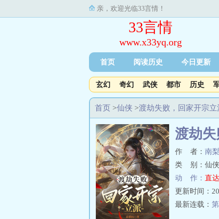
亲，欢迎光临33言情！
33言情
www.x33yq.org
首页
阅读历史
今日更新
玄幻
奇幻
武侠
都市
历史
首页
>
仙侠
>
渡劫失败，回家开宗立
渡劫失
作 者：
南
类 别：仙侠
动 作：
直达
更新时间：2025-
最新连载：
第