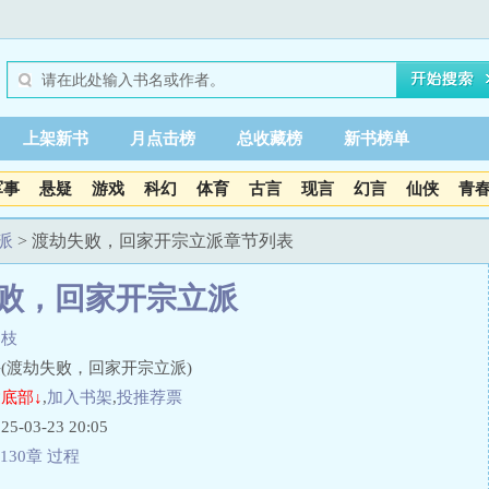
上架新书
月点击榜
总收藏榜
新书榜单
军事
悬疑
游戏
科幻
体育
古言
现言
幻言
仙侠
青
派
> 渡劫失败，回家开宗立派章节列表
败，回家开宗立派
梨枝
(渡劫失败，回家开宗立派)
底部↓
,
加入书架
,
投推荐票
03-23 20:05
130章 过程