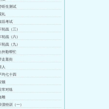
 旁听生测试
观礼
 假后考试
 车轮战（三）
 车轮战（六）
 车轮战（九）
 出外勤帮忙
 带走逛街
留人
 平均七十四
安顿
 日常对练
蛊雕
 沙漠特训（一）