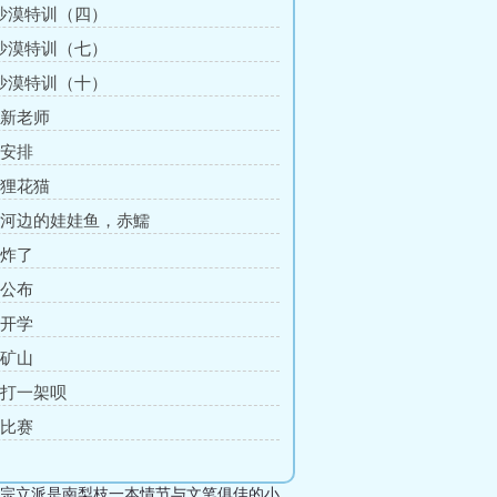
 沙漠特训（四）
 沙漠特训（七）
 沙漠特训（十）
 新老师
 安排
 狸花猫
章 河边的娃娃鱼，赤鱬
 炸了
 公布
 开学
 矿山
章 打一架呗
 比赛
宗立派是南梨枝一本情节与文笔俱佳的小