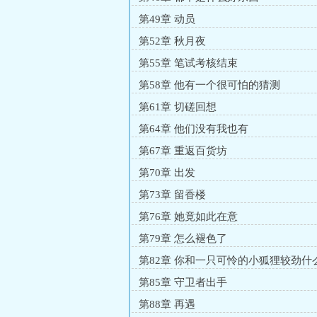
第49章 动员
第52章 秋月夜
第55章 笔试考核结束
第58章 他有一个很可怕的猜测
第61章 切磋回想
第64章 他们没有我也有
第67章 重返百货坊
第70章 出发
第73章 留香楼
第76章 她竟如此在意
第79章 怎么褪色了
第82章 你和一只可怜的小狐狸较劲什
第85章 守卫者出手
第88章 再遇