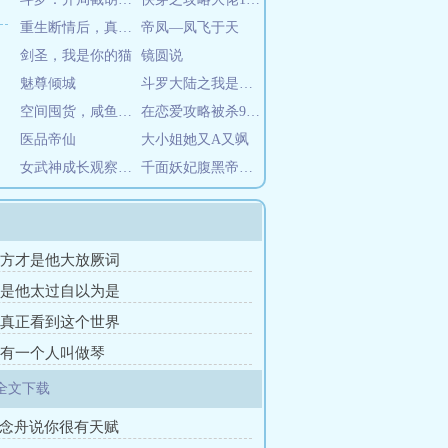
重生断情后，真千金带飞新宗门
帝凤—凤飞于天
剑圣，我是你的猫
镜圆说
魅尊倾城
斗罗大陆之我是千仞雪的女儿
空间囤货，咸鱼被末世大佬带飞
在恋爱攻略被杀99次
医品帝仙
大小姐她又A又飒
女武神成长观察日记
千面妖妃腹黑帝君请别撩
章 方才是他大放厥词
章 是他太过自以为是
章 真正看到这个世界
章 有一个人叫做琴
全文下载
温念舟说你很有天赋