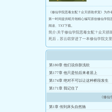
《修仙学院恶毒女配？众天骄跪求宠》为作
第一时间提供昭月翎精心编写原创修仙学院
阅读、TXT下载。
简介:关于修仙学院恶毒女配？众天骄跪
死后，苏云窈穿进了一本修仙学院文
杀青时就可以领三个亿和重生奖励。
拒。苏云窈忍不住吐槽，死丫头暴殄
毒女配的身份。然而开局就被系统错
裔，软萌的天才炼丹少年郎，孤僻寡
第180章 他们说你肤浅欸
温柔的天骄之一说他家大业大随便花
第177章 他只是怕后来者居上
的黑芝麻汤圆炼丹师说要和她一起求
第174章 绝对不可以让这种桥段发生
天骄之五，阴鸷跟踪的天骄之六……
第171章 我记住了
只能是我的梦中情配。
《修仙
第1章 传到床头自然驰