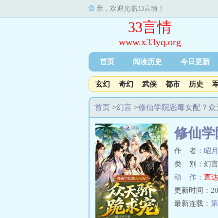
亲，欢迎光临33言情！
33言情
www.x33yq.org
首页
阅读历史
今日更新
玄幻
奇幻
武侠
都市
历史
首页
>
幻言
>
修仙学院恶毒女配？众
修仙学
作 者：
昭
类 别：幻言
动 作：
直达
更新时间：2023-
最新连载：
第