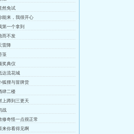
 竟然免试
 你能来，我很开心
 我第一个拿到
 隐而不发
 天雷降
符箓
 颁奖典仪
 抵达流花城
 小狐狸与冒牌货
 酒肆二楼
 树上蹲到三更天
初战
 散修奇怪一点很正常
 原来你看得见啊