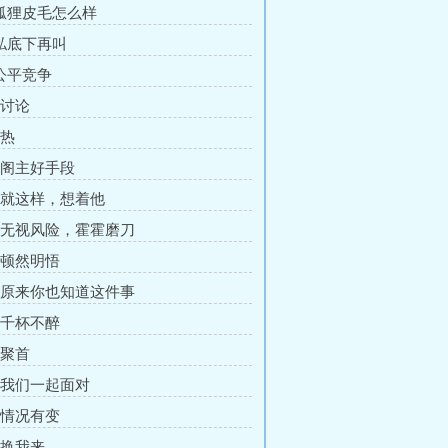
 狐狸皮毛怎么样
 私底下再叫
 公平竞争
 讨论
 热
章 阁主好手段
章 就这样，想着他
章 无视风险，霍霍磨刀
章 顿然明悟
章 原来你也知道这件事
章 千杯不醉
 聚首
章 我们一起面对
章 情况有变
 换我来