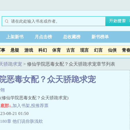
上架新书
月点击榜
总收藏榜
新书榜单
军事
悬疑
游戏
科幻
体育
古言
现言
幻言
仙侠
青
天骄跪求宠
> 修仙学院恶毒女配？众天骄跪求宠章节列表
院恶毒女配？众天骄跪求宠
月翎
(修仙学院恶毒女配？众天骄跪求宠)
底部↓
,
加入书架
,
投推荐票
08-21 01:50
180章 他们说你肤浅欸