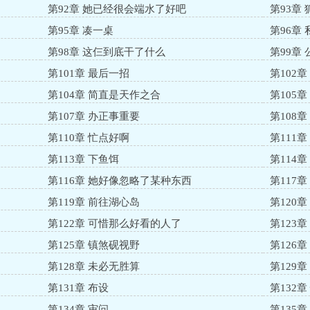
第92章 她已经很会端水了好吧
第93章
第95章 凑一桌
第96章
第98章 这仨到底干了什么
第99章
第101章 最后一招
第102章
第104章 简直是天作之合
第105章
第107章 办正事重要
第108
第110章 忙点好啊
第111
第113章 下鱼饵
第114
第116章 她好像忽略了某种东西
第117
第119章 前往湖心岛
第120
第122章 可惜那么好看的人了
第123
第125章 镇煞砚视野
第126章
第128章 未必无胜算
第129
第131章 布设
第132
第134章 审问
第135章