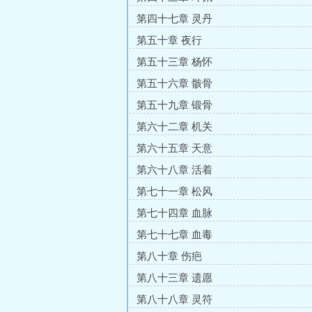
第四十七章 灵丹
第五十章 夜行
第五十三章 杨怀
第五十六章 骸骨
第五十九章 锻骨
第六十二章 机关
第六十五章 天意
第六十八章 活着
第七十一章 松风
第七十四章 血脉
第七十七章 血毒
第八十章 伤疤
第八十三章 遗愿
第八十八章 灵符