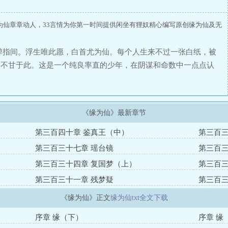
为仙章章动人，33言情为你第一时间提供闲坐有狸奴精心编写原创缘为仙及无
弹指间。浮生唯此愿，白首尤为仙。每个人生来不过一张白纸，被
人不甘于此。这是一个纯良率直的少年，在阴谋和命数中一点点认
挣脱摆布的故事。
《缘为仙》最新章节
第三百四十章 鉴真王（中）
第三百三
第三百三十七章 瑶台镜
第三百三
第三百三十四章 复国梦（上）
第三百三
第三百三十一章 残梦疑
第三百三
《缘为仙》正文
缘为仙txt全文下载
序章 缘（下）
序章 缘