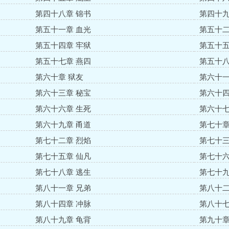
第四十八章 锦书
第四十九
第五十一章 血光
第五十二
第五十四章 牢狱
第五十五
第五十七章 燕四
第五十八
第六十章 狱友
第六十一
第六十三章 秘宝
第六十四
第六十六章 生死
第六十七
第六十九章 甬道
第七十章
第七十二章 烈焰
第七十三
第七十五章 仙凡
第七十六
第七十八章 逃生
第七十九
第八十一章 兄弟
第八十二
第八十四章 冲脉
第八十七
第八十九章 龟背
第九十章