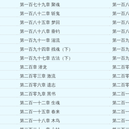
第一百七十九章 聚魂
第一百八
第一百八十二章 斩鬼
第一百八
第一百八十五章 梦回
第一百八
第一百八十八章 垂钓
第一百八
第一百九十一章 湍流
第一百九
第一百九十四章 残魂（下）
第一百九
第一百九十七章 古法（下）
第一百九
第二百章 潜龙
第二百零
第二百零三章 激流
第二百零
第二百零六章 遗志
第二百零
第二百零九章 黑书
第二百一
第二百一十二章 生魂
第二百一
第二百一十五章 春来
第二百一
第二百一十八章 木鸟
第二百一