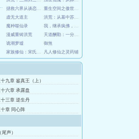
拯救六界从谈恋爱开始
重生空间之傲世千金
虚无大道主
洪荒：从墓中苏醒的我，镇归墟！
魔种噬仙录
我，继承疯佛，专治世间不平事
漫威重铸洪荒
天道酬勤：一分耕耘百分收获
诡潮梦墟
御煞
家族修仙：宋氏长青
凡人修仙之灵药铺
十九章 鉴真王（上）
十六章 承露盘
十三章 逆生丹
十章 同心阵
（尾声）