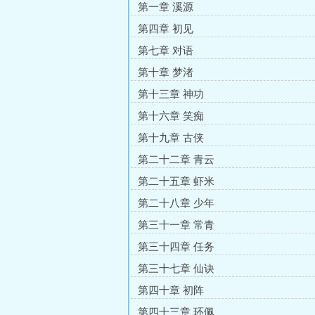
第一章 溪源
第四章 初见
第七章 对语
第十章 梦渚
第十三章 神功
第十六章 笑痴
第十九章 古侠
第二十二章 青云
第二十五章 虾米
第二十八章 少年
第三十一章 常青
第三十四章 任务
第三十七章 仙诀
第四十章 初阵
第四十三章 环佩