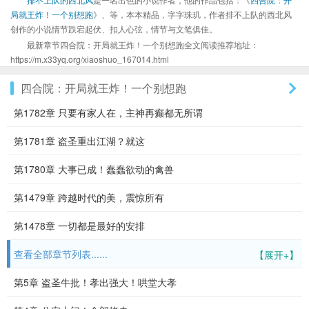
局就王炸！一个别想跑
》、等，本本精品，字字珠玑，作者排不上队的西北风
创作的小说情节跌宕起伏、扣人心弦，情节与文笔俱佳。
最新章节四合院：开局就王炸！一个别想跑全文阅读推荐地址：
https://m.x33yq.org/xiaoshuo_167014.html
四合院：开局就王炸！一个别想跑
第1782章 只要有家人在，主神再癫都无所谓
第1781章 盗圣重出江湖？就这
第1780章 大事已成！蠢蠢欲动的禽兽
第1479章 跨越时代的美，震惊所有
第1478章 一切都是最好的安排
查看全部章节列表......
【展开+】
第5章 盗圣牛批！孝出强大！哄堂大孝