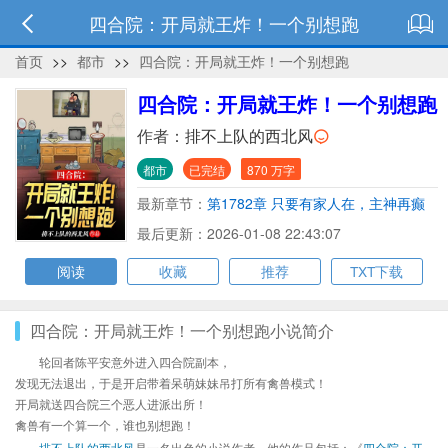
四合院：开局就王炸！一个别想跑
首页
>>
都市
>>
四合院：开局就王炸！一个别想跑
四合院：开局就王炸！一个别想跑
作者：
排不上队的西北风
都市
已完结
870 万字
最新章节：
第1782章 只要有家人在，主神再癫
都无所谓
最后更新：2026-01-08 22:43:07
阅读
收藏
推荐
TXT下载
四合院：开局就王炸！一个别想跑小说简介
轮回者陈平安意外进入四合院副本，
发现无法退出，于是开启带着呆萌妹妹吊打所有禽兽模式！
开局就送四合院三个恶人进派出所！
禽兽有一个算一个，谁也别想跑！
排不上队的西北风
是一名出色的小说作者，他的作品包括：《
四合院：开