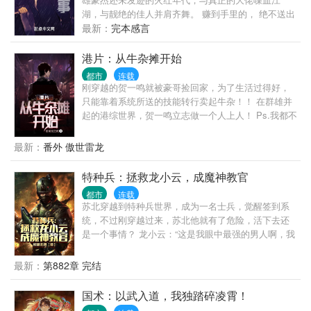
湖，与靓绝的佳人并肩齐舞。 赚到手里的， 绝不送出
去！
最新：
完本感言
港片：从牛杂摊开始
都市
连载
刚穿越的贺一鸣就被豪哥捡回家，为了生活过得好，
只能靠着系统所送的技能转行卖起牛杂！！ 在群雄并
起的港综世界，贺一鸣立志做一个人上人！ Ps.我都不
知道我在说什么！
最新：
番外 傲世雷龙
特种兵：拯救龙小云，成魔神教官
都市
连载
苏北穿越到特种兵世界，成为一名士兵，觉醒签到系
统，不过刚穿越过来，苏北他就有了危险，活下去还
是一个事情？ 龙小云：“这是我眼中最强的男人啊，我
要追苏北...” 雷战：“战狼中队怎么会有这样的怪物？”
冷锋：“这射击距离，这还是人吗？我要认当我的大
最新：
第882章 完结
哥...” 何志军：“千万不能让这小子退役...” 多年后，外
国一听到是苏北，连打都不打了，立即撤退.. 苏北的
国术：以武入道，我独踏碎凌霄！
故事可以用传奇来形容了。