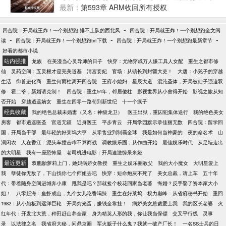
而来找到他的时候，所有粉丝全都绷不住了！
座系统】
最新：
第593章 ARM收回所有授权
-
四合院：开局就王炸！一个别想跑 排不上队的西北风
四合院：开局就王炸！一个别想跑全文阅
-
-
-
读
四合院：开局就王炸！一个别想跑txt下载
四合院：开局就王炸！一个别想跑最新章节
好看的都市小说
站内强推
龙族
在美漫当心灵导师的日子
快穿：尤物穿成万人嫌工具人女配
重生之都市修
仙
灵药空间：五灵根才是完美道基
清宫妾妃
官场：从镇长到封疆大吏！
大唐：小兕子的穿越
生活
御兽进化商
重生何雨柱离开四合院
王府小媳妇
星辰大道
混沌圣体，开局被仙子强迫双
修
霍二爷，新婚请克制！
四合院：重生54年，邻居傻柱
影视世界从小舍得开始
影视之旅从知
否开始
穿越逍遥嫡女
重生在四零一路苟到新世纪
十一个疯子
经典收藏
我的绝色总裁未婚妻（又名：神级龙卫）
医王出狱，重囚犯集体送行
我的绝色美女
房客
都市逍遥医圣
官道无疆
近身医王
平步青云
开局学园默示录佳丽无数
四合院：留学回
国，开局当干部
最年轻的好莱坞大亨
从零售业到制霸全球
我是如何当神豪的
夜的命名术
山
涧闲农
人在香江：泥头车撞击咋不算商战
调教娱乐圈，从作曲开始
最佳娱乐时代
从足坛走出
的大明星
我有一座恐怖屋
老司机进电影：开局速激惊呆米娅
最近更新
双胞胎萝莉上门，她妈病娇女教授
重生之娱乐圈教父
我的大小魔女
大明星爱上
我
孽徒你无敌了，下山找你七个师姐去吧
快穿：短命炮灰不死了
美女总裁，请上车
五十年
代：带着随身空间进城奔小康
甩我是吧？那就捡个校花回家当老婆
悔婚？反手娶了资本家大小
姐！
八零赶海：鱼虾成山，九个女儿吃香喝辣
重生在好莱坞
权力巅峰：从省府秘书开始
重回
1982：从小舢板到远洋巨轮
开局穷光蛋，赚钱全靠挂！
病娇美女总裁爱上我
我的区长老婆
火
红年代：开发北大荒，种田赶山养全家
身为精英人形的我，你让我当保镖
交叉平行线
灵事
录
以法律之名
我省府大秘，问鼎京圈
军火贩子什么鬼？我就一破产厂长！
一名SS士兵的日