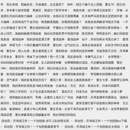
常
苍生有我
我被炒后，市值暴跌，女总裁哭了
86年：我五个嫂子没人照顾
重生70：猎王归
来，资本家小姐求我娶
离婚后，我成为了医学传奇！
律政先锋：这个律师正的发邪！
官梯：从
选调生开始问鼎权力巅峰
让你办军校，你佣兵百万震慑鹰酱
扒开相声马褂里面全是西游辛密
权
力巅峰：从拒绝省厅千金开始
刚觉醒透视眼，你要跟我退婚？
张易发老师解读书籍文字版
一不
小心穿越成了老天爷
重生成游戏玩家
平庸的人不拯救世界
顶我仕途？我转投纪委你慌啥！
带
娃上综艺，孩她妈杨蜜求我收敛
独自在异能世界中闯荡升级
医武双绝
明明是合约，她们却想假
戏真做
最强战神
我的游戏直通万界
最强战神
最强战神
仙子，求你别再从书里出来了
最强
战神
举国飞升！十四亿魔修吓哭异界
重生85：运气好亿点，我靠赶海成首富
从村支书到仕途巅
峰
重生64，猎人出身，妻女被我宠上天
规则怪谈：但我养的是邪神啊
充值系统不正经，开局暴
打拜金女
重回70：替妹下乡没物资？我一天三顿
我反派他哥，专薅气运之女！
全球警报！
SSSSS级仙尊归来
中年逆袭，女儿助我变神豪
全网嘲我模仿顶流，天后砸钱逼我退圈
重生
1961：我的签到系统能种田
高武：我以剑道证长生
医仙纵横花都
重回62，我为国铸剑薅哭鹰
酱
扮演校花她爹？女神努力我躺平！
御兽：全网看我暴虐前妻！
带货翻车的我曝光黑心商
家
灵气复苏：我的捉鬼系统开挂了
重回八零：谁说女儿都是赔钱货？
重生七零，我要帮父亲鸣
冤昭雪
我的黑科技系统是18级文明造物
仕途风云：升迁
高武：替弟从军，归来问我要军
职？
消失三年回归，九个女总裁为我杀疯了
退役兵王：归途无名
契约神级兽娘，全是小萝
莉！
我和她的合租条约
军阀：从搬空上海兵工厂开始
神豪判官：开局直播审判霸座仙
顶级玩
家回归，但是是吟游诗人
猛男闯莞城，从四大村姑开始
废兽逆袭打脸不按套路出牌的神兽
凡尘
战场
被虐88次，真真少爷心死离家
重生官场：从老干局开始执掌天下
女多男少：全世界都想和
我谈恋爱
重生神豪系统让我躺赢全球
我从明朝活到现在
-
四合院：开局就王炸！一个别想跑 排不上队的西北风
四合院：开局就王炸！一个别想跑txt下载
-
-
-
四合院：开局就王炸！一个别想跑最新章节
四合院：开局就王炸！一个别想跑全文阅读
好