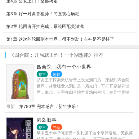
第4章 公安上门！全部拷走
第3章 好一对禽兽祖孙！简直丧心病狂
第2章 轮回者开挂完成，系统匹配美滋滋
第1章 这次的轮回副本世界，很不对劲！主神是不是挂了
《四合院：开局就王炸！一个别想跑》推荐
四合院：我有一个小世界
都市
连载
驴友王宇探索天坑岩壁上发光洞口后，穿越到四合院
世界，并发现发光洞口是一扇光门，可打开穿越异世
界，由此，王宇在四合院世界悠闲生活，在异世界探
险求索，来回穿越两界，逍遥自在。
最新：
第780章 完本感言，新年快乐！
港岛旧事
都市
完结
早来五十年 ?何定贤一头扎进了这个草莽遍地，无数英
雄豪杰还未发迹的火红年代，与真正的大佬喋血江