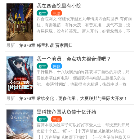
我在四合院里有小院
都市
完结
四合院网文 张建设穿越五九年情满四合院世界 有何雨
柱，有秦淮茹，有许大茂，有贾东旭... 戾气不重，没
有屎尿屁，没有符箓咒... 新人开书，好看您留步，不
好您别骂 我瞎写，您瞎看，谢谢！
最新：
第676章 邻里和谐 贾家回归
我一个演员，会点功夫很合理吧？
都市
连载
平行世界，十八线演员的许路获得了自己的系统，只
要他参演任何电影，便能获得与电影主题相关的技
能。 参演‘叶闻2’，他获得功夫精通，街战中以一敌
五，轻松搞定，让正在观看他直播的观众目瞪口呆。
许风表示：我一个演员，会点功夫很合理吧！ 粉丝：
最新：
第576章 后续变化，更多传承，大夏联邦与星际大开发！
都被请去警局喝茶了，你觉得合理吗？ 参演鉴宝片，
【大结局】
他获得文物鉴赏与造假工艺，在古玩一条街成功捡
黑科技帝国从负债十亿开始
漏，开局十万倍利润。 参演推理片，他获得破案精通
都市
完结
与犯罪精通，提出完美犯罪理论，让警方如临大敌。
曹莽本以为这辈子可以好好享受人生，却没想到开局
参演盗墓片，他获得十六字风水秘术绝技，直言某地
负债十个亿... “叮～” 【十万声望值兑换液体镜头】
有大墓，再度被请去局里喝茶。 …… 当仙侠剧组慕名
【十万声望值兑换屏下指纹】 【一亿声望值兑换天马