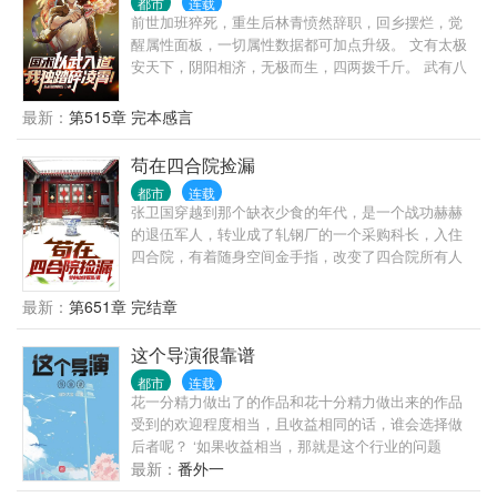
都市
连载
前世加班猝死，重生后林青愤然辞职，回乡摆烂，觉
醒属性面板，一切属性数据都可加点升级。 文有太极
安天下，阴阳相济，无极而生，四两拨千斤。 武有八
极定乾坤，动如绷弓，发若炸雷，霸王顶心肘。 八部
金刚功+长寿功=炁体源流！ 被誉为术之尽头的炁体源
最新：
第515章 完本感言
流练至满级，可洗尽铅华，化身成圣！ 八卦掌，形意
拳，心意把，武当三十六功…… 当原本想回村摆烂的
苟在四合院捡漏
林青走上了一条探究生命终极形态的道路之时，才发
都市
连载
现人这一辈子，经历的一切大起大落，全部皆为昙花
张卫国穿越到那个缺衣少食的年代，是一个战功赫赫
一现。
的退伍军人，转业成了轧钢厂的一个采购科长，入住
四合院，有着随身空间金手指，改变了四合院所有人
的命运。 天道不公，命运坎坷，一力破之。 而看张卫
国在这个动乱的年代，书写自己的传奇！
最新：
第651章 完结章
这个导演很靠谱
都市
连载
花一分精力做出了的作品和花十分精力做出来的作品
受到的欢迎程度相当，且收益相同的话，谁会选择做
后者呢？ ‘如果收益相当，那就是这个行业的问题
了！’——沈长林
最新：
番外一