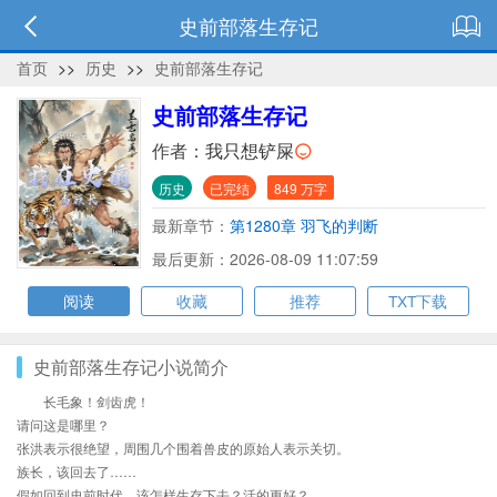
史前部落生存记
首页
>>
历史
>>
史前部落生存记
史前部落生存记
作者：
我只想铲屎
历史
已完结
849 万字
最新章节：
第1280章 羽飞的判断
最后更新：2026-08-09 11:07:59
阅读
收藏
推荐
TXT下载
史前部落生存记小说简介
长毛象！剑齿虎！
请问这是哪里？
张洪表示很绝望，周围几个围着兽皮的原始人表示关切。
族长，该回去了……
假如回到史前时代，该怎样生存下去？活的更好？