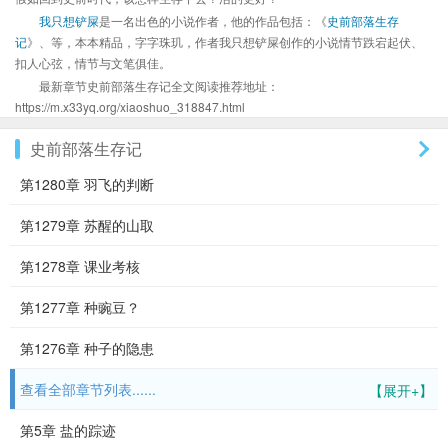
我只想铲屎
是一名出色的小说作者，他的作品包括：《
史前部落生存
记
》、等，本本精品，字字珠玑，作者我只想铲屎创作的小说情节跌宕起伏、
扣人心弦，情节与文笔俱佳。
最新章节史前部落生存记全文阅读推荐地址：
https://m.x33yq.org/xiaoshuo_318847.html
史前部落生存记
第1280章 羽飞的判断
第1279章 苏醒的山取
第1278章 课业考核
第1277章 种豌豆？
第1276章 种子的隐患
查看全部章节列表......
【展开+】
第5章 盐的踪迹