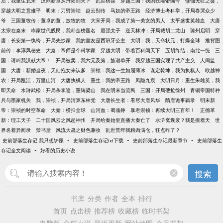
后，我重生北宋
汉鼎新章从丹阳到天下
乱世棋谋
穿越三国：我的技能带编号
修仙无耻之徒，
穿越大明之意难平
明末：刀劈崇祯
赵云别传
马奴的帝王路
经济博士考科举，开局卷哭众少
爷
三国董牧传：董卓的董，放牧的牧
大宋开局：我成了第一美女的男人
太平盛世英雄血
大唐
太宗在秦末
咋家世代贱民，我却金榜题名
最强太子
逆天林冲：开局截胡二龙山
琼州启明
穿
唐：长安第一纨绔，开局先抄家
我的室友是西班牙公主
大明：我，天命状元，打爆全球
推背图
前传：李淳风秘史
大秦：帝师是个科学家
穿越大明：带着百科闯天下
五胡终结，南北一统
三
国：请叫我汉献大帝！
开局被卖，我六元及第，族谱单开
我穿越三国实现了共产主义
人间监
国
大唐：新婚当夜，天仙抱女来认爹
崇祯：我这一生如履薄冰
谋定乾坤，我为执棋人
欧越神
农：开局瓯江，万里山河
大唐执棋人
重生：我的帝王路
凤隐九宸
大明日月：重生朱雄英，我
即天命
水浒武松：开局杀李逵，重铸梁山
我在明末当流民
三国：开局硬抢徐州
青铜帝国特种
兵与墨家机关
我，崇祯，开局清算东林党
大唐长生者：看尽大唐风华
隋唐诡事辑录
明末新
帝：崇祯的时空革命
大秦：横扫全球
山河血：蜀魂铮
暴君崇祯：再续大明三百年！
正德革
新：理工天子
二十国风云之风起神州
开局给秦始皇直播大秦亡了
水浒窝囊废？我是摸着天
世
界名着异闻录
禁书堂
风流大晟之财色兼收
乱世荒年我粮肉满仓，狂点咋了？
-
-
-
史前部落生存记 我只想铲屎
史前部落生存记txt下载
史前部落生存记最新章节
史前部落生
-
存记全文阅读
好看的历史小说
搜索
书库
分类
作者
全本
排行
首页
点击榜
推荐榜
收藏榜
临时书架