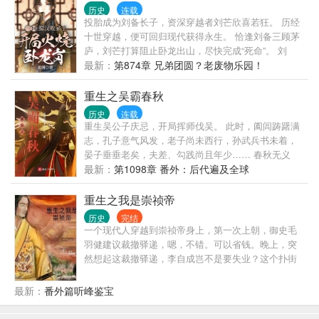
民的奸人对他恨之入骨！且看苏景如何......
历史
连载
投胎成为刘备长子，资深穿越者刘芒欣喜若狂。 历经
十世穿越，便可回归现代获得永生。 恰逢刘备三顾茅
庐，刘芒打算阻止卧龙出山，尽快完成“死命”。 刘
备：“惟贤惟德，能服于人。” 刘芒：“人天生，并且永
最新：
第874章 兄弟团圆？老废物乐园！
远，是自私的动物——。” 诸葛亮：“王法威仪，恩泽
天下。 法外有情，恩威并举。” 刘芒：“只要我能控制
重生之吴霸春秋
一个国家的货币，我不在乎谁制定法律——。” 关
历史
连载
羽：“江东鼠辈，奸诈曹瞒，休想从关某手中夺回荆
重生吴公子庆忌，开局挥师伐吴。 此时，阖闾踌躇满
州！” 刘芒：“只有歼灭敌人的有生力量才能打破围剿
志，孔子意气风发，老子尚未西行，孙武兵书未着，
和发展根据地——。” 现在你们总可以让我去死了吧？
晏子垂垂老矣，夫差、勾践尚且年少…… 春秋无义
刘备、诸葛亮：“兴汉室者，非汝不可！”
战，今周室衰微，强晋将亡，霸齐倾颓，荆楚羸弱。
最新：
第1098章 番外：后代遍及全球
这大争之世，强则强，弱则亡！ 且看庆忌如何定吴、
灭越、破楚、分晋、代齐，称霸而一匡天下。 …… 庆
重生之我是崇祯帝
忌：“功盖三皇，德过五帝，寡人应御极而称皇帝！”
历史
完结
（本书无系统，小众文，创作不易，请多支持！）
一个现代人穿越到崇祯帝身上，第一次上朝，御史毛
羽健建议裁撤驿递，嗯，不错。可以省钱。晚上，突
然想起这裁撤驿递，李自成岂不是要失业？这个扑街
御史出的馊主意，王承恩，速去将裁撤驿递的中旨拿
回来！！！
最新：
番外篇听峰鉴宝