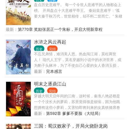
盘点历史意难平。 每一个令世人意难平的人物都会上
榜。 开局盘点十大意难平帝王。 秦始皇意难平：“孤
要大秦千秋万代，世世相传，却不料二世而亡。” 朱棣
意难平：“难道我一生的功绩，洗不清我靖难的罪名
吗？” 崇祯意难平：“朕登基十七年，上干天怒，致逆
最新：
第770章 奖励张居正一个朱标，开启大明新章程
贼直逼京师。朕死后以发覆面，任贼分裂朕尸，勿伤
百姓一人！” 盘点十大忠臣意难平。 辛弃疾意难
水浒之风云再起
平：“了却君王天下事，赢得生前身后名，可怜白发
历史
完结
生。” 岳飞意难平：“臣一生精忠报国，抵御金国，却
不忘兄弟情，难消美人恩。热血闯江湖，莫枉两世
不曾想在国复之后被陛下赐死。” 于谦意难平：“粉身
人！ 现代人王宇，莫名穿越到小说中的水浒世界，成
碎骨浑不怕，要留清白在人间。” 这一刻，诸天万界的
为豹子头林冲，为了不使自己心爱的女人香消玉损，
帝王们怒火中烧，忠臣良将，竟受如此大辱？
为了不让梁山兄弟悲剧重演，毅然决定逆天改命。结
最新：
完本感言
兄弟，交豪杰，杀恶人，锄奸臣，三败高俅，五败方
腊，杀田虎，斩王庆，横扫辽，金，兄弟齐心，开创
明末之逐鼎江山
一片前所未有的辉煌！ 天罡尽已归天界， 地煞还应入
历史
完结
地中。 千古为神皆庙食， 万年青史播英雄。
穿越大明天启年间的江南，这时候，秦淮八艳还都是
一个个没长大的萝莉，苏景觉得很是烦恼，因为他既
想拥有这些小萝莉，又害怕即将到来的女真铁骑席卷
江南，坏了他的一场好梦。更可恶的是，他这个混混
最新：
第592章 爹爹不要脸（大结局）
还一路混到了高位，斗东林、诛倭寇、抗女真、灭魏
忠贤。文人士子称他为伪君子、真小人，那些祸国殃
三国：蜀汉败家子，开局火烧卧龙岗