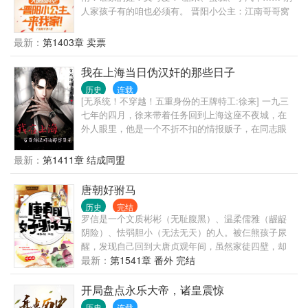
人家孩子有的咱也必须有。 晋阳小公主：江南哥哥窝
要七又又。 手电筒、太阳能、21世纪的日用品风靡大
唐。 长孙皇后：这娃白养了。 李世民：小棉袄漏风
最新：
第1403章 卖票
了？ 李丽质：为什么我才十三岁？
我在上海当日伪汉奸的那些日子
历史
连载
[无系统！不穿越！五重身份的王牌特工:徐来] 一九三
七年的四月，徐来带着任务回到上海这座不夜城，在
外人眼里，他是一个不折不扣的情报贩子，在同志眼
里，他是一个必须除之而后快的大汉奸……可只有他
自己知道他肩负着五重身份。 凭着过人的胆识和身
最新：
第1411章 结成同盟
手，他在上海沦为“孤岛”时期，在那战火纷飞的年代，
似一把利刃插在敌人的心脏部位，他炸日寇军火库，
唐朝好驸马
与日寇们斗智斗勇，并默默无闻地潜伏在日寇的核心
历史
完结
机构，为党提供着几可力挽狂澜的绝密情报和军用物
罗信是一个文质彬彬（无耻腹黑）、温柔儒雅（龌龊
资。 他带领着众人，在那十里洋场上演了一场惊心动
阴险）、怯弱胆小（无法无天）的人。被仨熊孩子尿
魄的谍战传奇。 谨以此文致敬我们为中华之崛起，而
醒，发现自己回到大唐贞观年间，虽然家徒四壁，却
同日寇血战到底的无名英雄们！
有一个娇柔温顺的小娘子需要调教，呃，不对，应该
最新：
第1541章 番外 完结
是培养……且看罗信如何刚正不阿（溜须拍马）、锄
强扶弱（仗势欺人）、指点江山（拳打门阀，脚踩权
开局盘点永乐大帝，诸皇震惊
贵），坐马车住豪宅，三妻四妾睡成排......
历史
连载