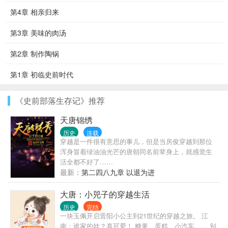
第4章 相亲归来
第3章 美味的肉汤
第2章 制作陶锅
第1章 初临史前时代
《史前部落生存记》推荐
天唐锦绣
历史
连载
穿越是一件很有意思的事儿，但是当房俊穿越到那位
浑身冒着绿油油光芒的唐朝同名前辈身上，就感觉生
活全都不好了……
最新：
第二四八九章 以退为进
大唐：小兕子的穿越生活
历史
完结
一块玉佩开启晋阳小公主到21世纪的穿越之旅。 江
南：谁家的娃？真可爱！ 糖果、蛋糕、小汽车…… 别