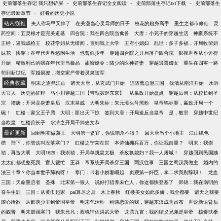
-
-
-
史前部落生存记 我只想铲屎
史前部落生存记全文阅读
史前部落生存记txt下载
史前部落生
-
存记最新章节
好看的历史小说
站内强推
夫人你马甲又掉了
在美漫当心灵导师的日子
校花的贴身高手
重生之都市修仙
灵
药空间：五灵根才是完美道基
四合院：我在四合院当禽兽
大唐：小兕子的穿越生活
神豪系统不
正经，逼我成枪王
校花学姐从无绯闻，直到我上大学
王府小媳妇
乱世：多子多福，开局收留姐
妹花
快穿：在年代世界悠闲生活
也曾似少年
穿越四合院之开局落户四合院
影视世界从小舍得
开始
精致利己的我在年代里当极品
甜蜜婚令：陆少的医神娇妻
穿越逍遥嫡女
重生在四零一路
苟到新世纪
军婚易撩，搬空家产带着灵泉随军
经典收藏
明末之逐鼎江山
诸天大唐，从玄武门开始
追随曹总混三国
伐清从南洋开始
水浒
大官人
历史的征程
马小川穿越三国【带甄宓逛东京】
从嬴政开始盘点
穿越后周：从校长到圣
宗
隋唐：开局卖身萧皇后
汉末皇戚
大明朱标：朱元璋头号黑粉
皇帝锦标赛，赢政开局一个
碗！
红楼：家父王子腾
大明：匪出天下惊
签到大唐：开局造反当皇帝
是，教宗
穿越中世纪
当欧皇
红楼庶长子
水浒之开局干掉史文恭
最近更新
回到明初做藩王
大明第一贪官，你说咱杀不得？
回大唐当个小地主
江山绝色
榜
陛下，你管这叫没落寒门？
红楼之宁荣在世
本诗仙拥兵百万，你让我自重？
明末：我崇
祯，再造大明
大明1629：我崇祯，开局单挑皇太极
杀敌换媳妇？我一人屠城！
穿越回到民国姨
太太们都想整死我
官人很忙
王莽：帝系统开局杀穿三国
两汉往事
三国之蜀汉我做主
婚内约
法三十章？你当本世子舔狗呀！
寒门：带着小娇妻崛起
贞观第一奸臣，李二求我别辞职！
龙血
三国：天命重启者
圣殊
北宋第一狠人
说好打猎养未亡人，你这都快登基了
郑锦：我在南明的
奋斗生涯
三国：从黄巾起家
pai算尽之后
木上春秋
红楼美女如此多娇，我全都要
诸天之我要
随心所欲
从部落少主到帝国皇帝
明末乞活帅
刚谈恋爱的我，穿越东汉成为吕布
世说新语背后
的魏晋
明末最强寒门
我朱允凡：双魂辅佐洪武大帝
龙腾九霄：我的结义兄弟是皇帝
核爆扶桑