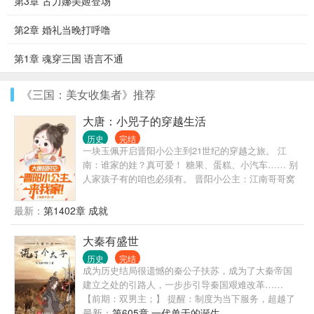
第3章 古力娜美姬登场
第2章 婚礼当晚打呼噜
第1章 魂穿三国 语言不通
《三国：美女收集者》推荐
大唐：小兕子的穿越生活
历史
完结
一块玉佩开启晋阳小公主到21世纪的穿越之旅。 江
南：谁家的娃？真可爱！ 糖果、蛋糕、小汽车…… 别
人家孩子有的咱也必须有。 晋阳小公主：江南哥哥窝
要七又又。 手电筒、太阳能、21世纪的日用品风靡大
唐。 长孙皇后：这娃白养了。 李世民：小棉袄漏风
最新：
第1402章 成就
了？ 李丽质：为什么我才十三岁？
大秦有盛世
历史
完结
成为历史结局很遗憾的秦公子扶苏，成为了大秦帝国
建立之处的引路人，一步步引导秦国艰难改革……
【前期：双男主；】 提醒：制度为当下服务，超越了
生产力谈制度，一切都是虚妄。
最新：
第605章 一代单于的诞生