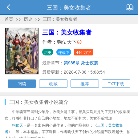
三国：美女收集者
首页
>>
历史
>>
三国：美女收集者
三国：美女收集者
作者：
狗仗天下
历史
连载中
446 万字
最新章节：
第985章 死士夜袭
最后更新：2026-07-08 15:08:54
阅读
收藏
推荐
TXT下载
三国：美女收集者小说简介
中年魂穿三国到少年身，收美女是主事，招兵买马只是为了更好的收集美
女，打着打着打出了自己的小地盘，地盘不断扩大，美女不断增加
狗仗天下
是一名出色的小说作者，他的作品包括：《
三国：美女收集
者
》、等，本本精品，字字珠玑，作者狗仗天下创作的小说情节跌宕起伏、扣
人心弦，情节与文笔俱佳。