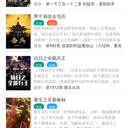
羽:“纵观五湖四海，谁敢与我为敌！” 韩信:“给我千万大
最新：
第一千三百一十二章 刑徒军，章邯的手
军，助主公扫荡宇内。” 薛仁贵:“主公，看我一箭，破
段！
千军万马！” 诸葛亮:“主公，谋者，谋天，谋地，谋万
带个系统去当兵
世！智者，算天，算地，治万世！” 华夏武将，驰骋异
历史
完结
界，文坛智者，独领风骚。 试问苍天，异世之中，谁
他意外得到个没有说明书的系统！系统三宝看似搞
能挡我华夏群雄！ QQ书友1群：648920914（已满）
笑，却让他无往不利！ 他只想混两年退伍，但是系统
QQ书友2群：926531325
却将他一步步推上人生巅峰！ 这是一个开挂的新兵成
长为特种兵的故事！ 现代军事！有日常，有战争，有
最新：
第582章 祖国的利益重如山（大结局，重发
搞笑，有装比！有爱情！有兄弟！ 新书《全民神
待删，看过不订。）
兵》。 加群：936457960
抗日之全能兵王
历史
连载
【火爆新书】钟毅，一位来自北部战区天狼突击队的
全能兵王，在朱日和的一次演习中，因为遭到己方远
程炮火的误伤，灵魂穿越到1937年的淞沪战场，成为
金山卫保安队队长，且看钟毅如何带着他的炮灰团，
最新：
第1912章 重兵出击
利用现代的作战理念及特战技巧，杀得小鬼子尸横遍
野、血流成河！
重生之吴霸春秋
历史
连载
重生吴公子庆忌，开局挥师伐吴。 此时，阖闾踌躇满
志，孔子意气风发，老子尚未西行，孙武兵书未着，
晏子垂垂老矣，夫差、勾践尚且年少…… 春秋无义