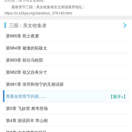
最新章节三国：美女收集者全文阅读推荐地址：
https://m.x33yq.org/xiaoshuo_376140.html
三国：美女收集者
第985章 死士夜袭
第984章 被激的拓跋太
第983章 前往乌桓部
第982章 祖父自有分寸
第981章 张羽和张宁的互相试探
查看全部章节列表......
【展开+】
第5章 飞奴营 典韦登场
第4章 游说田丰 常山相