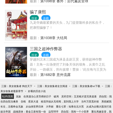
战，今周室衰微，强晋将亡，霸齐倾颓，荆楚羸弱。
最新：
第1098章 番外：后代遍及全球
这大争之世，强则强，弱则亡！ 且看庆忌如何定吴、
灭越、破楚、分晋、代齐，称霸而一匡天下。 …… 庆
骗了康熙
忌：“功盖三皇，德过五帝，寡人应御极而称皇帝！”
历史
连载
（本书无系统，小众文，创作不易，请多支持！）
九龙夺嫡最紧要的关头，九门提督隆科多的私生子，
把康熙骗惨了！
最新：
第1038章 大结局
三国之超神作弊器
历史
连载
穿越到汉末三国成为涿县县尉王昊，获得超神作弊
器！主角一出场便挖了刘备关张的墙角，从黄巾之乱
开始，一路碾压，所向披靡！曹操：“此生悔与王昊为
敌！”吕布：“王昊！才是真正的武神！”周瑜：“既生
最新：
第1682章 意外流露
瑜，何生昊！”看王昊如何在超级作弊器的辅助下，醒
掌天下权，醉卧美人膝，建立属于自己的帝国！
-
-
-
三国：美女收集者 狗仗天下
三国：美女收集者全文阅读
三国：美女收集者txt下载
三国：
-
美女收集者最新章节
好看的历史小说
站内强推
龙族
在美漫当心灵导师的日子
破局
灵药空间：五灵根才是完美道基
四合院：我
在四合院当禽兽
含桃
星辰大道
校花学姐从无绯闻，直到我上大学
当年万里觅封侯
系统赋我
长生，活着终会无敌
从仙侠世界归来
大帝姬
重生七零：知青在北大荒
从成为企鹅大股东打造
娱乐帝国
战锤原体：黄金王座有我一份
边军悍卒
四合院：我有一个小世界
重生再嫁皇胄，我