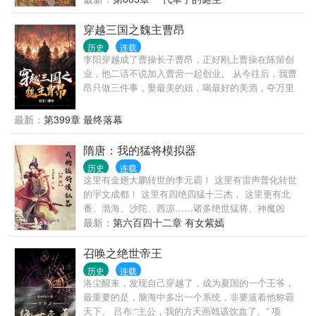
穿越三国之魏主曹昂
历史
连载
李阳穿越成了曹操长子曹昂，正好刚上曹操在陈留创
业，他二话不说加入曹营一起创业。 从今往后，我曹
昂只做三件事，娶最美的妞，喝最好的美酒，夺万里
江山。
最新：
第399章 最终落幕
隋唐：我的猛将模拟器
历史
连载
这里有金翅大鹏转世的李元霸！ 这里有雷声普化转世
的宇文成都！ 这里有四绝四猛十三杰， 这里更有北
番、渤海、沙陀、西凉……诸多绝世猛将、神魔凶
星！ 但是王恪丝毫不慌， 因为他有【诸天猛将模拟
最新：
第六百四十二章 有女紫嫣
器】！！！
召唤之绝世帝王
历史
连载
洛尘醒来，发现自己穿越了，成为夏国的一个王爷，
最重要的是，脑海中多出一个系统，非要逼着他称霸
天下。 吕布:“主公，我的方天画戟该饮血了。” 项