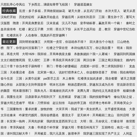
只想乱帝心夺凤位
下乡西北，满级知青带飞祖国！
穿越逍遥嫡女
经典收藏
乱世：多子多福，开局收留姐妹花
诸天大唐，从玄武门开始
水浒大官人
诸天从星
汉灿烂开始
历史的征程
从嬴政开始盘点
穿越后周：从校长到圣宗
三国：重生孙十万，重写大
汉版图
隋唐：开局卖身萧皇后
汉末皇戚
汉儿不为奴
皇帝锦标赛，赢政开局一个碗！
秦时之
血衣侯传奇
红楼：家父王子腾
大明：匪出天下惊
从长平之战开始
是，教宗
穿越中世纪当欧
皇
红楼庶长子
人在春秋，我真的不想穿越啊！
最近更新
回到明初做藩王
大明第一贪官，你说咱杀不得？
回大唐当个小地主
江山绝色
榜
陛下，你管这叫没落寒门？
红楼之宁荣在世
本诗仙拥兵百万，你让我自重？
明末：我崇
祯，再造大明
大明1629：我崇祯，开局单挑皇太极
杀敌换媳妇？我一人屠城！
穿越回到民国姨
太太们都想整死我
官人很忙
王莽：帝系统开局杀穿三国
两汉往事
三国之蜀汉我做主
婚内约
法三十章？你当本世子舔狗呀！
寒门：带着小娇妻崛起
贞观第一奸臣，李二求我别辞职！
龙血
三国：天命重启者
圣殊
北宋第一狠人
说好打猎养未亡人，你这都快登基了
郑锦：我在南明的
奋斗生涯
三国：从黄巾起家
pai算尽之后
木上春秋
红楼美女如此多娇，我全都要
诸天之我要
随心所欲
从部落少主到帝国皇帝
明末乞活帅
刚谈恋爱的我，穿越东汉成为吕布
世说新语背后
的魏晋
明末最强寒门
我朱允凡：双魂辅佐洪武大帝
龙腾九霄：我的结义兄弟是皇帝
核爆扶桑
后，我重生北宋
汉鼎新章从丹阳到天下
乱世棋谋
穿越三国：我的技能带编号
修仙无耻之徒，
穿越大明之意难平
明末：刀劈崇祯
赵云别传
马奴的帝王路
经济博士考科举，开局卷哭众少
爷
三国董牧传：董卓的董，放牧的牧
大宋开局：我成了第一美女的男人
太平盛世英雄血
大唐
太宗在秦末
咋家世代贱民，我却金榜题名
最强太子
逆天林冲：开局截胡二龙山
琼州启明
穿
唐：长安第一纨绔，开局先抄家
我的室友是西班牙公主
大明：我，天命状元，打爆全球
推背图
前传：李淳风秘史
大秦：帝师是个科学家
穿越大明：带着百科闯天下
五胡终结，南北一统
三
国：请叫我汉献大帝！
开局被卖，我六元及第，族谱单开
我穿越三国实现了共产主义
人间监