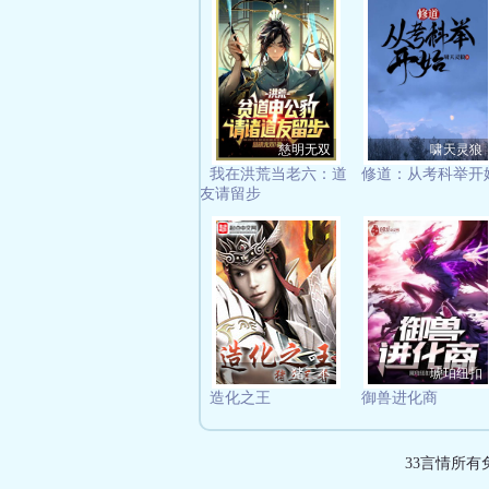
慈明无双
啸天灵狼
我在洪荒当老六：道
修道：从考科举开
友请留步
猪三不
琥珀纽扣
造化之王
御兽进化商
33言情所