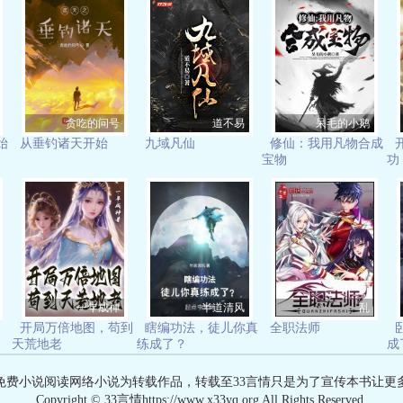
贪吃的问号
道不易
呆毛的小鹅
始
从垂钓诸天开始
九域凡仙
修仙：我用凡物合成
宝物
功
一年成神
半道清风
乱
开局万倍地图，苟到
瞎编功法，徒儿你真
全职法师
天荒地老
练成了？
成
有免费小说阅读网络小说为转载作品，转载至33言情只是为了宣传本书让更
Copyright © 33言情https://www.x33yq.org All Rights Reserved.