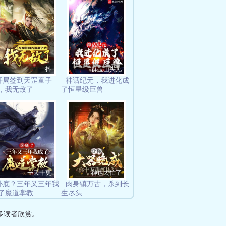
一抖
群玉山头见
开局签到天罡童子
神话纪元，我进化成
，我无敌了
了恒星级巨兽
一天十更
神也太忙了
卧底？三年又三年我
肉身镇万古，杀到长
了魔道掌教
生尽头
多读者欣赏。