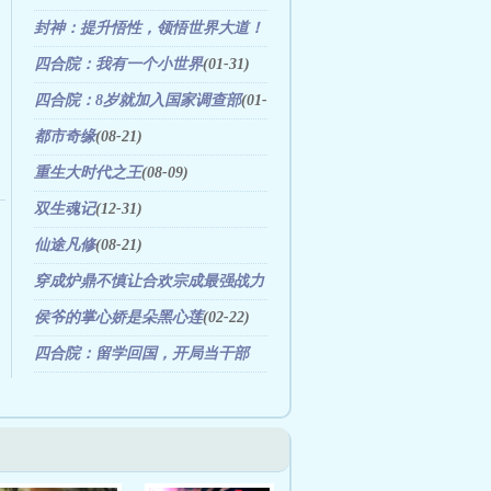
31)
封神：提升悟性，领悟世界大道！
(08-21)
四合院：我有一个小世界
(01-31)
四合院：8岁就加入国家调查部
(01-
16)
都市奇缘
(08-21)
重生大时代之王
(08-09)
双生魂记
(12-31)
仙途凡修
(08-21)
穿成炉鼎不慎让合欢宗成最强战力
(01-16)
侯爷的掌心娇是朵黑心莲
(02-22)
四合院：留学回国，开局当干部
(03-31)