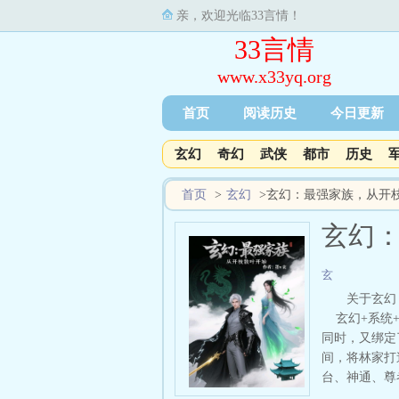
亲，欢迎光临33言情！
33言情
www.x33yq.org
首页
阅读历史
今日更新
玄幻
奇幻
武侠
都市
历史
首页
>
玄幻
>
玄幻：最强家族，从开
玄幻
玄
关于玄幻
玄幻+系统+
同时，又绑定
间，将林家打
台、神通、尊