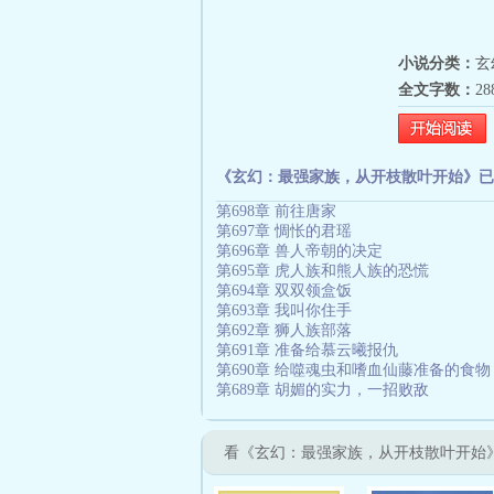
小说分类：
玄
全文字数：
2
《玄幻：最强家族，从开枝散叶开始》已
第698章 前往唐家
第697章 惆怅的君瑶
第696章 兽人帝朝的决定
第695章 虎人族和熊人族的恐慌
第694章 双双领盒饭
第693章 我叫你住手
第692章 狮人族部落
第691章 准备给慕云曦报仇
第690章 给噬魂虫和嗜血仙藤准备的食物
第689章 胡媚的实力，一招败敌
看《玄幻：最强家族，从开枝散叶开始