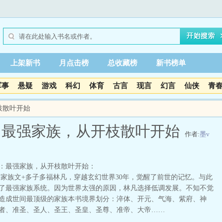
上架新书
月点击榜
总收藏榜
新书榜单
军事
悬疑
游戏
科幻
体育
古言
现言
幻言
仙侠
青
枝散叶开始
：最强家族，从开枝散叶开始
作者:
墨v
：最强家族，从开枝散叶开始：
家族文+多子多福林凡，穿越玄幻世界30年，觉醒了前世的记忆。与此
了最强家族系统。因为世界太强的原因，林凡选择低调发展。不知不觉
造成世间最顶级的家族本书境界划分：淬体、开元、气海、紫府、神
者、准圣、圣人、圣王、圣皇、圣尊、准帝、大帝……