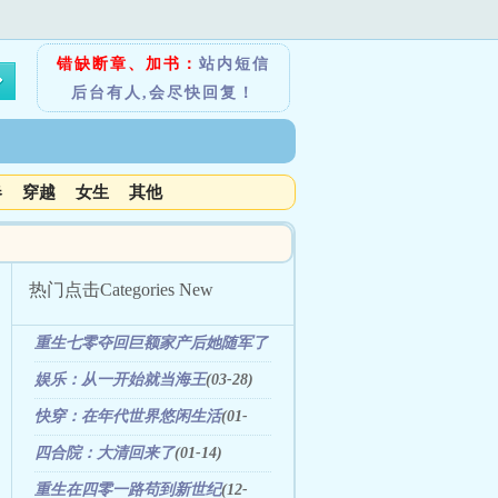
错缺断章、加书：
站内短信
后台有人,会尽快回复！
春
穿越
女生
其他
热门点击
Categories New
重生七零夺回巨额家产后她随军了
(08-21)
娱乐：从一开始就当海王
(03-28)
快穿：在年代世界悠闲生活
(01-
22)
四合院：大清回来了
(01-14)
重生在四零一路苟到新世纪
(12-