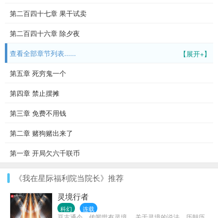
第二百四十七章 果干试卖
第二百四十六章 除夕夜
查看全部章节列表......
【展开+】
第五章 死穷鬼一个
第四章 禁止摆摊
第三章 免费不用钱
第二章 赌狗赌出来了
第一章 开局欠六千联币
《我在星际福利院当院长》推荐
灵境行者
科幻
连载
亘古通今，传闻世有灵境。 关于灵境的说法，历朝历