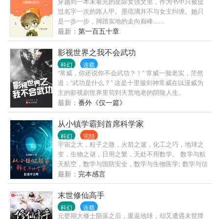
穿越到一本未看完的星际女强文里，作为书中只被提
只要你让我进入你的房子，我就答应做你女朋友。 富
过名字一次的路人甲。墨琉璃并不与女主纠缠。她只
二代：张奕，我愿意用我所有的钱，换你们家的一顿
是一步一步，脚踏实地的走向巅峰......
饭！ 禽兽邻居们：张奕，你应该和我们一起分享物
最新：
第一百五十章
资，不应该那么自私！ …… 看着这些前世背叛过自己
的人们，张奕躺在安全屋里，舒舒服服的过着世外桃
影视世界之我不会武功
源一般的生活。 张奕：你们死不死的跟我有什么关系
啊？我的东西喂狗也不给你们！
科幻
连载
“常威，你还说你不会武功？！” 常威一脸老实，茫然
道：“武功是什么？” 这是十里坡剑神常威在以漫威为
主的影视剧世界里苟到天荒地老的阴险人生。
最新：
番外《仅一篇》
从小镇学霸到首席科学家
科幻
完结
宇宙之大，粒子之微，火箭之速，化工之巧，地球之
变，生物之谜，日用之繁，无处不用数学。 数学与航
天航空，数学与国防安全，数学与生物医学; 数学与信
息技术，数学与能源，数学与海洋； 数学与人工智
最新：
完本感言
能，数学与先进制造， 数学与星辰大海！ “如果说，
19世纪是西方的数学世纪，20?世纪是颜色国的数学世
末世修仙高手
纪，那么21?世纪，必定是我们的数学世纪。我们可以
科幻
连载
坚定的告诉全世界，我们回来了。” “科技改变世界，
元婴期大修士陨落之后，重返地球，却又遭遇末世降