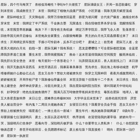
星际，四个竹马悔哭了
兽校低等雌性？孕吐N个大佬慌了
星际满级女王：开局一首恋歌爆红
穿
到末世前，我成救世主了
末世：我绑定了植物大战僵尸系统
小区穿越：我靠无限天赋登顶成
神
星际种植女王
天灾降临前，我带万倍物资回蓝星
群星为谁闪耀
古代丧尸爆发，她领全村杀
穿末世
末世：我绑定了半尸系统
千金换古墨
无限逃生：我在怪物世界杀穿全场
觉醒情报系
统，末世囤货养崽躺赢
炮灰？不！我专抢主角机缘
绑定万界学院后，我带飞全人类
坠落兽世：
回收帝国元帅开启修仙
末世炮灰全家重生，白眼狼悔断肠
男主的白月光又双叒叕看过来了
末日
求生：开局绑定房车囤货
手握小可怜剧本，反杀不过分吧？
废城之上：拾荒者
星际万人迷，全
星系大佬的白月光
掐指一算：星际无嗣？我有系统！
恶龙是嘤嘤怪？可全星际都想宠她
全蓝星
蹲我异界逃亡直播
重生末世，我带闺蜜囤疯了
救命！这末世逼得我疯狂空间囤货
酸雨来临前，
我先肝出安全堡垒
末世：每天签到一个兽形老公？！
玩弄阴湿反派后，兽人崽崽找上门
末日游
戏：我开无敌战车卖西瓜
末世开酒店后，我暴富暴美暴强
荒岛求生，我在海上有移动城堡
机甲
维修师她什么都会亿点点
恶女又在作？禁欲大佬被撩失控
快穿之无限种田
夜夜共感腹黑哨兵，
娇娇被抢宠
开局学校尸变？我靠修仙带赢全班
末世没异能？但我有十二个兽夫
末日求生：我在
海上建堡垒
身怀神农穿废土，冷面元帅宠上天
我在星际福利院当院长
请叫我诸天中转站站
长
好孕快穿：绝色虫皇她鱼塘炸了
囤满几百万吨物资带爸妈末世求生
毒医在星际
地球人，被
五大兽星贵族饲养
末日公交，摆摊养出终极BOSS
大学毕业后末世来了
凶兽幼崽托管所
厌世
美人被迫营业中
有内鬼？二周目大佬她杀疯了
女寝百日求生？我看穿全员金手指
恶女又在作？
禁欲上校被撩失控
喵星逃亡，一捧土造出一座城！
重生年代：炮灰她靠异能飒爆了
E级向导，
却要驯服七位顶级哨兵
废土，女巫以及还有明天
秩序游戏
欢迎登陆我的屠宰场
娇娇向导一
哭，顶级哨兵们舍身护
恶毒向导，深陷哨兵修罗场
什么？你要带古人类私奔！
什么！你想跟宠
物谈恋爱？
兽世开幼崽班后，全员蹭蹭求标记
废土捡垃圾？我直接抢！
哨向：星际第一治疗
师
星际第一执政官