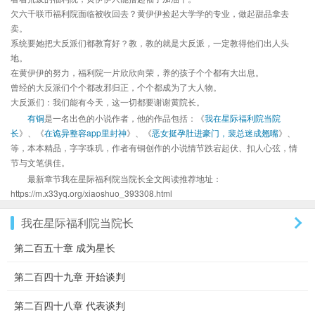
欠六千联币福利院面临被收回去？黄伊伊捡起大学学的专业，做起甜品拿去
卖。
系统要她把大反派们都教育好？教，教的就是大反派，一定教得他们出人头
地。
在黄伊伊的努力，福利院一片欣欣向荣，养的孩子个个都有大出息。
曾经的大反派们个个都改邪归正，个个都成为了大人物。
大反派们：我们能有今天，这一切都要谢谢黄院长。
有铜
是一名出色的小说作者，他的作品包括：《
我在星际福利院当院
长
》、《
在诡异整容app里封神
》、《
恶女挺孕肚进豪门，裴总迷成翘嘴
》、
等，本本精品，字字珠玑，作者有铜创作的小说情节跌宕起伏、扣人心弦，情
节与文笔俱佳。
最新章节我在星际福利院当院长全文阅读推荐地址：
https://m.x33yq.org/xiaoshuo_393308.html
我在星际福利院当院长
第二百五十章 成为星长
第二百四十九章 开始谈判
第二百四十八章 代表谈判