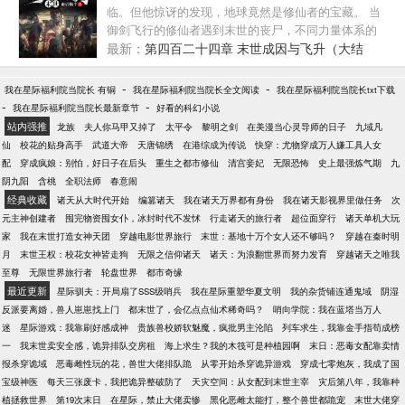
而数学改变科技。” “与其说，国家与国家的竞争是科
临。但他惊讶的发现，地球竟然是修仙者的宝藏。 当
技实力的竞争，还不如说是 数学人才的竞争。当今
御剑飞行的修仙者遇到末世的丧尸，不同力量体系的
世，我们必将是超级数学大国，超级科技大国！” 这是
强强碰撞，到底会摩擦出怎样的火花？ 御剑飞行斩丧
最新：
第四百二十四章 末世成因与飞升（大结
一个从备受争议，饱受折磨，历经万难的农村做题家
尸，末世之后，修仙才是你最明智的选择！ 新建书友
局）
到首席院士的故事。
群——蜗牛的家 671046272
-
-
我在星际福利院当院长 有铜
我在星际福利院当院长全文阅读
我在星际福利院当院长txt下载
-
-
我在星际福利院当院长最新章节
好看的科幻小说
站内强推
龙族
夫人你马甲又掉了
太平令
黎明之剑
在美漫当心灵导师的日子
九域凡
仙
校花的贴身高手
武道大帝
天唐锦绣
在港综成为传说
快穿：尤物穿成万人嫌工具人女
配
穿成疯娘：别怕，好日子在后头
重生之都市修仙
清宫妾妃
无限恐怖
史上最强炼气期
九
阴九阳
含桃
全职法师
春意闹
经典收藏
诸天从大时代开始
编篡诸天
我在诸天万界都有身份
我在诸天影视界里做任务
次
元主神创建者
囤完物资囤女仆，冰封时代不发怵
行走诸天的旅行者
超位面穿行
诸天单机大玩
家
我在末世打造女神天团
穿越电影世界旅行
末世：基地十万个女人还不够吗？
穿越在秦时明
月
末世王权：校花女神皆走狗
无限之信仰诸天
诸天：为浪翻世界而努力发育
穿越诸天之唯我
至尊
无限世界旅行者
轮盘世界
都市奇缘
最近更新
星际驯夫：开局扇了SSS级哨兵
我在星际重塑华夏文明
我的杂货铺连通鬼域
阴湿
反派要离婚，兽人崽崽找上门
都末世了，会亿点点仙术稀奇吗？
哨向学院：我在蓝塔当万人
迷
星际游戏：我靠刷好感成神
贵族兽校娇软魅魔，疯批男主沦陷
列车求生，我靠金手指苟成榜
一
我末世卖安全感，诡异排队交房租
海上求生？我的木筏可是种植园啊
末日：恶毒女配靠卖情
报杀穿诡域
恶毒雌性玩的花，兽世大佬排队跪
从零开始杀穿诡异游戏
穿成七零炮灰，我成了国
宝级神医
每天三张废卡，我把诡异整破防了
天灾空间：从女配到末世主宰
灾后第八年，我靠种
植拯救世界
第19次末日
在星际，禁止大佬卖惨
黑化恶雌太能打，整个兽世都跪宠
末世大佬穿