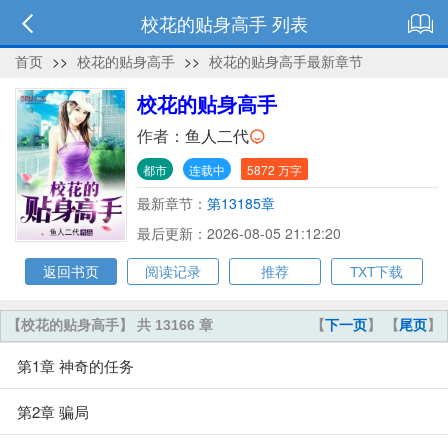
校花的贴身高手 列表
首页
>>
校花的贴身高手
>>
校花的贴身高手最新章节
校花的贴身高手
作者：
鱼人二代
都市
连载中
5872 万字
最新章节：
第13185章
最后更新：2026-08-05 21:12:20
返回书页
阅读记录
推荐
TXT下载
【校花的贴身高手】 共 13166 章
【
下一页
】 【
尾页
】
第1章 神奇的任务
第2章 骗局