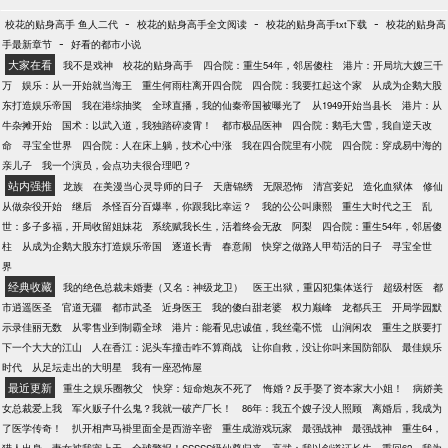
-
-
-
校花的贴身高手 鱼人二代
校花的贴身高手全文阅读
校花的贴身高手txt下载
校花的贴身高
-
手最新章节
好看的都市小说
大家在看
我不是戏神
校花的贴身高手
四合院：重生54年，邻居傻柱
港片：开局坑大嫂三千
万
娱乐：从一开始就当海王
重生何雨柱离开四合院
四合院：我要扛起这个家
从成为企鹅大股
东打造娱乐帝国
我在港综抽奖
全球直播，我的仙秦帝国被曝光了
从1949开始当县长
港片：从
牛杂摊开始
国术：以武入道，我独踏碎凌霄！
都市极品医神
四合院：鹅毛大雪，我自逆天改
命
寻宝全世界
四合院：人在床上躺，技术心中涨
我在四合院里有小院
四合院：穿成易中海的
亲儿子
我一个演员，会点功夫很合理吧？
站内强推
龙族
在美漫当心灵导师的日子
天唐锦绣
无限恐怖
清宫妾妃
造化血狱体
修仙
从做杂役开始
继后
杀怪百分百爆率，你跟我比幸运？
我的公公叫康熙
重生大时代之王
乱
世：多子多福，开局收留姐妹花
系统赋我长生，活着终会无敌
阿梨
四合院：重生54年，邻居傻
柱
从成为企鹅大股东打造娱乐帝国
逐道长青
春意闹
快穿之做路人甲苟活的日子
寻宝全世
界
经典收藏
我的绝色总裁未婚妻（又名：神级龙卫）
医王出狱，重囚犯集体送行
超级村医
都
市逍遥医圣
官道无疆
都市武圣
近身医王
我的傻白甜老婆
权力巅峰
龙都兵王
开局学园默
示录佳丽无数
从零售业到制霸全球
港片：能看见忠诚值，我丝毫不慌
山涧闲农
重生之朕要打
下一个大大的江山
人在香江：泥头车撞击咋不算商战
让你自救，没让你叫来国防部队
最佳娱乐
时代
从足坛走出的大明星
我有一座恐怖屋
最近更新
重生之娱乐圈教父
快穿：短命炮灰不死了
悔婚？反手娶了资本家大小姐！
病娇美
女总裁爱上我
军火贩子什么鬼？我就一破产厂长！
86年：我五个嫂子没人照顾
离婚后，我成为
了医学传奇！
扒开相声马褂里面全是西游辛密
重生成游戏玩家
最强战神
最强战神
重生64，