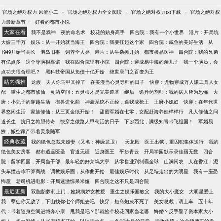
-
-
-
官场之绝对权力 风流小二
官场之绝对权力全文阅读
官场之绝对权力txt下载
官场之绝对权
-
力最新章节
好看的都市小说
大家在看
我不是戏神
夜的命名术
校花的贴身高手
四合院：我有一个小世界
港片：开局坑
大嫂三千万
娱乐：从一开始就当海王
四合院：我要扛起这个家
四合院：咸鱼的美好生活
从
1949开始当县长
港岛旧事
饲养全人类
港片：从牛杂摊开始
都市极品医神
四合院：我的兄弟
有亿点多
这个导演很靠谱
我在四合院里有小院
四合院：穿成易中海的亲儿子
我一个演员，会
点功夫很合理吧？
黑科技帝国从负债十亿开始
绝世唐门之百变为王
站内强推
龙族
夫人你马甲又掉了
在美漫当心灵导师的日子
快穿：尤物穿成万人嫌工具人女
配
重生之都市修仙
灵药空间：五灵根才是完美道基
继后
诡异药剂师：我的病人皆为恐怖
大
唐：小兕子的穿越生活
御兽进化商
神豪系统不正经，逼我成枪王
王府小媳妇
快穿：在年代世
界悠闲生活
家族修仙：从三页金纸开始！
甜蜜军婚在七零，女配赶海养娃样样行
凡人修仙之问
道长生
抗日之将胆传奇
快穿之做路人甲苟活的日子
下乡西北，满级知青带飞祖国！
军婚易
撩，搬空家产带着灵泉随军
经典收藏
我的绝色总裁未婚妻（又名：神级龙卫）
天龙殿
医王出狱，重囚犯集体送行
我的
绝色美女房客
都市逍遥医圣
官道无疆
近身医王
平步青云
开局学园默示录佳丽无数
四合
院：留学回国，开局当干部
最年轻的好莱坞大亨
从零售业到制霸全球
山涧闲农
人在香江：泥
头车撞击咋不算商战
调教娱乐圈，从作曲开始
最佳娱乐时代
从足坛走出的大明星
我有一座恐
怖屋
老司机进电影：开局速激惊呆米娅
四合院之这不只是四合院
最近更新
双胞胎萝莉上门，她妈病娇女教授
重生之娱乐圈教父
我的大小魔女
大明星爱上
我
孽徒你无敌了，下山找你七个师姐去吧
快穿：短命炮灰不死了
美女总裁，请上车
五十年
代：带着随身空间进城奔小康
甩我是吧？那就捡个校花回家当老婆
悔婚？反手娶了资本家大小