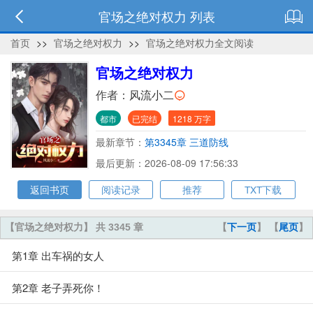
官场之绝对权力 列表
首页
>>
官场之绝对权力
>>
官场之绝对权力全文阅读
官场之绝对权力
作者：
风流小二
都市
已完结
1218 万字
最新章节：
第3345章 三道防线
最后更新：2026-08-09 17:56:33
返回书页
阅读记录
推荐
TXT下载
【官场之绝对权力】 共 3345 章
【
下一页
】 【
尾页
】
第1章 出车祸的女人
第2章 老子弄死你！