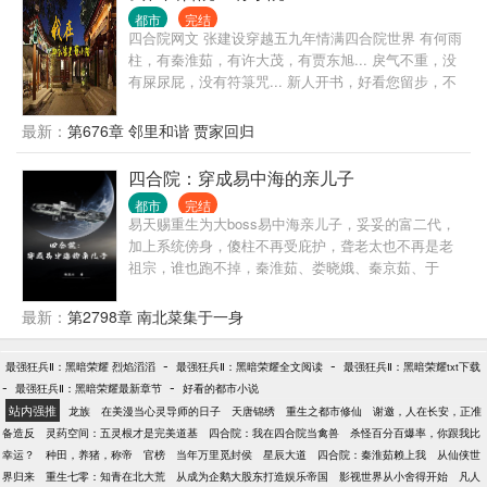
佬级别的，人家一眼就能看出他的医学水平。 可在他
都市
完结
做出了选择后，脑海中“叮”了一声。 “诸天垂钓”系统开
四合院网文 张建设穿越五九年情满四合院世界 有何雨
启，诸天万物，皆可垂钓。 林绍文差点没吐血，这该
柱，有秦淮茹，有许大茂，有贾东旭... 戾气不重，没
死的垂钓系统早来一分钟，他的人生就不一样了。
有屎尿屁，没有符箓咒... 新人开书，好看您留步，不
好您别骂 我瞎写，您瞎看，谢谢！
最新：
第676章 邻里和谐 贾家回归
四合院：穿成易中海的亲儿子
都市
完结
易天赐重生为大boss易中海亲儿子，妥妥的富二代，
加上系统傍身，傻柱不再受庇护，聋老太也不再是老
祖宗，谁也跑不掉，秦淮茹、娄晓娥、秦京茹、于
莉、于海棠、何雨水......
最新：
第2798章 南北菜集于一身
-
-
最强狂兵Ⅱ：黑暗荣耀 烈焰滔滔
最强狂兵Ⅱ：黑暗荣耀全文阅读
最强狂兵Ⅱ：黑暗荣耀txt下载
-
-
最强狂兵Ⅱ：黑暗荣耀最新章节
好看的都市小说
站内强推
龙族
在美漫当心灵导师的日子
天唐锦绣
重生之都市修仙
谢邀，人在长安，正准
备造反
灵药空间：五灵根才是完美道基
四合院：我在四合院当禽兽
杀怪百分百爆率，你跟我比
幸运？
种田，养猪，称帝
官榜
当年万里觅封侯
星辰大道
四合院：秦淮茹赖上我
从仙侠世
界归来
重生七零：知青在北大荒
从成为企鹅大股东打造娱乐帝国
影视世界从小舍得开始
凡人