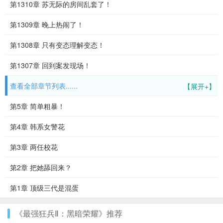
第1310章 苏无际的房间乱套了！
第1309章 晚上热闹了！
第1308章 只有变态理解变态！
第1307章 回到案发现场！
查看全部章节列表......
【展开+】
第5章 简单粗暴！
第4章 韩系女警花
第3章 两任校花
第2章 把她舔回来？
第1章 顶级三代是混蛋
《最强狂兵Ⅱ：黑暗荣耀》推荐