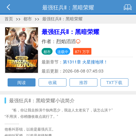
最强狂兵Ⅱ：黑暗荣耀
首页
>>
都市
>>
最强狂兵Ⅱ：黑暗荣耀
最强狂兵Ⅱ：黑暗荣耀
作者：
烈焰滔滔
都市
连载中
871 万字
最新章节：
第1311章 火星撞地球！
最后更新：2026-08-08 07:45:03
阅读
收藏
推荐
TXT下载
最强狂兵Ⅱ：黑暗荣耀小说简介
“爸，你让我去扮演个纨绔恶少，我这人太老实了，该怎么演？”
“不用演，你稍微收敛点就行了。”
…………
他爸叫苏锐，以前是最强兵王。
他妈叫军师，以前是超级智囊。