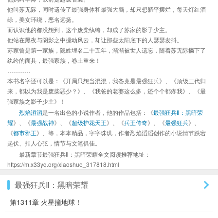
他叫苏无际，同时遗传了最强身体和最强大脑，却只想躺平摆烂，每天灯红酒
绿，美女环绕，恶名远扬。
而认识他的都没想到，这个废柴纨绔，却成了苏家的影子少主。
他站在黑夜与阴影之中搅动风云，却让那些太阳底下的人瑟瑟发抖。
苏家曾是第一家族，隐姓埋名二十五年，渐渐被世人遗忘，随着苏无际摘下了
纨绔的面具，最强家族，卷土重来！
…………
本书名字还可以是：《开局只想当混混，我爸竟是最强狂兵》、《顶级三代归
来，都以为我是废柴恶少？》、《我爸的老婆这么多，还个个都疼我》、《最
强家族之影子少主》！
烈焰滔滔
是一名出色的小说作者，他的作品包括：《
最强狂兵Ⅱ：黑暗荣
耀
》、《
最强战神
》、《
超级护花天王
》、《
兵王传奇
》、《
最强狂兵
》、
《
都市邪王
》、等，本本精品，字字珠玑，作者烈焰滔滔创作的小说情节跌宕
起伏、扣人心弦，情节与文笔俱佳。
最新章节最强狂兵Ⅱ：黑暗荣耀全文阅读推荐地址：
https://m.x33yq.org/xiaoshuo_317818.html
最强狂兵Ⅱ：黑暗荣耀
第1311章 火星撞地球！