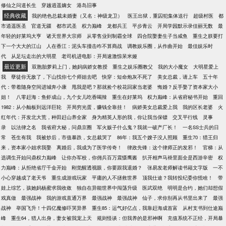
修仙之问道长生
穿越逍遥嫡女
港岛旧事
经典收藏
我的绝色总裁未婚妻（又名：神级龙卫）
医王出狱，重囚犯集体送行
超级村医
都
市逍遥医圣
官道无疆
都市武圣
权力巅峰
龙都兵王
平步青云
开局学园默示录佳丽无数
最
年轻的好莱坞大亨
诸天世界大宗师
从零售业到制霸全球
四合院娶妻生子当咸鱼
重生之朕要打
下一个大大的江山
人在香江：泥头车撞击咋不算商战
调教娱乐圈，从作曲开始
最佳娱乐时
代
从足坛走出的大明星
老司机进电影：开局速激惊呆米娅
最近更新
双胞胎萝莉上门，她妈病娇女教授
重生之娱乐圈教父
我的大小魔女
大明星爱上
我
孽徒你无敌了，下山找你七个师姐去吧
快穿：短命炮灰不死了
美女总裁，请上车
五十年
代：带着随身空间进城奔小康
甩我是吧？那就捡个校花回家当老婆
悔婚？反手娶了资本家大小
姐！
八零赶海：鱼虾成山，九个女儿吃香喝辣
重生在好莱坞
权力巅峰：从省府秘书开始
重回
1982：从小舢板到远洋巨轮
开局穷光蛋，赚钱全靠挂！
病娇美女总裁爱上我
我的区长老婆
火
红年代：开发北大荒，种田赶山养全家
身为精英人形的我，你让我当保镖
交叉平行线
灵事
录
以法律之名
我省府大秘，问鼎京圈
军火贩子什么鬼？我就一破产厂长！
一名SS士兵的日
常
苍生有我
我被炒后，市值暴跌，女总裁哭了
86年：我五个嫂子没人照顾
重生70：猎王归
来，资本家小姐求我娶
离婚后，我成为了医学传奇！
律政先锋：这个律师正的发邪！
官梯：从
选调生开始问鼎权力巅峰
让你办军校，你佣兵百万震慑鹰酱
扒开相声马褂里面全是西游辛密
权
力巅峰：从拒绝省厅千金开始
刚觉醒透视眼，你要跟我退婚？
张易发老师解读书籍文字版
一不
小心穿越成了老天爷
重生成游戏玩家
平庸的人不拯救世界
顶我仕途？我转投纪委你慌啥！
带
娃上综艺，孩她妈杨蜜求我收敛
独自在异能世界中闯荡升级
医武双绝
明明是合约，她们却想假
戏真做
最强战神
我的游戏直通万界
最强战神
最强战神
仙子，求你别再从书里出来了
最强
战神
举国飞升！十四亿魔修吓哭异界
重生85：运气好亿点，我靠赶海成首富
从村支书到仕途巅
峰
重生64，猎人出身，妻女被我宠上天
规则怪谈：但我养的是邪神啊
充值系统不正经，开局暴