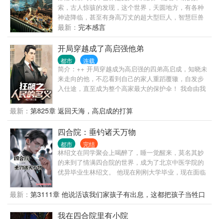
竟然是12尊强大的机甲。 毛熊：这些自称修士的家伙
索，古人惊骇的发现，这个世界，天圆地方，有各种
太恐怖了，随手一击就堪比核弹爆炸。 霓虹：阿房宫
神迹降临，甚至有身高万丈的超大型巨人，智慧巨兽
竟然是一座巨型飞船，万里长城竟然是一整套海陆空
的身影神秘出现，踩踏山川、破碎大地。 数百年后，
最新：
完本感言
防御系统。 泡菜：我们泡菜国一直都是大秦的属国，
在这样险恶的环境下，人们与巨兽搏斗，终于建立徇
我们都是秦人的后代。 龙国：我龙国愿意与大秦永世
烂的苏美尔文明。 这一日，智慧巨人忽然彻底降临，
开局穿越成了高启强他弟
交好。
踩踏整片山村河流，亡国灭种。 天地崩坏，城池倒
都市
连载
塌， 神祗降临，降罪众生？ “不好意思，你们只是生
简介：++ 开局穿越成为高启强的四弟高启成，知晓未
活在我家大院果园的蚂蚁，地面到处都是，不小心路
来走向的他，不忍看到自己的家人重蹈覆辙，自发步
过的时候，把你们踩死了而已。” 自家院子里的沙盘种
入仕途，直至成为整个高家最大的保护伞！ 我命由我
田流，放牧沙盘里的人族与各个世界。 书友群：
不由天！
329670003
最新：
第825章 返回天海，高启成的打算
四合院：垂钓诸天万物
都市
完结
林绍文在同学聚会上喝醉了，睡一觉醒来，莫名其妙
的来到了情满四合院的世界，成为了北京中医学院的
优异毕业生林绍文。 他现在刚刚大学毕业，现在面临
着选择，是去协和医院当一名前途无量的正式医生，
还是去轧钢厂当一名默默无闻的厂医。 林绍文二话不
最新：
第3111章 他说活该我们家孩子有出息，这都把孩子当牲口
说，就选择了厂医。 没有办法，让一个社畜去医院当
打
医生，那不等于是杀人？更何况，协和医院可都是大
我在四合院里有小院