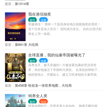
最新：
第1014章
我在港综抽奖
都市
连载
穿越港综！ 拥有一个提高身份地位就能抽奖的系统！
首个任务是加入洪兴！ 混到成为龙头。 自此古惑仔剧
情走上另一条路。
最新：
第891章 大结局
全球直播，我的仙秦帝国被曝光了
都市
连载
高考当天，秦天穿越到一片被迷雾包裹的荒凉异世
界，幸好他激活了帝国时代系统。 在系统的帮助下，
他招贤纳士，开疆拓土，建立万民来朝的大秦帝国。
十年之后黑龙旗插编大陆的每一寸土地。 可就在这个
时候，一支由蓝星各国联合组成的联合考察队乘船而
最新：
第458章 给祖龙一张世界地图，大结局
来，他才知道他所建立的大秦帝国竟然还在蓝星。 与
此同时当大秦的境况通过联合考察队的镜头呈现在全
饲养全人类
世界观众们的面前时，整个蓝星顿时沸腾一片。 鹰
都市
完结
酱：这个叫做大秦的国家科技竟然如此发达，12金人
部落农耕时代，世界是庞大未知的。 随着不断的探