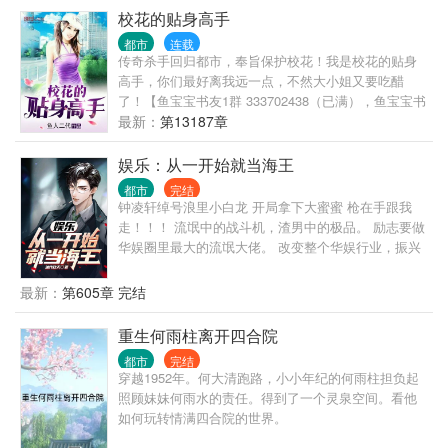
校花的贴身高手
都市
连载
传奇杀手回归都市，奉旨保护校花！我是校花的贴身
高手，你们最好离我远一点，不然大小姐又要吃醋
了！【鱼宝宝书友1群 333702438（已满），鱼宝宝书
友2群 417723151】
最新：
第13187章
娱乐：从一开始就当海王
都市
完结
钟凌轩绰号浪里小白龙 开局拿下大蜜蜜 枪在手跟我
走！！！ 流氓中的战斗机，渣男中的极品。 励志要做
华娱圈里最大的流氓大佬。 改变整个华娱行业，振兴
中国电影行业 当然少不了花儿的陪伴大幂幂，天仙，
许情，李晓冉，李沁，唐妍，刘师师，曾丽，高媛
最新：
第605章 完结
媛....等。
重生何雨柱离开四合院
都市
完结
穿越1952年。何大清跑路，小小年纪的何雨柱担负起
照顾妹妹何雨水的责任。得到了一个灵泉空间。看他
如何玩转情满四合院的世界。