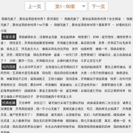
上一页
第1 - 50章
下一页
-
-
我都无敌了，要你这系统有何用？ 星河满目
我都无敌了，要你这系统有何用？全文阅读
我都
-
-
无敌了，要你这系统有何用？txt下载
我都无敌了，要你这系统有何用？最新章节
好看的玄幻
小说
大家在看
系统赋我长生，活着终会无敌
造化血狱体
绝世唐门
封神：提升悟性，领悟世界大
道！
悟性逆天，开局创造核聚变登神路
开局建立青衣楼，幕后我为尊
异界：开局买下白毛兽耳
娘
造化之王
拜见血主大人
修炼从简化功法开始
龙符
仙级村医
修炼一年，我就走蛟化
龙
洪荒：我冥河无敌
我在异界斩神
盗墓：一剑天门开，怒劈青铜门
瞎编功法，徒儿你真练成
了？
大明：重开一万次，开局吸功大法
从垂钓诸天开始
斗罗之灵宝斗罗
站内强推
夫人你马甲又掉了
在美漫当心灵导师的日子
校花的贴身高手
重生之都市修仙
灵
药空间：五灵根才是完美道基
四合院：我在四合院当禽兽
大唐：小兕子的穿越生活
御兽进化
商
神豪系统不正经，逼我成枪王
王府小媳妇
混沌圣体，开局被仙子强迫双修
快穿：在年代世
界悠闲生活
四合院：重生54年，邻居傻柱
家族修仙：从三页金纸开始！
甜蜜军婚在七零，女配
赶海养娃样样行
战锤原体：黄金王座有我一份
鉴宝神眼：从缅北逃亡开始
抗日之将胆传奇
快
穿之做路人甲苟活的日子
穿书后我被四个哥哥宠上天
经典收藏
万古神帝
永恒之门
诸天旅行从地下交通站开始
肉身成圣者的二次元生活
诸界之
深渊恶魔
开局系统崩溃，我一不小心无敌了
英雄无敌之领主
苟王，我的师兄太低调了
开局通
天箓，僵尸世界变天了！
黑耀轨迹
诸天佣兵：从吞噬开始
玄幻：勾栏听曲的我，模拟成神
长
生武道，从八极拳开始
我在玄幻世界召唤奇物
模拟修仙，我七天速成元婴
幕后，横推一切
长
生武道：我在高武世界加点修行
长生从内卷肝经验开始
我靠情报系统修炼到武神
我的御兽真不
是邪神