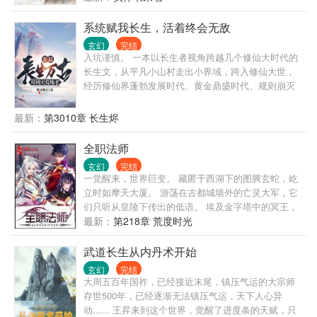
人，江湖，神兵，百姓，法相。 古来唯见白骨黄沙
田！ 儒生，铁蹄踏碎；佛陀，长枪扫平！ 贫道李观
系统赋我长生，活着终会无敌
一，请这座天下赴死！
玄幻
完结
入坑谨慎。 一本以长生者视角跨越几个修仙大时代的
长生文，从平凡小山村走出小界域，跨入修仙大世，
经历修仙界蓬勃发展时代、黄金鼎盛时代、规则崩灭
时代，黑暗大动乱时代，万灵皆寂时代…… 陈浔穿越
到浩瀚无垠的修仙界，觉醒长生系统，竟然还送了一
最新：
第3010章 长生烬
头长生灵兽为伴。 我陈浔对打打杀杀没有兴趣，也不
想招惹任何人，只想带着老牛看遍世间繁华。 一个不
全职法师
经意，他露出了腰间的三把开山斧，又一个不经意，
玄幻
完结
露出了那十六块腹肌。 他缓缓戴上了悍匪头套，露出
一觉醒来，世界巨变。 藏匿于西湖下的图腾玄蛇，屹
阴沉微笑：“我陈浔和老牛最讲道理。” 整个诸天万界
立时如摩天大厦。 游荡在古都城墙外的亡灵大军，它
颤抖了，他套……套上了。 一个炼气期的火球术突然
们只听从皇陵下传出的低语。 埃及金字塔中的冥王，
被激发，像是被加成了数千上万倍，无尽业火燃尽天
它和它的部众始终觊觎着东方大地！ 伦敦有着伟大的
最新：
第218章 荒度时光
穹，万灵寂灭…… “阁下虽然很强，但还不足以让我用
驯龙世家。 希腊帕特农圣山上，有神女祈福。 威尼斯
出第三把开山斧。” —尼古拉斯悍匪，陈浔。
被誉为水系魔法之都。 奈斯卡巨画从沉睡中苏醒。 贺
武道长生从内丹术开始
兰山风与雨侵蚀出的岩纹，组成一只眼，山脊是眶，
玄幻
完结
数万年来凝视着上苍。
大周五百年国祚，已经接近末尾，镇压气运的大宗师
存世500年，已经逐渐无法镇压气运，天下人心异
动...... 王昇来到这个世界，觉醒了进度条的天赋，只