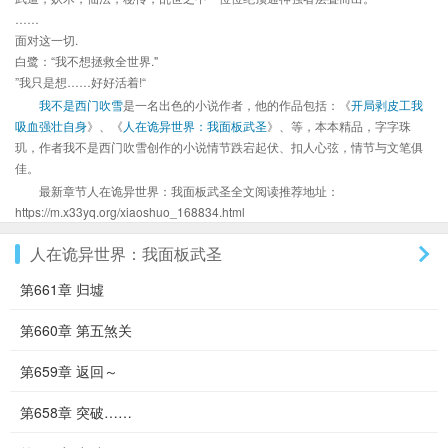
……
面对这一切.
白鹭：“我不想拯救全世界."
”我只是想……好好活着!“
我不是西门吹雪
是一名出色的小说作者，他的作品包括：《
开局剥皮工我
吸血强壮自身
》、《
人在诡异世界：我面板武圣
》、等，本本精品，字字珠
玑，作者我不是西门吹雪创作的小说情节跌宕起伏、扣人心弦，情节与文笔俱
佳。
最新章节人在诡异世界：我面板武圣全文阅读推荐地址：
https://m.x33yq.org/xiaoshuo_168834.html
人在诡异世界：我面板武圣
第661章 归墟
第660章 第五煞关
第659章 返回～
第658章 突破……