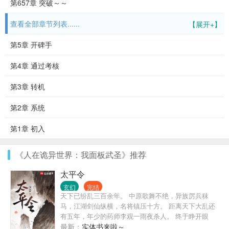
第657章 突破～～
查看全部章节列表......
【展开+】
第5章 开碑手
第4章 通过考核
第3章 转机
第2章 系统
第1章 初入
《人在诡异世界：我面板武圣》推荐
太平令
玄幻
完结
天下已纷乱三百余年。 中原歌舞不绝，异族厉兵秣
马，江湖剑仙纵横，名将镇压十方。 距离天下大乱还
有五年，年少的药师李观一雨夜杀人。 终于睁开眼
睛，看到这人间乱世。 马蹄之下累累白骨，名将，美
最新：
实体书来啦～