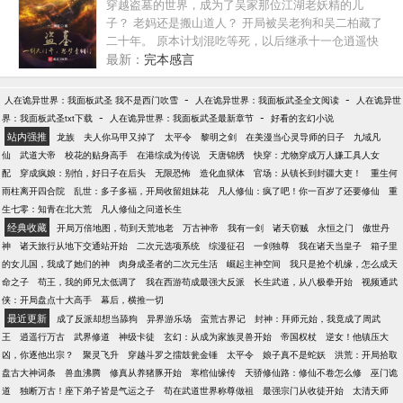
穿越盗墓的世界，成为了吴家那位江湖老妖精的儿
子？ 老妈还是搬山道人？ 开局被吴老狗和吴二柏藏了
二十年。 原本计划混吃等死，以后继承十一仓逍遥快
活，可看着老妈因为搬山诅咒日渐衰弱而大限将至，
最新：
完本感言
低调打卡二十年的吴钰终于忍不住站了出来。 “既然青
铜门不欢迎我进去，那就以我三尺剑峰，斩尽前路一
-
-
人在诡异世界：我面板武圣 我不是西门吹雪
人在诡异世界：我面板武圣全文阅读
人在诡异世
切阻碍吧！” “剑开天门！” （多个世界融合，先从盗墓
-
-
界：我面板武圣txt下载
人在诡异世界：我面板武圣最新章节
好看的玄幻小说
开始，后续设定世界：终极一班、终极一家、一人之
站内强推
龙族
夫人你马甲又掉了
太平令
黎明之剑
在美漫当心灵导师的日子
九域凡
下、哈利波特、僵约） （简介短小无力，请各位看官
仙
武道大帝
校花的贴身高手
在港综成为传说
天唐锦绣
快穿：尤物穿成万人嫌工具人女
移步正文。）
配
穿成疯娘：别怕，好日子在后头
无限恐怖
造化血狱体
官场：从镇长到封疆大吏！
重生何
雨柱离开四合院
乱世：多子多福，开局收留姐妹花
凡人修仙：疯了吧！你一百岁了还要修仙
重
生七零：知青在北大荒
凡人修仙之问道长生
经典收藏
开局万倍地图，苟到天荒地老
万古神帝
我有一剑
诸天窃贼
永恒之门
傲世丹
神
诸天旅行从地下交通站开始
二次元选项系统
综漫征召
一剑独尊
我在诸天当皇子
箱子里
的女儿国，我成了她们的神
肉身成圣者的二次元生活
崛起主神空间
我只是抢个机缘，怎么成天
命之子
苟王，我的师兄太低调了
我在西游苟成最强大反派
长生武道，从八极拳开始
视频通武
侠：开局盘点十大高手
幕后，横推一切
最近更新
成了反派却想当舔狗
异界游乐场
蛮荒古界记
封神：拜师元始，我竟成了周武
王
逍遥行万古
武界修道
神级卡徒
玄幻：从成为家族灵兽开始
帝国权杖
逆女！他镇压大
凶，你逐他出宗？
聚灵飞升
穿越斗罗之擂鼓瓮金锤
太平令
娘子真不是蛇妖
洪荒：开局拾取
盘古大神词条
兽血沸腾
修真从养猪豚开始
寒棺仙缘传
天骄修仙路：修仙不卷怎么修
巫门诡
道
独断万古！座下弟子皆是气运之子
苟在武道世界称尊做祖
最强宗门从收徒开始
太清天师