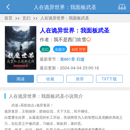
人在诡异世界：我面板武圣
首页
>>
玄幻
>>
人在诡异世界：我面板武圣
人在诡异世界：我面板武圣
作者：
我不是西门吹雪
玄幻
连载中
435 万字
最新章节：
第661章 归墟
最后更新：2024-04-04 23:00:16
阅读
收藏
推荐
TXT下载
人在诡异世界：我面板武圣小说简介
武道+系统加点+诡异复苏！
诡异复苏，王朝崩坏，群雄征伐，天下大乱，民不聊生。
白鹭重生此界，从最底层的长工开始，凭借两世为人的智慧以及觉醒的系统之
力，在乱世之中修武道，习秘法，斩妖邪，诛奸恶。
武道，妖术，仙法，秘传，乱世之中一位位绝顶通神强者层叠而出。