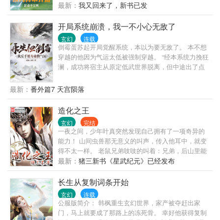
要技能进度条达到满级突破，能将一切化为可能！ 气
最新：
我又回来了，新书已发
运宗师活500年，他修炼前世的内丹术，挖掘人体大
药，寿命怎么得也得翻个十倍吧？ 不过在挖掘人体大
开局系统崩溃，我一不小心无敌了
药前，先得种植菊花药材交货，这样才能保住自己
玄幻
连载
的…… 果然，想要靠前世的功法长生，就得先把刻入
倒霉蛋苏起开局觉醒系统，本以为要无敌了。 本不想
DNA的种植点满！ ———————— 这是一个以八段
穿越的他因为气运太低被强制穿越。 “经本系统力挽狂
锦奠基，内丹术为根本法，坐看天下风云的长生故
澜，成功将宿主从原定低武世界脱离，但中途出了点
事……
意外，掉入修仙世界！” 随后系统就崩溃了。 唯一的
好消息：“因系统bug获得长生体。” “我要点满气运…”
最新：
番外篇7 天宫陨落
“我要苟到天下无敌！”
造化之王
玄幻
完结
一夜之间，少年叶真突然发现自己拥有了一项奇异的
能力！ 山间虫兽那无意义的叫声，传入他耳中，就变
得不太一样。 老鼠兄弟吱吱的叫着：兄弟，后山里能
让我们体型增长数十倍的宝贝快滴落了，快走！ 一群
最新：
猪三新书《星武纪元》已经发布
蚊子在叽叽喳喳：那两个家伙又来了，兄弟们，快
上，吸个饱！ 一只云翼幼虎面对叶真发出一声又一声
长生从复制词条开始
慑人心魄的虎啸：妈妈不在家，别过来，再过来吃了
玄幻
连载
你！ 一切，都因此改变！ 猪三最新的新书《基因大时
公服版简介： 韩枫重生玄幻世界，家产被夺赶出家
代》已经发布，兄弟姐妹们收藏推荐走一波呐。 嫌新
门，马上就要成了那路上的冻死骨。 幸好他获得复制
书字少的兄弟，可以宰杀猪三的万订精品老书《掌御