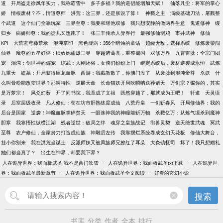
道
开局盗走徐凤年实力，我称霸雪中
多子多福？我的道侣能增加天赋！
仙落凡尘：将军的掌心
娇
情根废材？不，情道尊师
洪荒：这三界，还是朕说了算！
神戮之主
满级基础刀法，屠戮整
个武道
这个仙门全靠玩家
三界至尊：我要和瑶池双修
我只想安静的做两界生意
鬼道修神
缓
归乡
病娇师尊：我的徒儿又想跑了！
张三丰传承人异界行
最强修仙弱鸡
市井武神
修仙
KPI
大荒玄穹彝荒录
混沌掌印
黑色旋涡：356个暗蚀的童话
超级无敌，选择系统
修炼废柴闯
仙界
魔尊的五星好评：绩效她甜爆三界
穿越诸葛亮，重整蜀国
双修万界
九霄雷脉：全宗门团
宠
混沌：创世神的偏宠
综武：人刚还俗，女侠们纷纷上门
绑定系统后，废材逆袭成永恒
武炼
九重天
盗墓：开局获得应龙血脉
西游：我截教散了，你佛门没了
从废脉到混沌帝尊
杀妖
什
么叫骨粉能改变世界？那叫特性
逆麟天命
长命猫妖开局吹唢呐送葬诸天
万剑宗？骗你的，其实
是万萝宗！
风爻幻薮
开了间书院，我竟成了文祖
既然穿越了，那就成为王吧！
轩道
天灵语
录
后室层级收录
凡人修仙：苟在坊市肝熟练度成仙
八荒丹皇
一剑斩春风
开局修仙界：我的
后台是国家
逆袭！神魔血脉掌碎焚天
一眼诛神我的神瞳能斩万物
杀戮亿万：从炼气境杀到魔神
胆寒
我靠悟性纵横江湖
残者逆世：破局之绊
魂穿之皇族战记
御兽灵契
逆天绝世武魂
冥武
至尊
农户修仙，全家努力打造成仙族
神雕后左传
我靠摆烂系统卷成玄幻天花板
修仙大舞台，
挂小你别来
我在洪荒当谋士
反派师妹又被凤族师兄撩红了耳朵
大炎镇抚司
坏了！我只想赠礼
她们都当真了？
出生在神界，却要我下界？
-
-
人在诡异世界：我面板武圣 我不是西门吹雪
人在诡异世界：我面板武圣txt下载
人在诡异世
-
-
界：我面板武圣最新章节
人在诡异世界：我面板武圣全文阅读
好看的玄幻小说
搜索
书库
分类
作者
全本
排行