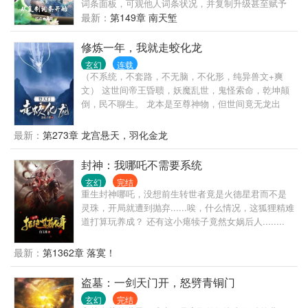
词条面板，可观他人词条状况，并复制升级甚至赋予
星辰》。 最后，老猪向兄弟们伸蹄子啦！ 交流区，
他人词条。 一根凡骨（白）→体格强壮（青）→筋骨
最新：
第149章 南天堑
VIP（489-110-740，需订阅验证）普通区（481-325-
不凡（蓝）→武道妖孽（红） 福缘不浅（青）→多福
504。）
多寿（蓝）→奇迹之子（红）→天道垂青（金） 随着
修炼一年，我就走蛟化龙
词条的不断累加。 无数人求而不得的长生，在韩枫这
玄幻
连载
里已经烂大街了。 私服版简介： 读者们谁懂啊？ 这
（不系统，不套路，不无脑，不化形，纯异兽文+爽
词条面板抽风了，经常给我复制一些奇奇怪怪的词
文） 这世间帝王昏聩，妖魔乱世，鬼怪索命，乾坤颠
条，什么翻墙高手、妇女之友、画圈圈诅咒、一摸就
倒，民不聊生。 龙本是至尊神物，但世间竟无龙出
升天、瞪眼就腿软等根本不是我复制的。 没办法，我
现。 因为这方天地，天不许，人不许，妖也不许。 不
可是正经人，全赐予我的教徒吧，毕竟养成也是需要
许世间有龙。 只因龙天生掌控天地之力，凌驾众生之
最新：
第273章 龙宫悬天，羽化金龙
下本钱。 可恶，我赐予她们词条，她们怎么越来越不
上，俯瞰万物。 神龙一出，谁与争锋。 当君泽穿越而
对劲？
来，重生成蛇，他便仰天长啸：吾要登天门，走蛟化
封神：我哪吒不需要系统
龙。
玄幻
完结
重生封神哪吒，没想前生转世者竟是火德星君而不是
灵珠，开局就遭到抛弃......唉，什么情况，这狐狸精难
道打算玩养成？ 还有这小瘪犊子竟然女娲后人........
（综合洪荒封神世界观，魔幻剧情开局，不圣母，半
系统辅助，剧情纯属虚构，严谨党三思。）
最新：
第1362章 落寞！
盗墓：一剑天门开，怒劈青铜门
玄幻
完结