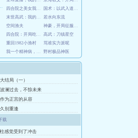
四合院之美女我来了
国术：以武入道，我独踏碎凌霄！
末世高武：我的箭术可诛神斩仙
若水向东流
空间渔夫
神豪，开局征服极品女神
四合院：开局吃出一亩三分地
高武：刀镇星空
重回1982小渔村
骂谁实力派呢
我一个精神病，不怕鬼很合理吧
野村极品神医
章 大结局（一）
章 波澜过去，不惊未来
章 作为正宫的从容
章 久别重逢
下载
傻柱感觉受到了冲击