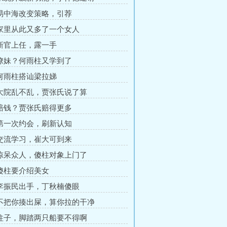
 易中海改变策略，引荐
 家里从此又多了一个女人
 新官上任，露一手
 撩妹？何雨柱又学到了
 何雨柱搭讪梁拉娣
 大院乱不乱，贾张氏说了算
 赔钱？贾张氏赔得更多
 第一次约会，刷新认知
 交流学习，崔大可到来
 惊呆众人，傻柱对象上门了
 傻柱要介绍美女
 李振民出手，丁秋楠傻眼
 不把你揍出屎，算你拉的干净
 柱子，脚踏两只船要不得啊