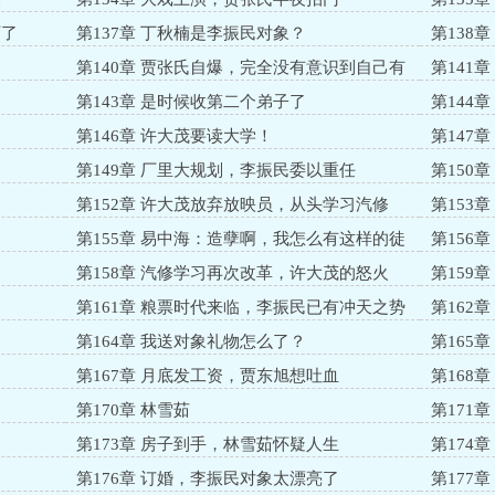
厂了
第137章 丁秋楠是李振民对象？
第138
第140章 贾张氏自爆，完全没有意识到自己有
第141
多蠢
第143章 是时候收第二个弟子了
第144
第146章 许大茂要读大学！
第147
第149章 厂里大规划，李振民委以重任
第150
第152章 许大茂放弃放映员，从头学习汽修
第153
第155章 易中海：造孽啊，我怎么有这样的徒
第156
弟
第158章 汽修学习再次改革，许大茂的怒火
第159
第161章 粮票时代来临，李振民已有冲天之势
第162
第164章 我送对象礼物怎么了？
第165
第167章 月底发工资，贾东旭想吐血
第168
第170章 林雪茹
第171
第173章 房子到手，林雪茹怀疑人生
第174
第176章 订婚，李振民对象太漂亮了
第177