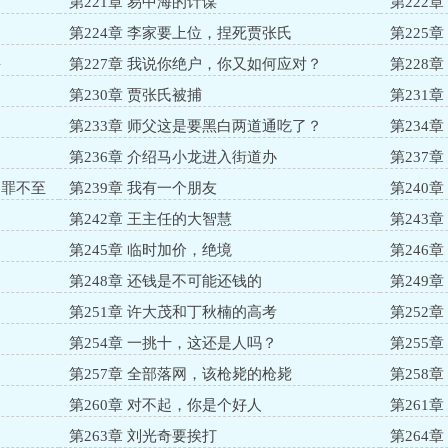
第221章 易中海的计谋
第222
第224章 李家要上位，捏死贾张氏
第225
海
第227章 我说你绝户，你又如何应对？
第228
第230章 贾张氏被捕
第231
第233章 师父这是要黑白两道通吃了？
第234
第236章 介绍马小龙进入街道办
第237
？罪不至
第239章 我有一个朋友
第240
第242章 王主任的大智慧
第243
第245章 临时加价，绝境
第246
第248章 还钱是不可能还钱的
第249
第251章 许大茂和丁秋楠的高考
第252
第254章 一挑十，这还是人吗？
第255
第257章 全部落网，该枪毙的枪毙
第258
第260章 对不起，你是个好人
第261
第263章 刘光奇要挨打
第264