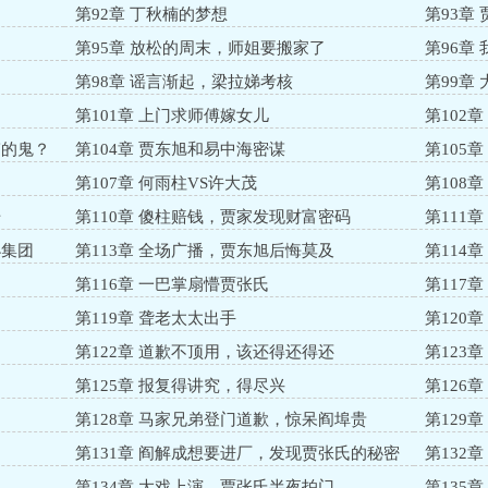
第92章 丁秋楠的梦想
第93章
第95章 放松的周末，师姐要搬家了
第96章
第98章 谣言渐起，梁拉娣考核
第99章
第101章 上门求师傅嫁女儿
第102
搞的鬼？
第104章 贾东旭和易中海密谋
第105
第107章 何雨柱VS许大茂
第108
击
第110章 傻柱赔钱，贾家发现财富密码
第111
小集团
第113章 全场广播，贾东旭后悔莫及
第114
第116章 一巴掌扇懵贾张氏
第117
第119章 聋老太太出手
第120
第122章 道歉不顶用，该还得还得还
第123
第125章 报复得讲究，得尽兴
第126
第128章 马家兄弟登门道歉，惊呆阎埠贵
第129
第131章 阎解成想要进厂，发现贾张氏的秘密
第132
天
第134章 大戏上演，贾张氏半夜拍门
第135