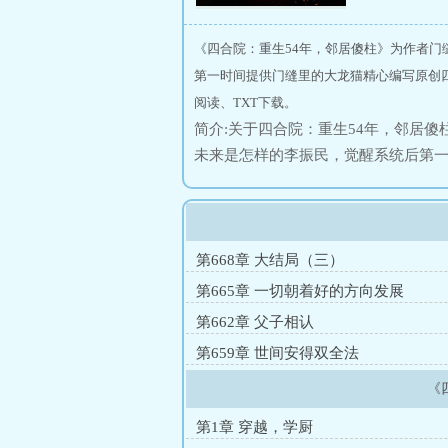
《四合院：重生54年，邻居傻柱》为作者门
第一时间提供门缝里的大龙猫精心编写原创四
阅读、TXT下载。
简介:关于四合院：重生54年，邻居
未来是怎样的李振民，觉醒系统后第
雨柱还是个小憨憨，有事没事跟在李
弟。二大爷的大儿子刘光齐也还在大
堂主任，后勤主任，副厂长....易中
再来送你们吃花生米！”何雨柱：“滚
第668章 大结局（三）
现在要考大学！”
第665章 一切朝着好的方向发展
第662章 父子相认
第659章 世间安得双全法
《
第1章 穿越，学厨