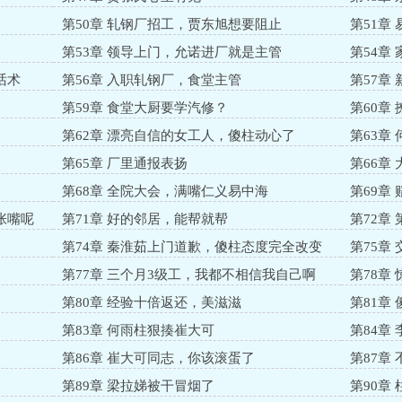
第50章 轧钢厂招工，贾东旭想要阻止
第51章
第53章 领导上门，允诺进厂就是主管
第54章
话术
第56章 入职轧钢厂，食堂主管
第57章
第59章 食堂大厨要学汽修？
第60章
第62章 漂亮自信的女工人，傻柱动心了
第63章
第65章 厂里通报表扬
第66章
第68章 全院大会，满嘴仁义易中海
第69章
张嘴呢
第71章 好的邻居，能帮就帮
第72章
第74章 秦淮茹上门道歉，傻柱态度完全改变
第75章
第77章 三个月3级工，我都不相信我自己啊
第78章
第80章 经验十倍返还，美滋滋
第81章
第83章 何雨柱狠揍崔大可
第84章
第86章 崔大可同志，你该滚蛋了
第87章
第89章 梁拉娣被干冒烟了
第90章