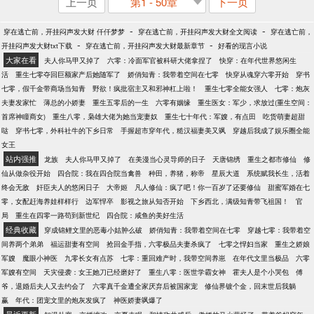
上一页
第1 - 50章
下一页
-
-
穿在逃亡前，开挂闷声发大财 仟仟梦梦
穿在逃亡前，开挂闷声发大财全文阅读
穿在逃亡前，
-
-
开挂闷声发大财txt下载
穿在逃亡前，开挂闷声发大财最新章节
好看的现言小说
大家在看
夫人你马甲又掉了
六零：冷面军官被科研大佬拿捏了
快穿：在年代世界悠闲生
活
重生七零夺回巨额家产后她随军了
娇俏知青：我带着空间在七零
快穿从魂穿六零开始
穿书
七零，假千金带商场当知青
野欲！疯批宿主又和邪神杠上啦！
重生七零全能女强人
七零：炮灰
夫妻发家忙
薄总的小娇妻
重生五零后的一生
六零有姻缘
重生医女：军少，求放过(重生空间：
首席神瞳商女)
重生八零，枭雄大佬为她当宠妻奴
重生七十年代：军嫂，有点田
吃货萌妻超甜
哒
穿书七零，外科社牛的下乡日常
手握超市穿年代，糙汉福妻美又飒
穿越后我成了娱乐圈全能
女王
站内强推
龙族
夫人你马甲又掉了
在美漫当心灵导师的日子
天唐锦绣
重生之都市修仙
修
仙从做杂役开始
四合院：我在四合院当禽兽
种田，养猪，称帝
星辰大道
系统赋我长生，活着
终会无敌
奸臣夫人的悠闲日子
大帝姬
凡人修仙：疯了吧！你一百岁了还要修仙
甜蜜军婚在七
零，女配赶海养娃样样行
边军悍卒
影视之旅从知否开始
下乡西北，满级知青带飞祖国！
官
局
重生在四零一路苟到新世纪
四合院：咸鱼的美好生活
经典收藏
穿成锦鲤文里的恶毒小姑肿么破
娇俏知青：我带着空间在七零
穿越七零：我带着空
间养两个弟弟
福运甜妻有空间
抢回金手指，六零极品夫妻杀疯了
七零之悍妇当家
重生之娇娘
军嫂
魔眼小神医
九零长女有点苏
七零：重回难产时，我带空间养崽
在年代文里当极品
六零
军嫂有空间
天灾侵袭：女王她刀已经磨好了
重生八零：医世学霸女神
霍夫人是个小哭包
傅
爷，退婚后夫人又去约会了
六零真千金遭全家厌弃后被国家宠
修仙界镀个金，回末世后我躺
赢
年代：团宠文里的炮灰发疯了
神医娇妻飒爆了