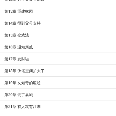
第13章 重建家园
第14章 得到父母支持
第15章 变戏法
第16章 通知亲戚
第17章 发财啦
第18章 佛塔空间扩大了
第19章 女知青的尴尬
第20章 去了县城
第21章 有人就有江湖