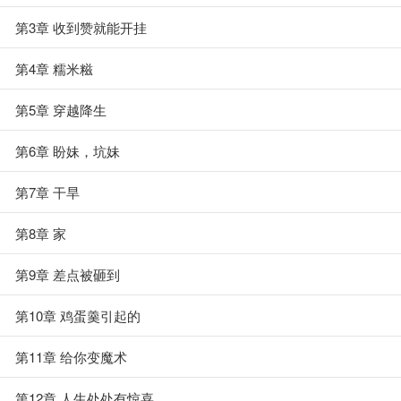
第3章 收到赞就能开挂
第4章 糯米糍
第5章 穿越降生
第6章 盼妹，坑妹
第7章 干旱
第8章 家
第9章 差点被砸到
第10章 鸡蛋羹引起的
第11章 给你变魔术
第12章 人生处处有惊喜