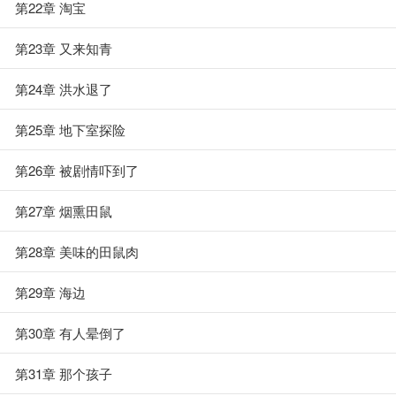
第22章 淘宝
第23章 又来知青
第24章 洪水退了
第25章 地下室探险
第26章 被剧情吓到了
第27章 烟熏田鼠
第28章 美味的田鼠肉
第29章 海边
第30章 有人晕倒了
第31章 那个孩子