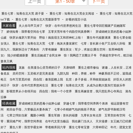
上一页
第1 - 50章
下一页
-
-
重生七零：知青在北大荒 易子晏
重生七零：知青在北大荒全文阅读
重生七零：知青在北大荒
-
-
txt下载
重生七零：知青在北大荒最新章节
好看的现言小说
大家在看
夫人你马甲又掉了
快穿：在年代世界悠闲生活
重生七零夺回巨额家产后她随军
了
娇俏知青：我带着空间在七零
五零灾荒年有个鸡肋空间真香啊！
穿成锦鲤文里的恶毒小姑肿
么破
快穿从魂穿六零开始
野欲！疯批宿主又和邪神杠上啦！
重生年代福妻满满
重生七零全能
女强人
重生七零：知青在北大荒
七零：炮灰夫妻发家忙
七零：首长家小丧尸又去听八卦啦
重
回九六，我家拆迁分了两条街
六零有姻缘
重生医女：军少，求放过(重生空间：首席神瞳商
女)
陆少的暖婚新妻
重生后她成了全民女神
惊！我网恋了京圈太子爷
手握超市穿年代，糙汉福
妻美又飒
站内强推
龙族
在美漫当心灵导师的日子
天唐锦绣
重生之都市修仙
谢邀，人在长安，正准
备造反
灵药空间：五灵根才是完美道基
九阴九阳
种田，养猪，称帝
神豪系统不正经，逼我成
枪王
当年万里觅封侯
四合院：秦淮茹赖上我
乱世：多子多福，开局收留姐妹花
奸臣夫人的悠
闲日子
快穿：在年代世界悠闲生活
重生七零：知青在北大荒
从成为企鹅大股东打造娱乐帝
国
影视世界从小舍得开始
四合院：我有一个小世界
重生再嫁皇胄，我只想乱帝心夺凤位
港岛
旧事
经典收藏
穿成锦鲤文里的恶毒小姑肿么破
穿越七零：我带着空间养两个弟弟
福运甜妻有空
间
抢回金手指，六零极品夫妻杀疯了
七零小作精娇气包的狼崽子男友
娇气包穿书靠糙汉苟
活
七零之悍妇当家
魔眼小神医
重生军婚：首长的福妻
九零长女有点苏
五零弃妇有空间
七
零：重回难产时，我带空间养崽
在年代文里当极品
我在豪门当夫人
天灾侵袭：女王她刀已经磨
好了
重生八零：医世学霸女神
带着粮库回六零
重生七零有宝妻
六零种田记
年代：团宠文里