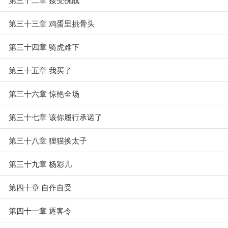
第三十三章 鸡蛋里挑骨头
第三十四章 骑虎难下
第三十五章 我买了
第三十六章 惊艳全场
第三十七章 该你履行承诺了
第三十八章 狸猫换太子
第三十九章 杨彩儿
第四十章 自作自受
第四十一章 逐客令