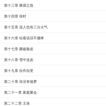
第十三章 燃眉之急
第十四章 张时
第十五章 泥人也有三分火气
第十六章 站着说话不腰疼
第十七章 撕破脸皮
第十八章 雪中送炭
第十九章 自作自受
第二十章 你没有做梦
第二十一章 家庭聚会
第二十二章 王洛