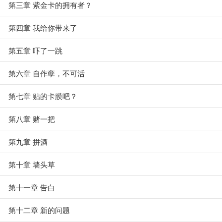
第三章 紫金卡的拥有者？
第四章 我给你带来了
第五章 吓了一跳
第六章 自作孽，不可活
第七章 贴的卡膜吧？
第八章 赌一把
第九章 拼酒
第十章 墙头草
第十一章 告白
第十二章 新的问题