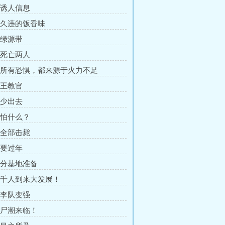
章 诱人信息
章 久违的饭香味
 绿源带
章 死亡两人
章 所有恐惧，都来源于火力不足
 王教官
 少出去
章 怕什么？
章 全部击毙
 要过年
章 分基地准备
章 千人到来大发展！
章 李队变强
章 尸潮来临！