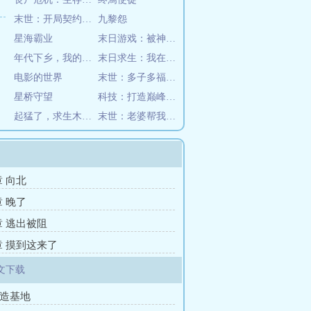
末世：开局契约雷狱魔龙
九黎怨
星海霸业
末日游戏：被神追杀的我反杀成神
年代下乡，我的今日提醒大吉大利
末日求生：我在海上建堡垒
电影的世界
末世：多子多福，从顶级女星开始
星桥守望
科技：打造巅峰华夏，从横推鹰酱开始
起猛了，求生木筏怎么多了个女人
末世：老婆帮我囤物资
章 向北
章 晚了
章 逃出被阻
0章 摸到这来了
文下载
建造基地