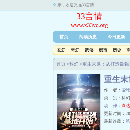
亲，欢迎光临33言情！
33言情
www.x33yq.org
首页
阅读历史
今日更新
玄幻
奇幻
武侠
都市
历史
首页
>
科幻
>
重生末世：从打造最强
重生末
作 者：
爱
类 别：科幻
动 作：
直达
更新时间：2025-
最新连载：
第