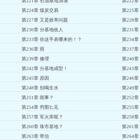
第221章 石油基地清场
第222
第224章 煤炭交易
第225
第227章 又是效率问题
第228
第230章 分基地收人
第231
第233章 你这手表哪来的！？
第234
第236章 雨
第237章
第239章 修理
第240
第242章 分基地成型！
第243章
第245章 原因
第246章
第248章 别喝生水
第249
第251章 闹事？
第252
第254章 穷图匕见
第255章
第257章 军火库呢？
第258
第260章 珠市基地？
第261
第263章 带信
第264