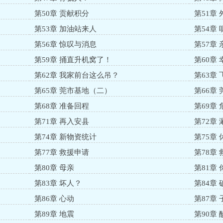
第50章 贡献积分
第51章
第53章 加油站来人
第54章
第56章 惊叹与消息
第57章
第59章 捅直升机窝了！
第60章
第62章 我家前台这么吊？
第63章
第65章 莞市基地（二）
第66章
第68章 准备回程
第69章 
第71章 再入安县
第72章
第74章 新物资统计
第75章 
第77章 救援申请
第78章
第80章 母亲
第81章
第83章 坏人？
第84章
第86章 心动
第87章
第89章 地震
第90章