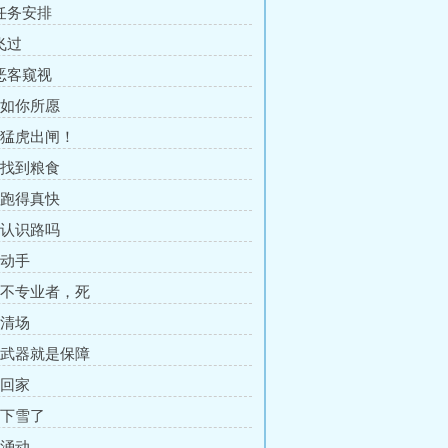
 任务安排
飞过
 恶客窥视
章 如你所愿
章 猛虎出闸！
章 找到粮食
章 跑得真快
章 认识路吗
 动手
章 不专业者，死
 清场
章 武器就是保障
 回家
 下雪了
 涌动