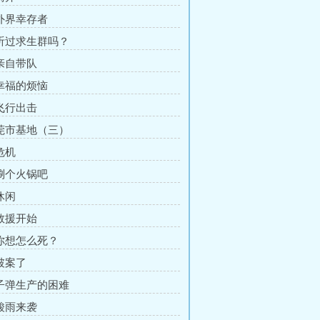
 外界幸存者
 听过求生群吗？
 亲自带队
 幸福的烦恼
 飞行出击
 莞市基地（三）
危机
 涮个火锅吧
休闲
 救援开始
 你想怎么死？
 破案了
 子弹生产的困难
 酸雨来袭