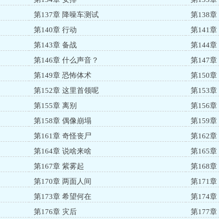
第137章 降噪车测试
第138章
第140章 行动
第141
第143章 备战
第144
第146章 什么声音？
第147
第149章 恐怖体术
第150
第152章 这里首领呢
第153章
第155章 离别
第156章
第158章 偶像崩塌
第159章
第161章 奇怪丧尸
第162章
第164章 说啥来啥
第165
第167章 紫雾起
第168
第170章 两面人间
第171章
第173章 希望何在
第174章
第176章 灾后
第177