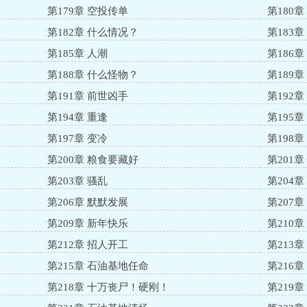
第179章 空投传单
第180
第182章 什么情况？
第183
第185章 人潮
第186章
第188章 什么怪物？
第189
第191章 前世凶手
第192
第194章 重逢
第195章
第197章 变冷
第198章
第200章 粮食要藏好
第201
第203章 骚乱
第204
第206章 默默发展
第207章
第209章 新年快乐
第210
第212章 招人开工
第213
第215章 石油基地任命
第216
第218章 十万丧尸！硬刚！
第219