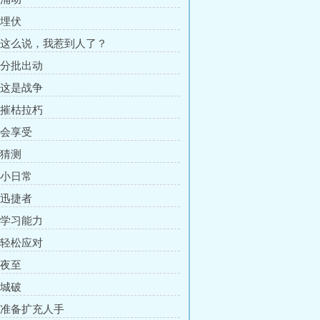
 埋伏
章 这么说，我惹到人了？
章 分批出动
章 这是战争
章 摧枯拉朽
 会享受
 猜测
 小日常
 迅捷者
章 学习能力
章 轻松应对
 夜至
 城破
章 准备扩充人手