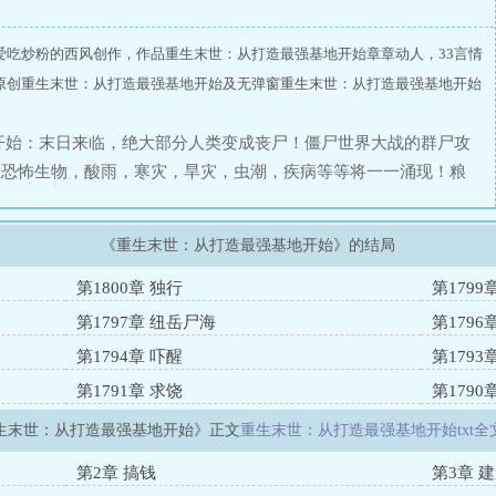
爱吃炒粉的西风创作，作品重生末世：从打造最强基地开始章章动人，33言情
原创重生末世：从打造最强基地开始及无弹窗重生末世：从打造最强基地开始
开始：末日来临，绝大部分人类变成丧尸！僵尸世界大战的群尸攻
的恐怖生物，酸雨，寒灾，旱灾，虫潮，疾病等等将一一涌现！粮
抛弃所有道德及人性！人类文明陷入了前所未有的绝境。在一片哀
世界上最后一片净土。这里的人可以烫着火锅唱着歌，过着外面幸
《重生末世：从打造最强基地开始》的结局
来的男人。“哥！里面飘出来的是肉味吗！？太香了
传说中的绿源基地！能加入可是三辈子修来的福气！我们继续努力
第1800章 独行
第1799
其他人羡慕了！”（这里是真实的末世，人类的求生是主旋律，
第1797章 纽岳尸海
第1796
第1794章 吓醒
第1793
第1791章 求饶
第179
生末世：从打造最强基地开始》正文
重生末世：从打造最强基地开始txt全
第2章 搞钱
第3章 