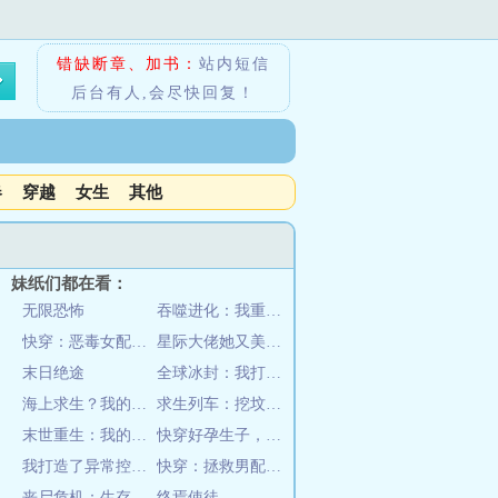
错缺断章、加书：
站内短信
后台有人,会尽快回复！
春
穿越
女生
其他
妹纸们都在看：
无限恐怖
吞噬进化：我重生成了北极狼
快穿：恶毒女配要逆袭
星际大佬她又美又飒
末日绝途
全球冰封：我打造了末日安全屋
海上求生？我的木筏可是种植园啊
求生列车：挖坟得鬼灵按摩涨属性
末世重生：我的可升级堡垒房车
快穿好孕生子，绝嗣反派宠疯了
我打造了异常控制局
快穿：拯救男配，炮灰有责
丧尸危机：生存才是第一
终焉使徒