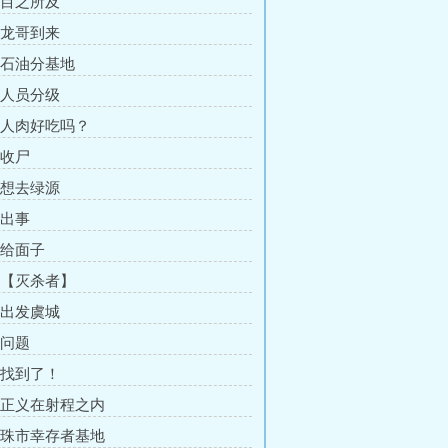
章 目之所及
章 龙哥到来
章 石油分基地
章 人员分级
章 人肉好吃吗？
 收尸
章 想去绿源
 出事
 给面子
章 【灭杀者】
章 出发虞城
 问题
章 找到了！
章 正义在射程之内
章 珠市幸存者基地