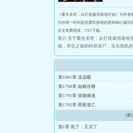
《重生末世：从打造最强基地开始》为作者
为你第一时间提供爱吃炒粉的西风精心编写
全文免费阅读、TXT下载。
简介:关于重生末世：从打造最强基地
城，求生之路的特异丧尸，生化危机
食紧缺，为了一口吃的，幸存者可以
嚎绝望之中，有一座基地，里面有着
存者不敢想象的生活！只因一个重生回
吧！！！”“那还用问吗！？那里可是
第1801章 送温暖
以后当个外勤人员，能吃上饭就已经让
第1798章 如鲠在喉
不虐主，另类爽文）
第1795章 插翅难逃
第1792章 雨夜逃亡
《重
第1章 死了，又活了