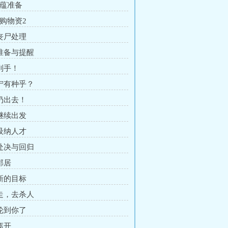
底蕴准备
采购物资2
 丧尸处理
 准备与提醒
 到手！
 宁有种乎？
 扔出去！
 继续出发
 吸纳人才
 处决与回归
邻居
 新的目标
 走，去杀人
 轮到你了
离开