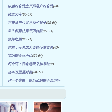
(09-04)
穿越四合院之开局落户四合院
(08-
06)
武道大帝
(08-07)
在美漫当心灵导师的日子
(08-06)
重生何雨柱离开四合院
(07-23)
官路红颜
(08-21)
穿越：开局成为美杜莎童养夫
(03-
28)
我的郁金香小姐
(03-04)
四合院：我有超级采购系统
(01-
14)
当年万里觅封侯
(08-21)
你一个交警，抢刑侦的案子合适吗
(09-08)