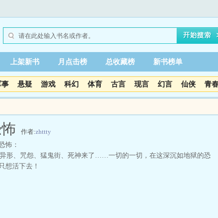
上架新书
月点击榜
总收藏榜
新书榜单
军事
悬疑
游戏
科幻
体育
古言
现言
幻言
仙侠
青
恐怖
作者:
zhttty
恐怖：
形、咒怨、猛鬼街、死神来了……一切的一切，在这深沉如地狱的恐
只想活下去！