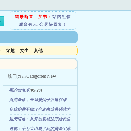
错缺断章、加书：
站内短信
后台有人,会尽快回复！
春
穿越
女生
其他
热门点击
Categories New
夜的命名术
(05-28)
混沌圣体，开局被仙子强迫双修
(08-07)
穿成炉鼎不慎让合欢宗成最强战力
(01-16)
逆天悟性：从开创观想法开始长生
(02-24)
透视：十万大山成了我的黄金宝库