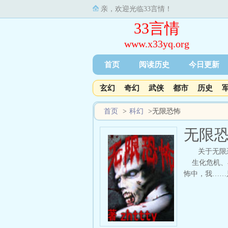
亲，欢迎光临33言情！
33言情
www.x33yq.org
首页
阅读历史
今日更新
玄幻
奇幻
武侠
都市
历史
首页
>
科幻
>
无限恐怖
无限
关于无限
生化危机、异
怖中，我……