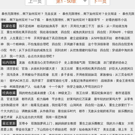
上一页
第1 - 50章
下一页
-
-
暴伤无限增长，阁下如何应对？ 无齿反派
暴伤无限增长，阁下如何应对？全文阅读
暴伤无限
-
-
增长，阁下如何应对？txt下载
暴伤无限增长，阁下如何应对？最新章节
好看的都市小说
大家在看
我不是戏神
校花的贴身高手
港片：开局坑大嫂三千万
娱乐：从一开始就当海
王
重生何雨柱离开四合院
我在港综抽奖
四合院：咸鱼的美好生活
四合院：开局62年，十级技
术员
人生重启二十年
开局穿越成了高启强他弟
建立超级家族：从52年隐居开始
都市极品医
神
我一个精神病，不怕鬼很合理吧
四合院：开局嫂子秦淮茹
这个导演很靠谱
我在四合院里有
小院
年代：从下乡后开始的咸鱼生活
回到农村：从挖鱼塘建钓场开始
四合院：穿成易中海的亲
儿子
我一个演员，会点功夫很合理吧？
站内强推
龙族
在美漫当心灵导师的日子
史上最强炼气期
官路红颜
农门婆婆的诰命之
路
清宫妾妃
官场：从镇长到封疆大吏！
龙王出狱
重生何雨柱离开四合院
奸臣夫人的悠闲日
子
混沌圣体，开局被仙子强迫双修
乱世：多子多福，开局收留姐妹花
家族修仙：从三页金纸开
始！
签约AC米兰后，我开摆了
甜蜜军婚在七零，女配赶海养娃样样行
战锤原体：黄金王座有我
一份
柯南里的捡尸人
仙途凡修
十一个疯子
快穿之做路人甲苟活的日子
经典收藏
我的绝色总裁未婚妻（又名：神级龙卫）
医王出狱，重囚犯集体送行
都市逍遥医
圣
官道无疆
都市武圣
权力巅峰
平步青云
好莱坞的亿万富豪
最年轻的好莱坞大亨
从零售
业到制霸全球
港片：能看见忠诚值，我丝毫不慌
山涧闲农
四合院一边缘人
重生之朕要打下一
个大大的江山
调教娱乐圈，从作曲开始
最佳娱乐时代
都市：无敌从全能奶爸开始
娱乐圈的边
缘艺术家
从足坛走出的大明星
我有一座恐怖屋
最近更新
至尊令
双胞胎萝莉上门，她妈病娇女教授
重生之娱乐圈教父
我的大小魔女
大明
星爱上我
孽徒你无敌了，下山找你七个师姐去吧
快穿：短命炮灰不死了
美女总裁，请上车
五