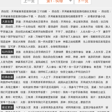
上一页
第1 - 50章
下一页
-
-
四合院：开局被秦淮茹套路结婚 三寸自醒
四合院：开局被秦淮茹套路结婚全文阅读
四合院：
-
-
开局被秦淮茹套路结婚txt下载
四合院：开局被秦淮茹套路结婚最新章节
好看的穿越小说
大家在看
穿越：开局成为美杜莎童养夫
四合院：开局转业，幸运签到系统
四合院：抗日闯
京
四合院，开局一个太初仙境
绝区零：最强虚狩
四合院：穿越52，从渔夫开始
综影视：路人
甲穿越之旅
四合院从机械工程师开始制霸全球
不学了，谈恋爱去！
人在火影一人一下
嫌弃宇
智波？我宇智波不玩了
火影：万物皆可复制
火影：我开创了人族仙法
秦时：觉醒前世记忆后发
现是超神
医妃火辣辣
四合院：我一穷光蛋娶了女神
神墓之始祖图腾
当上部落首领后发现是在
明朝
宝可梦：开局加入火箭队
游走诸天，全靠暗黑技能多！
站内强推
龙族
在美漫当心灵导师的日子
天唐锦绣
重生之都市修仙
谢邀，人在长安，正准
备造反
清宫妾妃
轮回塔
四合院：我在四合院当禽兽
种田，养猪，称帝
诡异药剂师：我的病
人皆为恐怖
神豪系统不正经，逼我成枪王
当年万里觅封侯
王府小媳妇
六零：冷面军官被科研
大佬拿捏了
签约AC米兰后，我开摆了
凡人修仙：疯了吧！你一百岁了还要修仙
春意闹
下乡西
北，满级知青带飞祖国！
谍战：强悍特工人狠话少
快穿之做路人甲苟活的日子
经典收藏
人在原神，诸天求生
一人之下：开发诸天聊天群宇宙
二次元心愿旅行
原神：意大
利面拌42号混凝土
综漫：开局黑兽军师求我出兵
战国从赵王雍开始
开局成为方舟源石虫
原
神：具现之魔神！
哈利波特:禁林？那不是后花园吗
一人：我参与了甲申之乱
漫威：为什么救你
我们可是挚友啊
综漫：开局突突早坂爱！
少年歌行：我有一个妙手回春系统
唯物稻士赵玉
真
奥特：时空商人
三角洲：开局被麦晓雯捡回家
漫威：开局签到冰冻果实
港片：龙卷风是我
契爷？怎么输！
火影：斑爷等等我们不是兄弟情吗
原神：所到之处，磨损尽消
最近更新
斗罗龙族入世
美漫：从获得美队血清开始
祁同伟握大狙，监督沙瑞金侯亮平
斩