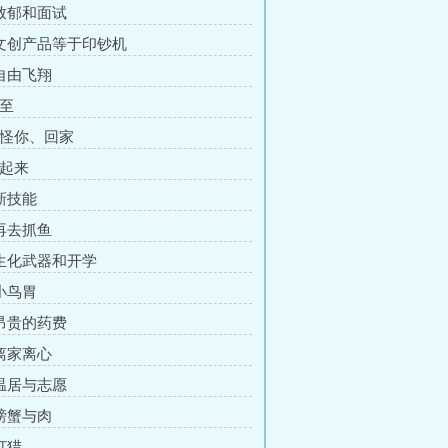
 致郁和面试
 文创产品等于印钞机
 自由飞翔
初至
都怪你、回家
供起来
 新技能
 再去抓鱼
 生化武器和开学
 小鸟胃
 昂贵的药费
 离家离心
 温居与志愿
 螃蟹与肉
打猎