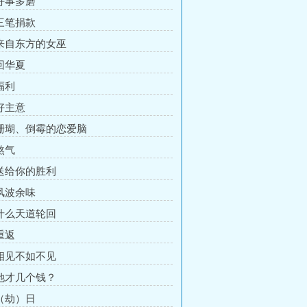
 好事多磨
 三笔捐款
 来自东方的女巫
 回华夏
福利
 好主意
 珊瑚、倒霉的恋爱脑
煞气
 送给你的胜利
 风波余味
 什么天道轮回
重返
 相见不如不见
 她才几个钱？
 （劫）日