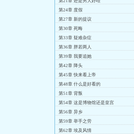
第21章 还是男大好哇
第24章 度假
第27章 新的提议
第30章 死晦
第33章 疑难杂症
第36章 胖若两人
第39章 我要追她
第42章 降头
第45章 快来看上帝
第48章 什么是好看的
第51章 背叛
第54章 这是博物馆还是皇宫
第56章 异乡
第59章 举手之劳
第62章 埃及风情