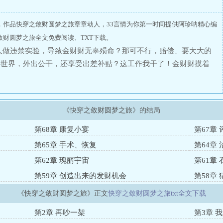
，作品快穿之敛财圆梦之旅章章动人，33言情为你第一时间提供阿珍呐精心编
财圆梦之旅全文免费阅读、TXT下载。
人做违禁实验，导致金财财无辜殒命？那可不行，赔偿、要大大的
小世界，外出公干，还享受出差补贴？这工作我干了！金财财摸着
……排雷：非单一男主，有的世界无CP。言情苦手作者偏向虎山
阴谋诡计片段水平小白，不喜可跳。
《快穿之敛财圆梦之旅》的结局
第68章 康复小宴
第67章
第65章 手术、恢复
第64章
第62章 瑰丽宇宙
第61章
第59章 创造出来的发财机会
第58章
《快穿之敛财圆梦之旅》正文
快穿之敛财圆梦之旅txt全文下载
第2章 再吵一架
第3章 