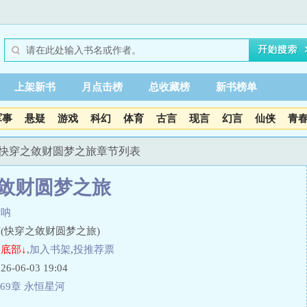
上架新书
月点击榜
总收藏榜
新书榜单
军事
悬疑
游戏
科幻
体育
古言
现言
幻言
仙侠
青
 快穿之敛财圆梦之旅章节列表
敛财圆梦之旅
珍呐
(快穿之敛财圆梦之旅)
底部↓
,
加入书架
,
投推荐票
06-03 19:04
69章 永恒星河