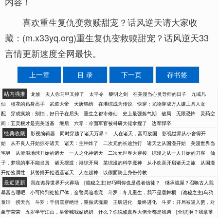
内容！
喜欢重生复仇变救赎甜宠？话风逆天请大家收
藏：(m.x33yq.org)重生复仇变救赎甜宠？话风逆天33
言情更新速度全网最快。
上一章
目 录
下一页
存书签
站内强推
龙族
夫人你马甲又掉了
太平令
黎明之剑
在美漫当心灵导师的日子
九域凡
仙
校花的贴身高手
武道大帝
天唐锦绣
在港综成为传说
快穿：尤物穿成万人嫌工具人女
配
穿成疯娘：别怕，好日子在后头
重生之都市修仙
史上最强炼气期
破局
无限恐怖
灵药空
间：五灵根才是完美道基
继后
六零：冷面军官被科研大佬拿捏了
边军悍卒
经典收藏
影视编辑器
同时穿越了诸天万界！
人在诸天，富可敌国
影视世界从小舍得开
始
从不良人开始掠夺诸天
诸天：主神炸了
二次元的长途旅行
诸天之从国漫开始
美漫世界当
宅男
从流浪地球开始的诸天
一人之化神诸天
二次元世界大穿梭
综漫之从一人开始的刀客
仙
子，梦境的事不能当真
诸天摆渡：港综开局
某综漫的科学魔神
从小欢喜开启诸天之旅
从国漫
开始捡属性
从赘婿开始逍遥诸天
人在超神：以假面骑士身份传教
最近更新
我在诡异世界开火葬场
[诡秘之主]好巧啊你也是愚者信徒？
继承诡屋？召唤古人我
暴富合理吧
小可怜到处捡尸体，全警局追着宠
斗罗：冬儿重生，我不是唐舞桐
[诡秘之主]乌鸦
童话
捞天光
斗罗：千仞雪穿绝世，重振武魂殿
王牌进化
最终进化
斗罗：开局被逼入赘，对
象宁荣荣
五岁半守江山，皇帝喊我姑奶奶
什么？你说修真界大佬全都是我弟
[全职]啊？我拿落