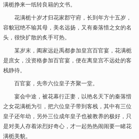
满栀挣来一纸转良籍的文书。
花满栀十岁才归花家郡守府，长到年方十五岁，
容貌冠绝不输其母，美名远扬，又有秦落惜之女的名
头，很快扩散的炙手可热。
某岁末，阖家远赴禹都参加皇宫百官宴，花满栀
是庶女，没资格参加百官宴，便在离皇宫不远处的客
栈静待。
百官宴，先帝六位皇子齐聚一堂。
宴会中途，被花幕行正妻，以艳名天下的秦落惜
之女花满栀为引，把六位皇子带到客栈，其中有三位
皇子还年幼，另外三位成年皇子也被教养的极好，只
是对美人存着浓烈好奇心，才一起热热闹闹要一睹花
满栀美貌。