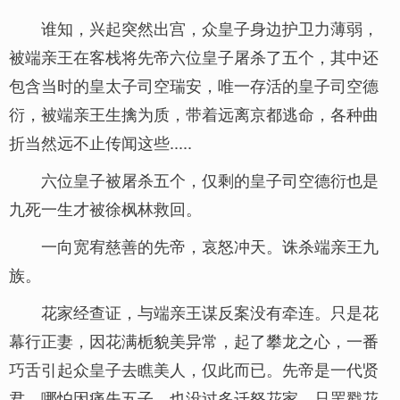
谁知，兴起突然出宫，众皇子身边护卫力薄弱，
被端亲王在客栈将先帝六位皇子屠杀了五个，其中还
包含当时的皇太子司空瑞安，唯一存活的皇子司空德
衍，被端亲王生擒为质，带着远离京都逃命，各种曲
折当然远不止传闻这些.....
六位皇子被屠杀五个，仅剩的皇子司空德衍也是
九死一生才被徐枫林救回。
一向宽宥慈善的先帝，哀怒冲天。诛杀端亲王九
族。
花家经查证，与端亲王谋反案没有牵连。只是花
幕行正妻，因花满栀貌美异常，起了攀龙之心，一番
巧舌引起众皇子去瞧美人，仅此而已。先帝是一代贤
君，哪怕因痛失五子，也没过多迁怒花家，只罢戳花