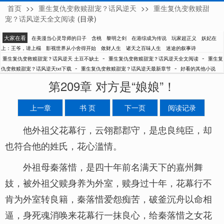
首页
>>
重生复仇变救赎甜宠？话风逆天
>>
重生复仇变救赎甜
土豆不缺土
宠？话风逆天全文阅读
(目录)
大家在看
在美漫当心灵导师的日子
含桃
黎明之剑
在港综成为传说
玩家超正义
妖妃在
上：王爷，请上榻
影视世界从小舍得开始
敛财人生
诸天之百味人生
迷途的叙事诗
-
-
重生复仇变救赎甜宠？话风逆天 土豆不缺土
重生复仇变救赎甜宠？话风逆天全文阅读
重生复
-
-
仇变救赎甜宠？话风逆天txt下载
重生复仇变救赎甜宠？话风逆天最新章节
好看的其他小说
第209章 对方是“娘娘”！
上一章
书 页
下一页
阅读记录
他外祖父花幕行，云翎郡郡守，是忠良纯臣，却
也符合他的姓氏，花心滥情。
外祖母秦落惜，是四十年前名满天下的嘉州舞
妓，被外祖父赎身养为外室，赎身过十年，花幕行不
肯为外室转良籍，秦落惜爱怨痴苦，破釜沉舟以命相
逼，身死魂消唤来花幕行一抹良心，给秦落惜之女花