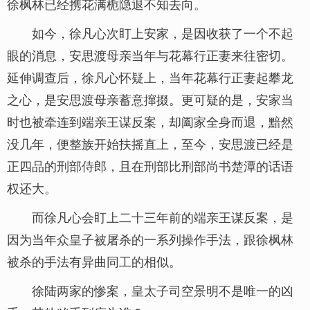
徐枫林已经携花满栀隐退不知去向。
如今，徐凡心次盯上安家，是因收获了一个不起
眼的消息，安思渡母亲当年与花幕行正妻来往密切。
延伸调查后，徐凡心怀疑上，当年花幕行正妻起攀龙
之心，是安思渡母亲蓄意撺掇。更可疑的是，安家当
时也被牵连到端亲王谋反案，却阖家全身而退，黯然
没几年，便整族开始扶摇直上，至今，安思渡已经是
正四品的刑部侍郎，且在刑部比刑部尚书楚潭的话语
权还大。
而徐凡心会盯上二十三年前的端亲王谋反案，是
因为当年众皇子被屠杀的一系列操作手法，跟徐枫林
被杀的手法有异曲同工的相似。
徐陆两家的惨案，皇太子司空景明不是唯一的凶