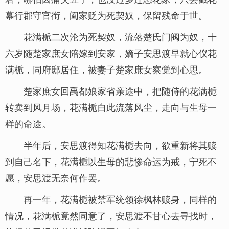
幕行郡守官衔，阖家贬为死契奴，保留残命于世。
花满栀二次沦为死契奴，流落楚氏门阀为奴，十
六岁随楚家庶女陪嫁到安家，嫡子安思渡早就心仪花
满栀，同府邸居住，被妻子楚家庶女察觉到心思。
楚家庶女回禹都娘家省亲途中，把随侍的花满栀
转卖到风月场，花满栀自此流落风尘，走向与生母一
样的命途。
半年后，安思渡得知花满栀去向，欲重新将其赎
到自己名下，花满栀以生母的悲惨命运为戒，宁死不
愿，安思渡无奈何作罢。
再一年，花满栀被禁军统领徐枫林赎身，同样的
情况，花满栀竟然同意了，安思渡不甘心去寻找时，