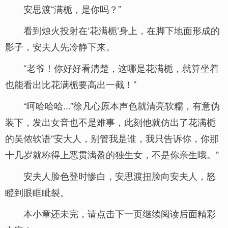
安思渡“满栀，是你吗？”
看到烛火投射在‘花满栀’身上，在脚下地面形成的
影子，安夫人先冷静下来。
“老爷！你好好看清楚，这哪是花满栀，就算坐着
也能看出比花满栀要高出一截！”
“呵哈哈哈...”徐凡心原本声色就清亮软糯，有意伪
装下，发出女音也不是难事，此刻他就仿出了花满栀
的吴侬软语“安大人，别管我是谁，我只告诉你，你那
十几岁就称得上恶贯满盈的独生女，不是你亲生哦。”
安夫人脸色登时惨白，安思渡扭脸向安夫人，怒
瞪到眼眶眦裂。
本小章还未完，请点击下一页继续阅读后面精彩