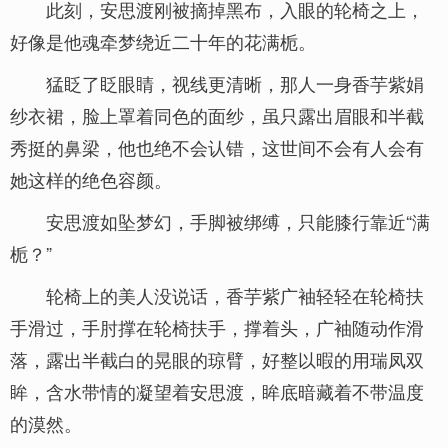
此刻，安思渡刚被摘掉黑布，入眼的轮椅之上，
好像是他魂牵梦绕近二十年的花满栀。
猛眨了眨眼睛，视线更清晰，那人一身香芋紫娟
纱衣裙，脸上罩着同色的面纱，虽只露出眉眼和半截
秀挺的鼻梁，他也绝不会认错，这世间不会有人会有
她这样的绝色容颜。
安思渡如坠梦幻，手脚被绑缚，只能膝行靠近“满
栀？”
轮椅上的美人没说话，香芋紫广袖轻轻在轮椅扶
手滑过，手肘撑在轮椅扶手，撑着头，广袖随动作滑
落，露出半截白的晃眼的琼臂，好整以暇的用瑞凤双
眸，含水带情的凝望着安思渡，眸底暗藏着不带温度
的漠然。