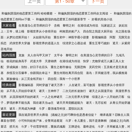
上一页
第1 - 50章
下一页
-
-
和偏执阴湿的他恋爱算工伤吗 哈哈蝶翅
和偏执阴湿的他恋爱算工伤吗全文阅读
和偏执阴湿的
-
-
他恋爱算工伤吗txt下载
和偏执阴湿的他恋爱算工伤吗最新章节
好看的其他小说
大家在看
在美漫当心灵导师的日子
含桃
黎明之剑
在港综成为传说
玩家超正义
妖妃在
上：王爷，请上榻
影视世界从小舍得开始
柯南里的捡尸人
四合院之我是大厨开始
光之国名场
面：从梦比优斯开始！
从姑获鸟开始
重生初中：神医学霸小甜妻
影视编辑器
阿梨
无限完全
拟态
武侠世界大穿越
影视世界的逍遥人生
综清穿之心愿达成
重生五零巧媳妇
遮天：从紫府
圣地开始
站内强推
龙族
夫人你马甲又掉了
太平令
黎明之剑
在美漫当心灵导师的日子
九域凡
仙
校花的贴身高手
武道大帝
天唐锦绣
在港综成为传说
快穿：尤物穿成万人嫌工具人女
配
穿成疯娘：别怕，好日子在后头
重生之都市修仙
无限恐怖
灵药空间：五灵根才是完美道
基
杀怪百分百爆率，你跟我比幸运？
重生何雨柱离开四合院
港岛：开局被活埋，我从横推港
岛
家族修仙：从三页金纸开始！
四合院：我有一个小世界
经典收藏
影视编辑器
同时穿越了诸天万界！
人在诸天，富可敌国
影视世界从小舍得开
始
从不良人开始掠夺诸天
诸天：主神炸了
二次元的长途旅行
诸天之从国漫开始
美漫世界当
宅男
从流浪地球开始的诸天
一人之化神诸天
二次元世界大穿梭
综漫之从一人开始的刀客
仙
子，梦境的事不能当真
我在诸天当up主
诸天开局觉醒超能力
诸天：无尽征程
从青云开始穿越
诸天
诸天：开局成为神豪
斗罗：最强魂导科技，震惊比比东
最近更新
我在诡异世界开火葬场
[诡秘之主]好巧啊你也是愚者信徒？
继承诡屋？召唤古人我
暴富合理吧
小可怜到处捡尸体，全警局追着宠
斗罗：冬儿重生，我不是唐舞桐
[诡秘之主]乌鸦
童话
捞天光
斗罗：千仞雪穿绝世，重振武魂殿
王牌进化
最终进化
斗罗：开局被逼入赘，对